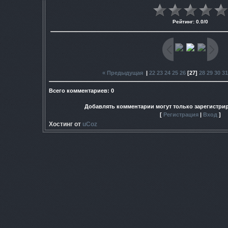
Рейтинг
:
0.0
/
0
« Предыдущая
|
22
23
24
25
26
[
27
]
28
29
30
31
Всего комментариев
:
0
Добавлять комментарии могут только зарегистри
[
Регистрация
|
Вход
]
Хостинг от
uCoz