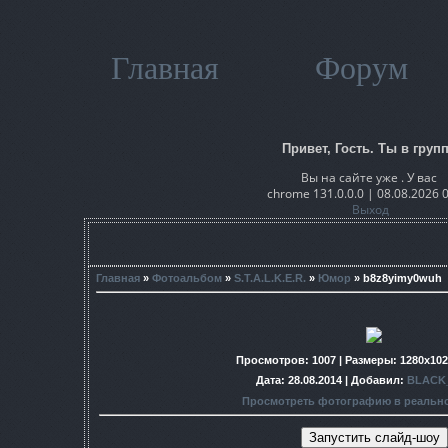
Главная
Форум
Привет, Гость. Ты в групп
Вы на сайте уже . У вас
chrome 131.0.0.0 | 08.08.2026 
Выход
Главная
»
Фотоальбом
»
S.T.A.L.K.E.R.
»
Юмор
» b8z8yimy0wuh
Просмотров
: 1007 |
Размеры
: 1280x10
Дата
: 28.08.2014 |
Добавил
:
BLACK
Просмотреть фотографию в реальн