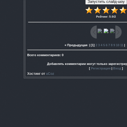
Рейтинг
:
5.0
/
2
« Предыдущая
| [
1
]
2
3
4
5
6
7
8
9
10
11
|
Всего комментариев
:
0
Добавлять комментарии могут только зарегистри
[
Регистрация
|
Вход
]
Хостинг от
uCoz