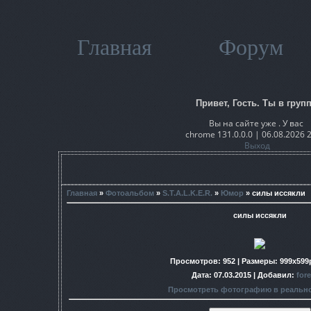
Главная
Форум
Привет, Гость. Ты в групп
Вы на сайте уже . У вас
chrome 131.0.0.0 | 06.08.2026 
Выход
Главная
»
Фотоальбом
»
S.T.A.L.K.E.R.
»
Юмор
» силы иссякли
силы иссякли
Просмотров
: 952 |
Размеры
: 999x599
Дата
: 07.03.2015 |
Добавил
:
for
Просмотреть фотографию в реальн