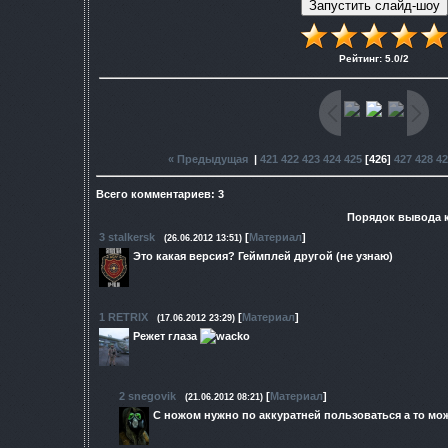
Рейтинг
:
5.0
/
2
« Предыдущая
|
421
422
423
424
425
[
426
]
427
428
42
Всего комментариев
:
3
Порядок вывода 
3
stalkersk
[
Материал
]
(26.06.2012 13:51)
Это какая версия? Геймплей другой (не узнаю)
1
RETRIX
[
Материал
]
(17.06.2012 23:29)
Режет глаза
2
snegovik
[
Материал
]
(21.06.2012 08:21)
С ножом нужно по аккуратней пользоваться а то мо