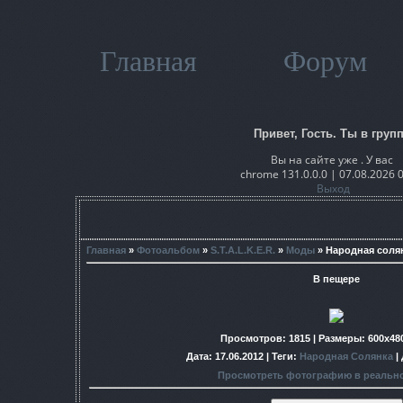
Главная
Форум
Привет, Гость. Ты в групп
Вы на сайте уже . У вас
chrome 131.0.0.0 | 07.08.2026 
Выход
Главная
»
Фотоальбом
»
S.T.A.L.K.E.R.
»
Моды
» Народная соля
В пещере
Просмотров
: 1815 |
Размеры
: 600x48
Дата
: 17.06.2012 |
Теги
:
Народная Солянка
|
Просмотреть фотографию в реальн