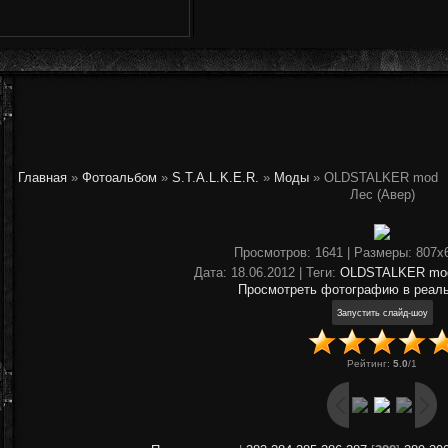
Главная
»
Фотоальбом
»
S.T.A.L.K.E.R.
»
Моды
» OLDSTALKER mod
Лес (Авер)
Просмотров
: 1641 |
Размеры
: 807x
Дата
: 18.06.2012 |
Теги
:
OLDSTALKER mo
Просмотреть фотографию в реал
Рейтинг
:
5.0
/
1