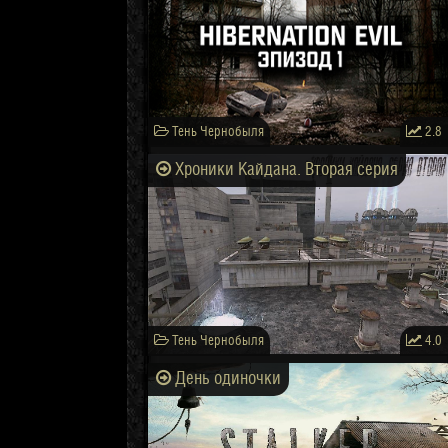
Тень Чернобыля
2.8
Хроники Кайдана. Вторая серия
Тень Чернобыля
4.0
День одиночки