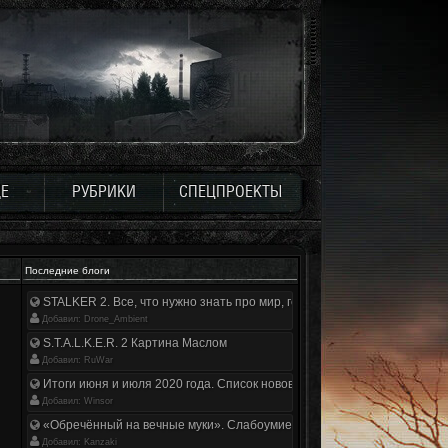
Е
РУБРИКИ
СПЕЦПРОЕКТЫ
Последние блоги
STALKER 2. Все, что нужно знать про мир, геймплей и сюжет | Разбор
Добавил: Drone_Ambient
S.T.A.L.K.E.R. 2 Картина Маслом
Добавил: RuWar
Итоги июня и июля 2020 года. Список нововведений
Добавил: Winsor
«Обречённый на вечные муки». Слабоумие и отвага
Добавил: Kanzaki