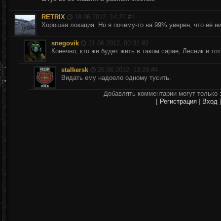
RETRIX
18.06.2012, 14:21 #
1
Хорошая локация. Но я почему-то на 99% уверен, что её н
snegovik
21.06.2012, 00:31 #
2
Конечно, кто же будет жить в таком сарае, Лесник и т
stalkersk
26.06.2012, 13:29 #
4
Видать ему надоело одному тусить.
Добавлять комментарии могут только 
[
Регистрация
|
Вход