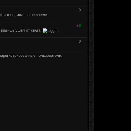
0
ифига нормально не заселят.
+3
от видишь ушёл от сюда.
0
зарегистрированные пользователи.
]