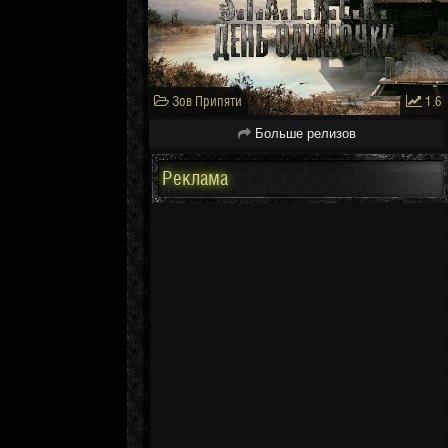
Зов Припяти
1.6
Больше релизов
Реклама