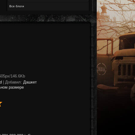
Все блоги
605px/146.6Kb
d
|
Добавил
:
Дашкет
ьном размере