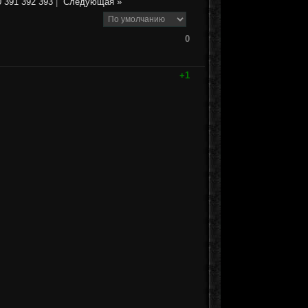
0
391
392
393
|
Следующая »
0
+1