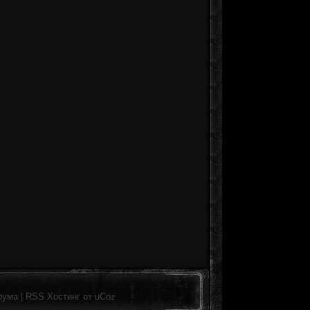
рума
|
RSS
Хостинг от
uCoz