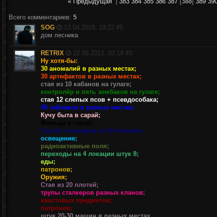
« Предыдущая
|
383
384
385
386
387
[
388
]
389
39
Всего комментариев
:
5
SOG
13.04.2019, 19:22 #
5
дом лесника
RETRIX
22.06.2012, 03:18 #
3
Ну хотя-бы:
30 аномалий в разных местах;
30 артефактов в разных местах;
стая из 10 кабанов на гулаге;
контролёр и пять зомбаков на гулаге;
стая 12 слепых псов + псевдособака;
40 тайников в разных местах;
Кучу быта в сарай;
Жильца в сарай;
Группу сталкеров из 10 человек;
освещение;
радиоактивные поля;
переходы на 4 локации штук 8;
еды;
патронов;
Оружия;
Стая из 20 плотей;
трупы сталкеров разных кланов;
квестовых предметов;
патронов;
штук 20-30 машин в разных местах.