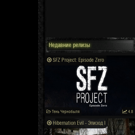
Недавние релизы
SFZ Project: Episode Zero
Тень Чернобыля
4.8
Hibernation Evil - Эпизод I