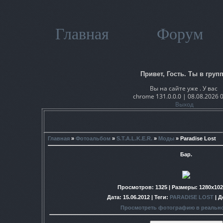
Главная
Форум
Привет, Гость. Ты в групп
Вы на сайте уже . У вас
chrome 131.0.0.0 | 08.08.2026 
Выход
Главная
»
Фотоальбом
»
S.T.A.L.K.E.R.
»
Моды
» Paradise Lost
Бар.
Просмотров
: 1325 |
Размеры
: 1280x10
Дата
: 15.06.2012 |
Теги
:
PARADISE LOST
|
Д
Просмотреть фотографию в реальн