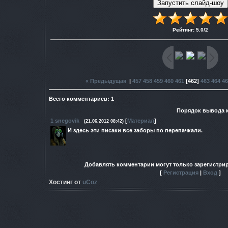
Рейтинг
:
5.0
/
2
« Предыдущая
|
457
458
459
460
461
[
462
]
463
464
46
Всего комментариев
:
1
Порядок вывода 
1
snegovik
[
Материал
]
(21.06.2012 08:42)
И здесь эти писаки все заборы по перепачкали.
Добавлять комментарии могут только зарегистри
[
Регистрация
|
Вход
]
Хостинг от
uCoz