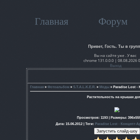
Главная
Форум
Привет, Гость. Ты в групп
Вы на сайте уже . У вас
chrome 131.0.0.0 | 08.08.2026 
Выход
Главная
»
Фотоальбом
»
S.T.A.L.K.E.R.
»
Моды
» Paradise Lost 
Растительность на крышах до
Просмотров
: 1193 |
Размеры
: 396x55
Дата
: 15.06.2012 |
Теги
:
Paradise Lost - Концепт-А