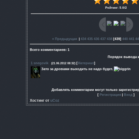
Рейтинг
:
5.0
/
2
« Предыдущая
|
434
435
436
437
438
[
439
]
440
441
44
Всего комментариев
:
1
Порядок вывода 
1
snegovik
[
Материал
]
(21.06.2012 08:32)
Зато за дровами выходить не надо будет.
Добавлять комментарии могут только зарегистри
[
Регистрация
|
Вход
]
Хостинг от
uCoz