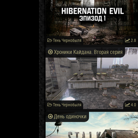
Тень Чернобыля
2.8
Хроники Кайдана. Вторая серия
Тень Чернобыля
4.0
День одиночки