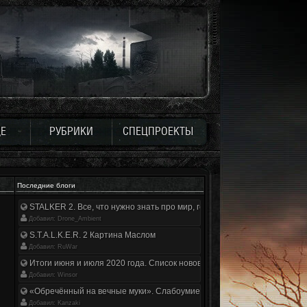
Е
РУБРИКИ
СПЕЦПРОЕКТЫ
Последние блоги
STALKER 2. Все, что нужно знать про мир, геймплей и сюжет | Разбор
Добавил: Drone_Ambient
S.T.A.L.K.E.R. 2 Картина Маслом
Добавил: RuWar
Итоги июня и июля 2020 года. Список нововведений
Добавил: Winsor
«Обречённый на вечные муки». Слабоумие и отвага
Добавил: Kanzaki