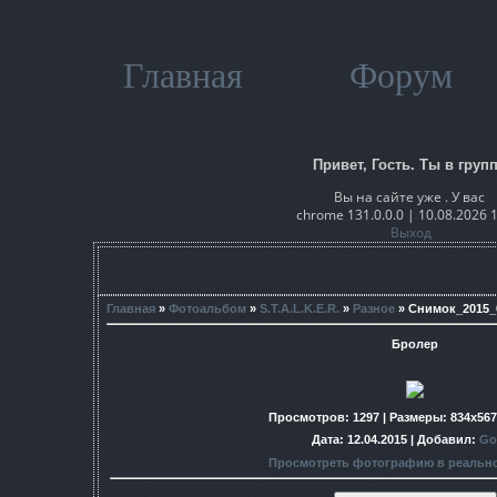
Главная
Форум
Привет, Гость. Ты в групп
Вы на сайте уже . У вас
chrome 131.0.0.0 | 10.08.2026 
Выход
Главная
»
Фотоальбом
»
S.T.A.L.K.E.R.
»
Разное
» Снимок_2015_
Бролер
Просмотров
: 1297 |
Размеры
: 834x56
Дата
: 12.04.2015 |
Добавил
:
Go
Просмотреть фотографию в реальн