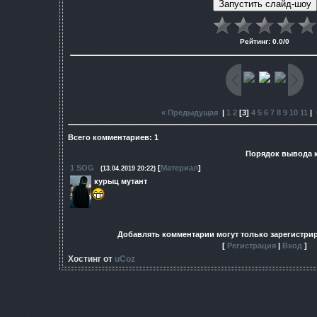
Рейтинг
:
0.0
/
0
« Предыдущая
|
1
2
[
3
]
4
5
6
7
8
9
10
11
|
Всего комментариев
:
1
Порядок вывода 
1
SOG
[
Материал
]
(13.04.2019 20:22)
курыц мутант
Добавлять комментарии могут только зарегистри
[
Регистрация
|
Вход
]
Хостинг от
uCoz