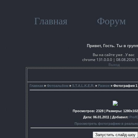
Главная
Форум
Привет, Гость. Ты в групп
Вы на сайте уже . У вас
chrome 131.0.0.0 | 08.08.2026 
Выход
Главная
»
Фотоальбом
»
S.T.A.L.K.E.R.
»
Разное
» Фотография 1
Просмотров
: 2328 |
Размеры
: 1280x10
Дата
: 06.01.2011 |
Добавил
:
Prof
Просмотреть фотографию в реальн