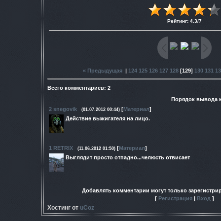
Рейтинг
:
4.3
/
7
« Предыдущая
|
124
125
126
127
128
[
129
]
130
131
13
Всего комментариев
:
2
Порядок вывода 
2
snegovik
[
Материал
]
(01.07.2012 00:44)
Действие выжигателя на лицо.
1
RETRIX
[
Материал
]
(11.06.2012 01:50)
Выглядит просто отпадно...челюсть отвисает
Добавлять комментарии могут только зарегистри
[
Регистрация
|
Вход
]
Хостинг от
uCoz