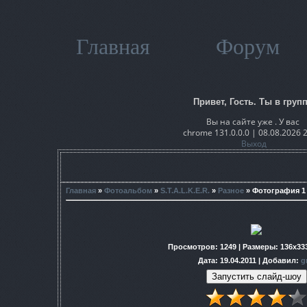
Главная
Форум
Привет, Гость. Ты в групп
Вы на сайте уже . У вас
chrome 131.0.0.0 | 08.08.2026 
Выход
Главная
»
Фотоальбом
»
S.T.A.L.K.E.R.
»
Разное
» Фотография 1
Просмотров
: 1249 |
Размеры
: 136x33
Дата
: 19.04.2011 |
Добавил
:
g