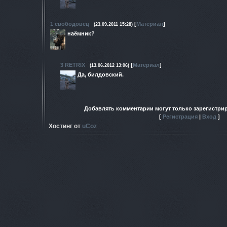
1
свободовец
[
Материал
]
(23.09.2011 15:28)
наёмник?
3
RETRIX
[
Материал
]
(13.06.2012 13:06)
Да, билдовский.
Добавлять комментарии могут только зарегистри
[
Регистрация
|
Вход
]
Хостинг от
uCoz