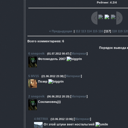
Рейтинг
:
4.2
/
4
« Предыдущая
|
112
113
114
115
116
[
117
]
118
119
12
Всего комментариев
:
6
Порядок вывода 
6
snegovik
[
Материал
]
(01.07.2012 00:47)
Фотомодель 2007
5
MV15
[
Материал
]
(21.06.2012 23:38)
Позер
2
snegovik
[
Материал
]
(06.06.2012 20:19)
Соклановец)))
4
RETRIX
[
Материал
]
(13.06.2012 13:06)
От этой штуки веет ностальгией