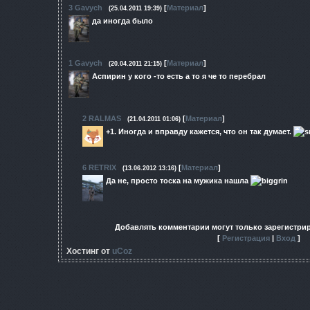
3
Gavych
[
Материал
]
(25.04.2011 19:39)
да иногда было
1
Gavych
[
Материал
]
(20.04.2011 21:15)
Аспирин у кого -то есть а то я че то перебрал
2
RALMAS
[
Материал
]
(21.04.2011 01:06)
+1. Иногда и вправду кажется, что он так думает.
6
RETRIX
[
Материал
]
(13.06.2012 13:16)
Да не, просто тоска на мужика нашла
Добавлять комментарии могут только зарегистри
[
Регистрация
|
Вход
]
Хостинг от
uCoz