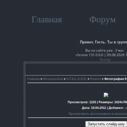
Главная
Форум
Привет, Гость. Ты в групп
Вы на сайте уже . У вас
chrome 131.0.0.0 | 09.08.2026 
Выход
Главная
»
Фотоальбом
»
S.T.A.L.K.E.R.
»
Разное
» Фотография 9
Просмотров
: 1225 |
Размеры
: 1024x76
Дата
: 19.04.2011 |
Добавил
:
g
Просмотреть фотографию в реальн