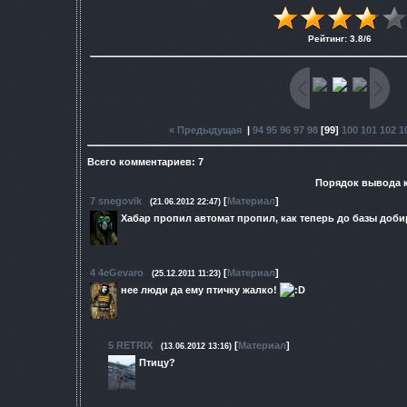
Рейтинг
:
3.8
/
6
« Предыдущая
|
94
95
96
97
98
[
99
]
100
101
102
1
Всего комментариев
:
7
Порядок вывода 
7
snegovik
[
Материал
]
(21.06.2012 22:47)
Хабар пропил автомат пропил, как теперь до базы доби
4
4eGevaro
[
Материал
]
(25.12.2011 11:23)
нее люди да ему птичку жалко!
5
RETRIX
[
Материал
]
(13.06.2012 13:16)
Птицу?