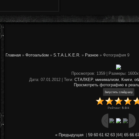
Главная
»
Фотоальбом
»
S.T.A.L.K.E.R.
»
Разное
» Фотография 9
Просмотров
: 1359 |
Размеры
: 1600
Дата
: 07.01.2012 |
Теги
:
СТАЛКЕР
,
минимализм
,
Книги
,
об
Просмотреть фотографию в реал
Рейтинг
:
5.0
/
4
« Предыдущая
|
59
60
61
62
63
[
64
]
65
66
6