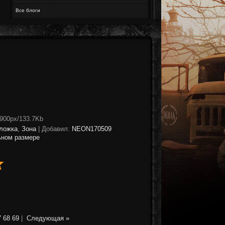
Все блоги
x900px/133.7Kb
ложка
,
Зона
|
Добавил
:
NEON170509
ьном размере
7
68
69
|
Следующая »