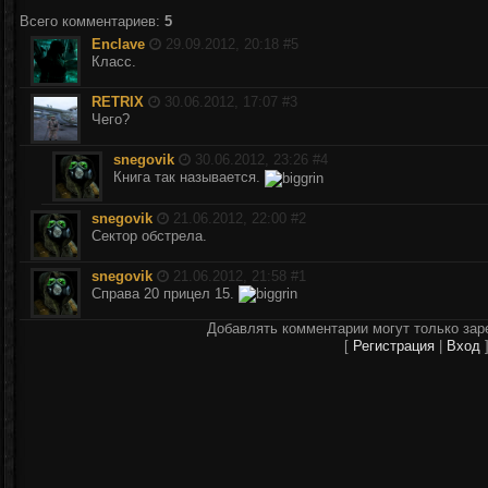
Всего комментариев
:
5
Enclave
29.09.2012, 20:18 #
5
Класс.
RETRIX
30.06.2012, 17:07 #
3
Чего?
snegovik
30.06.2012, 23:26 #
4
Книга так называется.
snegovik
21.06.2012, 22:00 #
2
Сектор обстрела.
snegovik
21.06.2012, 21:58 #
1
Справа 20 прицел 15.
Добавлять комментарии могут только зар
[
Регистрация
|
Вход