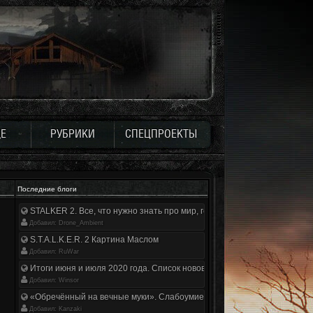
Е
РУБРИКИ
СПЕЦПРОЕКТЫ
Последние блоги
STALKER 2. Все, что нужно знать про мир, геймплей и сюжет | Разбор
Добавил: Drone_Ambient
S.T.A.L.K.E.R. 2 Картина Маслом
Добавил: RuWar
Итоги июня и июля 2020 года. Список нововведений
Добавил: Winsor
«Обречённый на вечные муки». Слабоумие и отвага
Добавил: Kanzaki