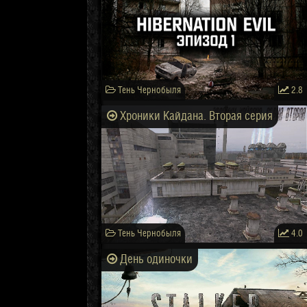
Тень Чернобыля
2.8
Хроники Кайдана. Вторая серия
Тень Чернобыля
4.0
День одиночки