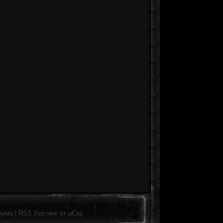
рума
|
RSS
Хостинг от
uCoz