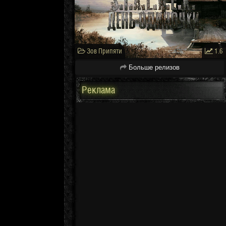
Зов Припяти
1.6
Больше релизов
Реклама