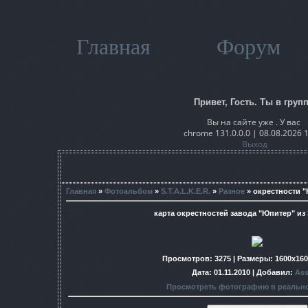
Главная
Форум
Привет, Гость. Ты в групп
Вы на сайте уже . У вас
chrome 131.0.0.0 | 08.08.2026 
Выход
Главная
»
Фотоальбом
»
S.T.A.L.K.E.R.
»
Разное
» окрестности 
карта окрестностей завода "Юпитер" из
Просмотров
: 3275 |
Размеры
: 1600x16
Дата
: 01.11.2010 |
Добавил
:
As
Просмотреть фотографию в реальн