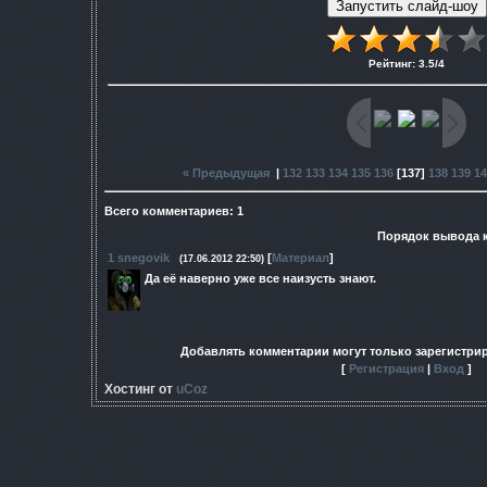
Рейтинг
:
3.5
/
4
« Предыдущая
|
132
133
134
135
136
[
137
]
138
139
14
Всего комментариев
:
1
Порядок вывода 
1
snegovik
[
Материал
]
(17.06.2012 22:50)
Да её наверно уже все наизусть знают.
Добавлять комментарии могут только зарегистри
[
Регистрация
|
Вход
]
Хостинг от
uCoz