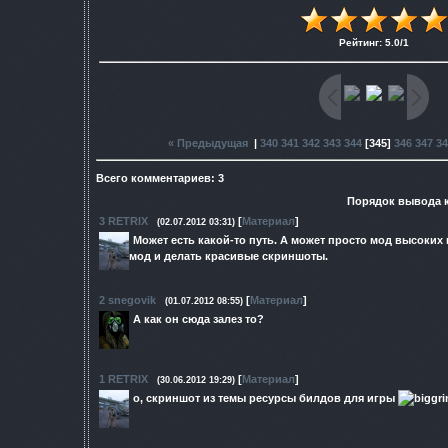
Рейтинг
:
5.0
/
1
« Предыдущая
|
340
341
342
343
344
[
345
]
346
347
34
Всего комментариев
:
3
Порядок вывода 
3
RETRIX
[
Материал
]
(02.07.2012 03:31)
Может есть какой-то путь. А может просто мод высоких
мод и делать красивые скриншоты.
2
snegovik
[
Материал
]
(01.07.2012 08:55)
А как он сюда залез то?
1
RETRIX
[
Материал
]
(30.06.2012 19:29)
о, скриншот из темы ресурсы билдов для игры