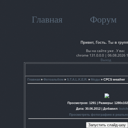
Главная
Форум
Привет, Гость. Ты в групп
Вы на сайте уже . У вас
chrome 131.0.0.0 | 06.08.2026 
Выход
Главная
»
Фотоальбом
»
S.T.A.L.K.E.R.
»
Моды
» СPCS weather
Просмотров
: 1291 |
Размеры
: 1280x10
Дата
: 30.06.2012 |
Добавил
:
butch
Просмотреть фотографию в реальн