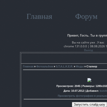
Главная
Форум
Привет, Гость. Ты в групп
Вы на сайте уже . У вас
chrome 131.0.0.0 | 08.08.2026 
Выход
Главная
»
Фотоальбом
»
S.T.A.L.K.E.R.
»
Моды
» Сталкер
Просмотров
: 2045 |
Размеры
: 1280x10
Дата
: 10.07.2012 |
Добавил
:
butch
Просмотреть фотографию в реальн