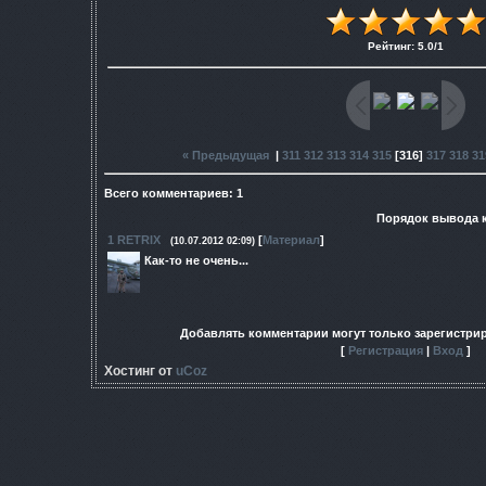
Рейтинг
:
5.0
/
1
« Предыдущая
|
311
312
313
314
315
[
316
]
317
318
31
Всего комментариев
:
1
Порядок вывода 
1
RETRIX
[
Материал
]
(10.07.2012 02:09)
Как-то не очень...
Добавлять комментарии могут только зарегистри
[
Регистрация
|
Вход
]
Хостинг от
uCoz