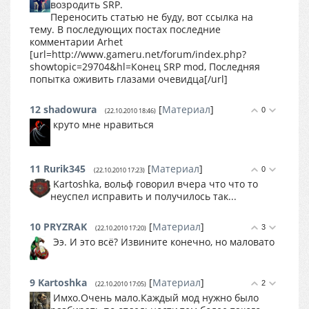
возродить SRP.
Переносить статью не буду, вот ссылка на
тему. В последующих постах последние
комментарии Arhet
[url=http://www.gameru.net/forum/index.php?
showtopic=29704&hl=Конец SRP mod, Последняя
попытка оживить глазами очевидца[/url]
12
shadowura
[
Материал
]
0
(22.10.2010 18:46)
круто мне нравиться
11
Rurik345
[
Материал
]
0
(22.10.2010 17:23)
Kartoshka, вольф говорил вчера что что то
неуспел исправить и получилось так...
10
PRYZRAK
[
Материал
]
3
(22.10.2010 17:20)
Ээ. И это всё? Извините конечно, но маловато
9
Kartoshka
[
Материал
]
2
(22.10.2010 17:05)
Имхо.Очень мало.Каждый мод нужно было