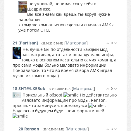
не умничай, попивая сок у себя в
Шадринске.
мы все знаем как врешь ты-воруя чужие
нароботки
к тому же компаньенов сделали сначала АМК а
уже потом ОГСЕ
21
[Partisan]
[
Материал
]
0
(23.10.2010 16:45)
Не, лучше бы по отдельности каждый мод
рассматривал, а то так и вправду мало инфы,
только в основном касательно самих команд, а
про сами моды больно маловато информации.
Понравилось, то что во время обзора АМК играл
музон из самого мода:)
18
SHT@LKERok
[
Материал
]
0
(23.10.2010 14:57)
Прикольный обзор!
Но действительно
маловато информации про моды. Renson,
прости, что заминусил, промахнулся
.
Надеюсь в будущем будет поинформативней.
20
Renson
[
Материал
]
3
(23.10.2010 15:43)