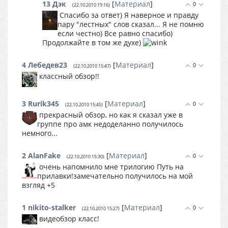
13
Дэк
[
Материал
]
0
(22.10.2010 19:16)
Спасибо за ответ) Я наверное и правду
пару "лестных" слов сказал... Я не помню
если честно) Все равно спасибо)
Продолжайте в том же духе)
4
Лебедев23
[
Материал
]
0
(22.10.2010 15:47)
классный обзор!!
3
Rurik345
[
Материал
]
0
(22.10.2010 15:45)
прекрасный обзор, но как я сказал уже в
группе про амк недоделанно получилось
немного...
2
AlanFake
[
Материал
]
0
(22.10.2010 15:30)
очень напомнило мне трилогию Путь на
прилавки!замечательно получилось на мой
взгляд +5
1
nikito-stalker
[
Материал
]
0
(22.10.2010 15:27)
видеобзор класс!