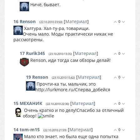
Ничё, бывает.
16
Renson
[
Материал
]
0
(22.10.2010 23:50)
Халтура. Хал-ту-ра, товарищи.
Очень мало. Моды практически никак не
рассмотрены.
17
Rurik345
[
Материал
]
0
(23.10.2010 13:35)
Renson, иди тогда сам обзоры делай!
19
Renson
[
Материал
]
0
(23.10.2010 15:42)
Прочти-ка ты, мальчик, это
http://lurkmore.ru/Сперва_добейся
15
МЕХАНИК
[
Материал
]
0
(22.10.2010 22:36)
Очень кратко и по делу!Спасибо за отличный
обзор!
14
tom-m15
[
Материал
]
0
(22.10.2010 21:59)
Мало кто знает, но была еще одна попытка