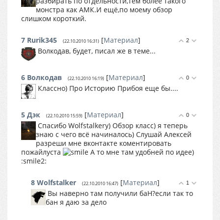
разбирать по отдельности,тем более такого
монстра как АМК.И ещё,по моему обзор
слишком короткий.
7
Rurik345
[
Материал
]
2
(22.10.2010 16:31)
Волкодав, будет, писал же в теме...
6
Волкодав
[
Материал
]
0
(22.10.2010 16:19)
Классно) Про Историю Прибоя еще бы....
5
Дэк
[
Материал
]
0
(22.10.2010 15:59)
Спасибо Wolfstalkery) Обзор класс) я теперь
знаю с чего всё начиналось) Слушай Алексей
разреши мне вконтакте коментировать
пожайлуста
А то мне там удобней по идее)
:smile2:
8
Wolfstalker
[
Материал
]
1
(22.10.2010 16:47)
Вы наверно там получили баН?если так то
бан я даю за дело