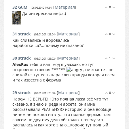
32
GuM
[
Материал
]
0
(06.06.2012 19:24)
Да интересная инфа:)
31
struck
[
Материал
]
0
(02.01.2011 23:04)
Как сливались и воровались
наработки...а?...почему не сказано?
30
struck
[
Материал
]
1
(02.01.2011 23:02)
AlexRos
тебя и ваш мод я уважаю, но тут
откровенно говоря ******
, не знаете - не
снимайте, тут есть пара слов правды которая всем
и так известна с форума
29
struck
[
Материал
]
0
(02.01.2011 23:00)
Нарож НЕ ВЕРЬТЕ!!! Это полная лажа всё что тут
сказано, я знаю и реда и архета, они мне
рассказывали РЕАЛЬНУЮ историю и она вообще
ничем не похожа на эту...это полное дерьмо, там
совсем по другому дело обстояло..почему srp
распалась и как я это знаю...короче тут полный