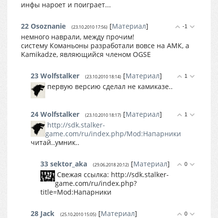
инфы нароет и поиграет...
22
Osoznanie
[
Материал
]
-1
(23.10.2010 17:56)
немного наврали, между прочим!
систему Команьоны разработали вовсе на АМК, а
Kamikadze, являющийся членом OGSE
23
Wolfstalker
[
Материал
]
1
(23.10.2010 18:14)
первую версию сделал не камиказе..
24
Wolfstalker
[
Материал
]
1
(23.10.2010 18:17)
http://sdk.stalker-
game.com/ru/index.php/Mod:Напарники
читай..умник..
33
sektor_aka
[
Материал
]
0
(29.06.2018 20:12)
Свежая ссылка: http://sdk.stalker-
game.com/ru/index.php?
title=Mod:Напарники
28
Jack
[
Материал
]
0
(25.10.2010 15:05)