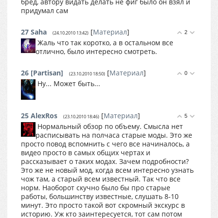
бред, автору видать делать не фиг было он взял и
придумал сам
27
Saha
[
Материал
]
2
(24.10.2010 13:42)
Жаль что так коротко, а в остальном все
отлично, было интересно смотреть.
26
[Partisan]
[
Материал
]
0
(23.10.2010 18:50)
Ну... Может быть...
25
AlexRos
[
Материал
]
5
(23.10.2010 18:46)
Нормальный обзор по объему. Смысла нет
расписывать на полчаса старые моды. Это же
просто повод вспомнить с чего все начиналось, а
видео просто в самых общих чертах и
рассказывает о таких модах. Зачем подробности?
Это же не новый мод, когда всем интересно узнать
чож там, а старый всем известный. Так что все
норм. Наоборот скучно было бы про старые
работы, большинству известные, слушать 8-10
минут. Это просто такой вот скромный экскурс в
историю. Уж кто заинтересуется, тот сам потом