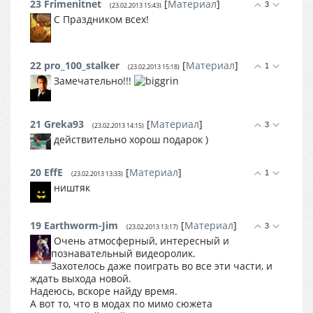
23
Frimenitnet
[
Материал
]
3
(23.02.2013 15:43)
С Праздником всех!
22
pro_100_stalker
[
Материал
]
1
(23.02.2013 15:18)
Замечательно!!!
21
Greka93
[
Материал
]
3
(23.02.2013 14:15)
действительно хорош подарок )
20
EffE
[
Материал
]
1
(23.02.2013 13:33)
ништяк
19
Earthworm-Jim
[
Материал
]
3
(23.02.2013 13:17)
Очень атмосферный, интересный и
познавательный видеоролик.
Захотелось даже поиграть во все эти части, и
ждать выхода новой.
Надеюсь, вскоре найду время.
А вот то, что в модах по мимо сюжета