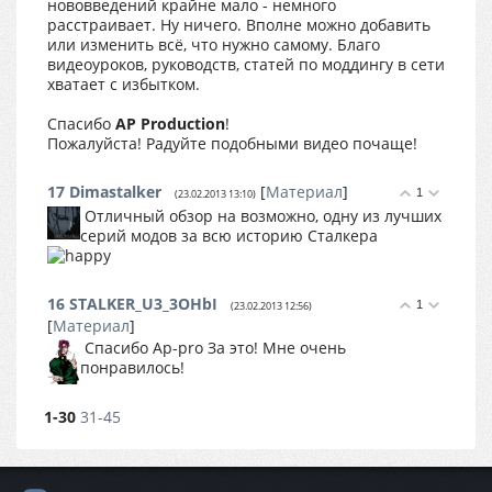
нововведений крайне мало - немного
расстраивает. Ну ничего. Вполне можно добавить
или изменить всё, что нужно самому. Благо
видеоуроков, руководств, статей по моддингу в сети
хватает с избытком.
Спасибо
AP Production
!
Пожалуйста! Радуйте подобными видео почаще!
17
Dimastalker
[
Материал
]
1
(23.02.2013 13:10)
Отличный обзор на возможно, одну из лучших
серий модов за всю историю Сталкера
16
STALKER_U3_3OHbI
1
(23.02.2013 12:56)
[
Материал
]
Спасибо Ap-pro За это! Мне очень
понравилось!
1-30
31-45