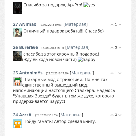
Спасибо за подарок, Ap-Pro!
27
ANImax
[
Материал
]
1
(23.02.2013 19:09)
Отличный подарок ребята!!! Спасибо)
26
Burer666
[
Материал
]
3
(23.02.2013 18:13)
спасибо,за этот скромный подарок.!
(Жду выхода новой части)
25
AntonimYs
[
Материал
]
1
(23.02.2013 17:30)
Шикарный мод с трилогией. По мне так
единственный вышедший мод,
напоминающий настоящего Сталкера. Надеюсь
"Упавшая Звезда" будет в том же духе, которого
придерживается Заурус)
24
AzzzA
[
Материал
]
3
(23.02.2013 15:45)
Пойду гамать! Автор сделал книгу.