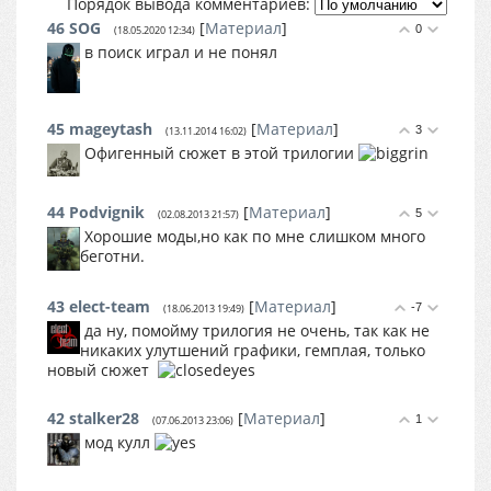
Порядок вывода комментариев:
46
SOG
[
Материал
]
0
(18.05.2020 12:34)
в поиск играл и не понял
45
mageytash
[
Материал
]
3
(13.11.2014 16:02)
Офигенный сюжет в этой трилогии
44
Podvignik
[
Материал
]
5
(02.08.2013 21:57)
Хорошие моды,но как по мне слишком много
беготни.
43
elect-team
[
Материал
]
-7
(18.06.2013 19:49)
да ну, помойму трилогия не очень, так как не
никаких улутшений графики, гемплая, только
новый сюжет
42
stalker28
[
Материал
]
1
(07.06.2013 23:06)
мод кулл