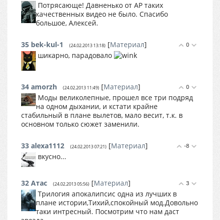
Потрясающе! Давненько от AP таких
качественных видео не было. Спасибо
большое, Алексей.
35
bek-kul-1
[
Материал
]
0
(24.02.2013 13:18)
шикарно, парадовало
34
amorzh
[
Материал
]
0
(24.02.2013 11:49)
Моды великолепные, прошел все три подряд
на одном дыхании, и кстати крайне
стабильный в плане вылетов, мало весит, т.к. в
основном только сюжет заменили.
33
alexa1112
[
Материал
]
-8
(24.02.2013 07:21)
вкусно...
32
Атас
[
Материал
]
3
(24.02.2013 05:56)
Трилогия апокалипсис одна из лучших в
плане истории,Тихий,спокойный мод.Довольно
таки интресный. Посмотрим что нам даст