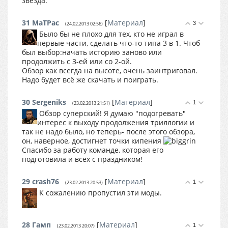
звезда.
31
MaTPac
[
Материал
]
3
(24.02.2013 02:56)
Было бы не плохо для тех, кто не играл в
первые части, сделать что-то типа 3 в 1. Чтоб
был выбор:начать историю заново или
продолжить с 3-ей или со 2-ой.
Обзор как всегда на высоте, очень заинтриговал.
Надо будет всё же скачать и поиграть.
30
Sergeniks
[
Материал
]
1
(23.02.2013 21:51)
Обзор суперский! Я думаю "подогревать"
интерес к выходу продолжения триллогии и
так не надо было, но теперь- после этого обзора,
он, наверное, достигнет точки кипения
Спасибо за работу команде, которая его
подготовила и всех с праздником!
29
crash76
[
Материал
]
1
(23.02.2013 20:53)
К сожалению пропустил эти моды.
28
Гамп
[
Материал
]
1
(23.02.2013 20:07)