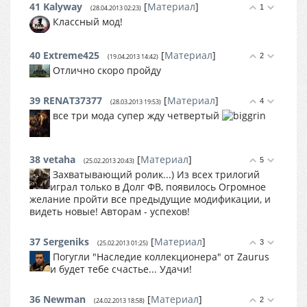
41
Kalyway
[
Материал
]
1
(28.04.2013 02:23)
Классный мод!
40
Extreme425
[
Материал
]
2
(19.04.2013 14:42)
Отлично скоро пройду
39
RENAT37377
[
Материал
]
4
(28.03.2013 19:53)
все три мода супер жду четвертый
38
vetaha
[
Материал
]
5
(25.02.2013 20:43)
Захватывающий ролик...) Из всех трилогий
играл только в Долг ФВ, появилось Огромное
желание пройти все предыдущие модификации, и
видеть новые! Авторам - успехов!
37
Sergeniks
[
Материал
]
3
(25.02.2013 01:25)
Погугли "Наследие коллекционера" от Zaurus
и будет тебе счастье... Удачи!
36
Newman
[
Материал
]
2
(24.02.2013 18:58)