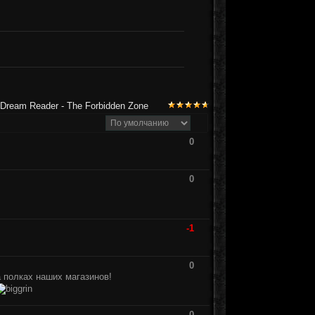
Dream Reader - The Forbidden Zone
0
0
-1
0
а полках наших магазинов!
0