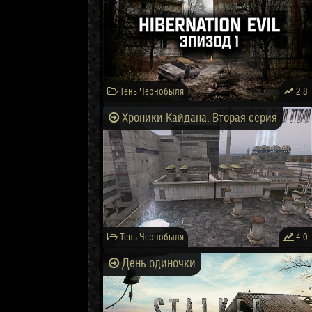
Тень Чернобыля
2.8
Хроники Кайдана. Вторая серия
Тень Чернобыля
4.0
День одиночки