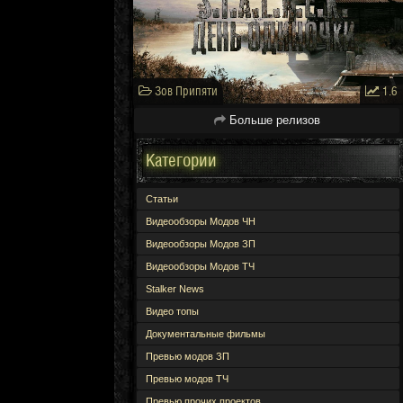
Зов Припяти
1.6
Больше релизов
Категории
Статьи
Видеообзоры Модов ЧН
Видеообзоры Модов ЗП
Видеообзоры Модов ТЧ
Stalker News
Видео топы
Документальные фильмы
Превью модов ЗП
Превью модов ТЧ
Превью прочих проектов