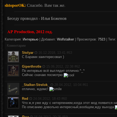
shtoporOK:
Спасибо. Вам так же.
Беседу проводил - Илья Боженов
AP Production, 2012 год.
Категория:
Интервью
| Добавил:
Wolfstalker
| Просмотров:
7523
| Теги:
Коментарии
Stolyar
16.12.2018, 13:41 #
63
С Барами заинтересовал )
Giperthrotle
15.06.2012, 22:38 #
62
По интервью всё выглядит отлично.^_^
Сейчас скачаю посмотрю
_Stalker-Strelok_
28.04.2012, 10:04 #
61
отлично, ждемс!
Red
24.04.2012, 18:43 #
60
Что ж,я уже жду с нетерпением,когда этот мод появится н
По описанию довольно интересный,вообщем,жду выхода
Яша
16.04.2012, 20:25 #
59