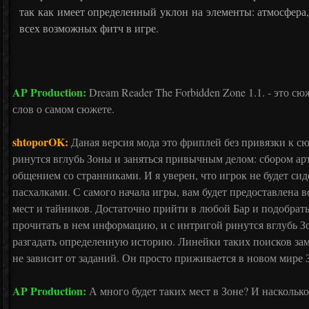
так как имеет определенный уклон на элементы: атмосфера
всех возможных фитч в игре.
AP Production:
Dream Reader The Forbidden Zone 1.1. - это 
слов о самом сюжете.
shtoporOK:
Даная версия мода это фриплей без привязки к сю
ринутся вглубь Зоны и заняться привычным делом: сбором ар
общением со странниками. И я уверен, что игрок не будет сид
пасхалками. С самого начала игры, вам будет предоставлена 
мест и тайников. Достаточно прийти в любой Бар и подобрать
прочитать в нем информацию, и с интригой ринутся вглубь З
разгадать определенную историю. Линейки таких поисков з
не зависит от заданий. Он просто приживается в новом мире З
AP Production:
А много будет таких мест в Зоне? И насколько