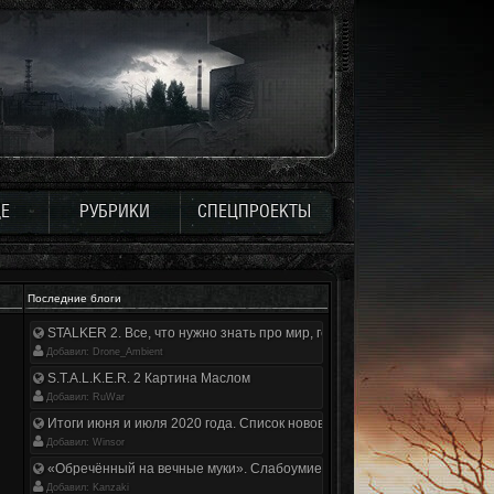
Е
РУБРИКИ
СПЕЦПРОЕКТЫ
Последние блоги
STALKER 2. Все, что нужно знать про мир, геймплей и сюжет | Разбор
Добавил: Drone_Ambient
S.T.A.L.K.E.R. 2 Картина Маслом
Добавил: RuWar
Итоги июня и июля 2020 года. Список нововведений
Добавил: Winsor
«Обречённый на вечные муки». Слабоумие и отвага
Добавил: Kanzaki