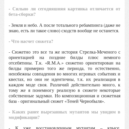
- Сильно ли сегодняшняя картинка отличается от
бета-сборки?
- Земля и небо. А после тотального ребампинга (даже не
знаю, есть ли такое слово) сходств вообще не останется.
- Что насчет сюжета?
- Сюжетно это все та же история Стрелка-Меченого с
ориентацией на поздние билды плюс немного
отсебятины. Т.к. «R.M.A.» сюжетно ориентирован на
билды примерно того же периода, то естественно,
неизбежны совпадения во многих игровых событиях и
квестах, но они не идентичны, т.к. их реализация в
каждом моде своя. Различий действительно много, к
тому же я понемногу реализую в сюжете некоторые
собственные задумки. Но композиционная и сюжетная
база - оригинальный сюжет «Теней Чернобыля».
- Каких ранее вырезанных мутантов мы увидим в
модификации?
- К уже восстановленным мутантам – крысе,