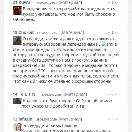
21
RuWar
[
Материал
]
6
(29.08.2013 23:33)
Воодушевляет, что разработка продолжается,
нужно учитывать, что мод мог быть спокойно
заброшен...
19
Chorbit
[
Материал
]
2
(29.08.2013 22:53)
О господи, как же я долго ждал хоть каких-то
интервью/обзоров на легендарный PL
И всё-таки дождался. Спасибо за интервью, а
автору за такое чудное творение, пускай оно еще и
в стадии-бета доступно нам, игрокам. Удачи в
разработке! З.Ы.: только подобные моды не портят
восприятия ТСС - восстановление возможностей
графической части и утерянных плюшек, это и есть
"тот самый" исключительно с хорошей стороны.
14
_K_L_I_N_
[
Материал
]
-5
(29.08.2013 21:46)
Надеюсь это будет лучше OLR,т.к. обливион
лост ужасен,не доработан и тд
12
lafugix
[
Материал
]
3
(29.08.2013 20:39)
>псевдодетальных бампов
Какие только термины не понавыдумывают,