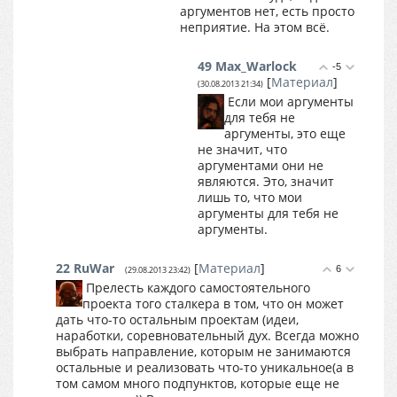
аргументов нет, есть просто
неприятие. На этом всё.
49
Max_Warlock
-5
[
Материал
]
(30.08.2013 21:34)
Если мои аргументы
для тебя не
аргументы, это еще
не значит, что
аргументами они не
являются. Это, значит
лишь то, что мои
аргументы для тебя не
аргументы.
22
RuWar
[
Материал
]
6
(29.08.2013 23:42)
Прелесть каждого самостоятельного
проекта того сталкера в том, что он может
дать что-то остальным проектам (идеи,
наработки, соревновательный дух. Всегда можно
выбрать направление, которым не занимаются
остальные и реализовать что-то уникальное(а в
том самом много подпунктов, которые еще не