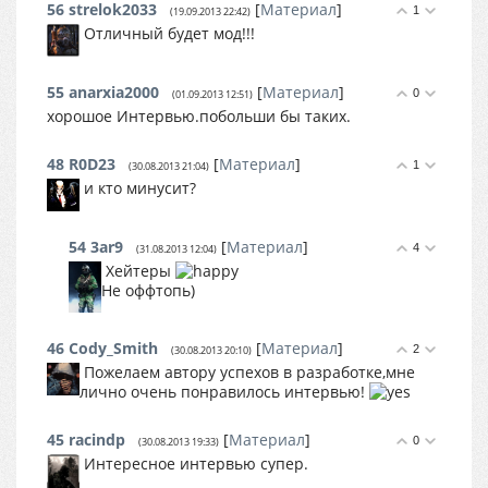
56
strelok2033
[
Материал
]
1
(19.09.2013 22:42)
Отличный будет мод!!!
55
anarxia2000
[
Материал
]
0
(01.09.2013 12:51)
хорошое Интервью.побольши бы таких.
48
R0D23
[
Материал
]
1
(30.08.2013 21:04)
и кто минусит?
54
3ar9
[
Материал
]
4
(31.08.2013 12:04)
Хейтеры
Не оффтопь)
46
Cody_Smith
[
Материал
]
2
(30.08.2013 20:10)
Пожелаем автору успехов в разработке,мне
лично очень понравилось интервью!
45
racindp
[
Материал
]
0
(30.08.2013 19:33)
Интересное интервью супер.