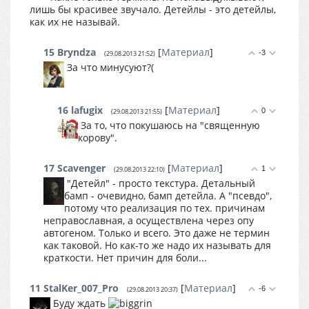
лишь бы красивее звучало. Детейлы - это детейлы,
как их не называй.
15
Bryndza
[
Материал
]
-3
(29.08.2013 21:52)
За что минусуют?(
16
lafugix
[
Материал
]
0
(29.08.2013 21:55)
За то, что покушаюсь на "священную
корову".
17
Scavenger
[
Материал
]
1
(29.08.2013 22:10)
"Детейл" - просто текстура. Детальный
бамп - очевидно, бамп детейла. А "псевдо",
потому что реализация по тех. причинам
неправославная, а осуществлена через опу
автогеном. Только и всего. Это даже не термин
как таковой. Но как-то же надо их называть для
краткости. Нет причин для боли...
11
StalKer_007_Pro
[
Материал
]
-6
(29.08.2013 20:37)
Буду ждать