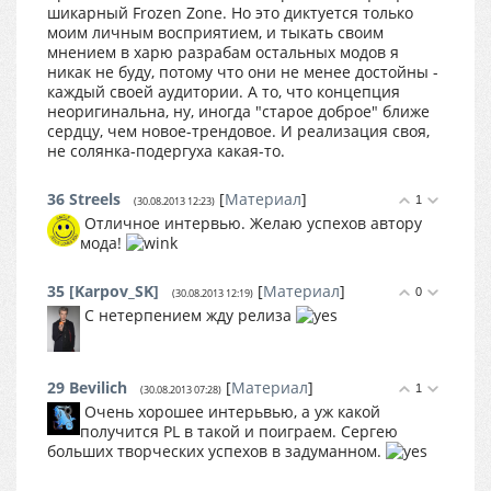
шикарный Frozen Zone. Но это диктуется только
моим личным восприятием, и тыкать своим
мнением в харю разрабам остальных модов я
никак не буду, потому что они не менее достойны -
каждый своей аудитории. А то, что концепция
неоригинальна, ну, иногда "старое доброе" ближе
сердцу, чем новое-трендовое. И реализация своя,
не солянка-подергуха какая-то.
36
Streels
[
Материал
]
1
(30.08.2013 12:23)
Отличное интервью. Желаю успехов автору
мода!
35
[Karpov_SK]
[
Материал
]
0
(30.08.2013 12:19)
C нетерпением жду релиза
29
Bevilich
[
Материал
]
1
(30.08.2013 07:28)
Очень хорошее интерьвью, а уж какой
получится PL в такой и поиграем. Сергею
больших творческих успехов в задуманном.