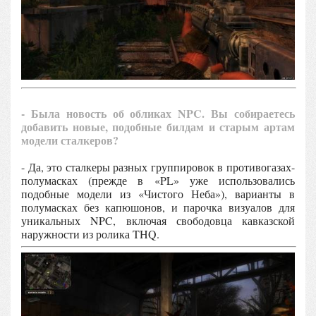
- Была новость об обликах NPC. Вы собираетесь
добавить новые, подобные билдам и старым артам
модели сталкеров?
- Да, это сталкеры разных группировок в противогазах-
полумасках (прежде в «PL» уже использовались
подобные модели из «Чистого Неба»), варианты в
полумасках без капюшонов, и парочка визуалов для
уникальных NPC, включая свободовца кавказской
наружности из ролика THQ.