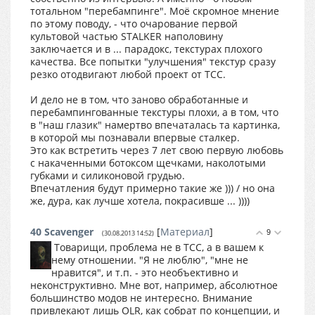
тотальном "перебампинге". Моё скромное мнение
по этому поводу, - что очарование первой
культовой частью STALKER наполовину
заключается и в ... парадокс, текстурах плохого
качества. Все попытки "улучшения" текстур сразу
резко отодвигают любой проект от ТСС.
И дело не в том, что заново обработанные и
перебампингованные текстуры плохи, а в том, что
в "наш глазик" намертво впечаталась та картинка,
в которой мы познавали впервые сталкер.
Это как встретить через 7 лет свою первую любовь
с накаченными ботоксом щечками, наколотыми
губками и силиконовой грудью.
Впечатления будут примерно такие же ))) / но она
же, дура, как лучше хотела, покрасивше ... ))))
40
Scavenger
[
Материал
]
9
(30.08.2013 14:52)
Товарищи, проблема не в ТСС, а в вашем к
нему отношении. "Я не люблю", "мне не
нравится", и т.п. - это необъективно и
неконструктивно. Мне вот, например, абсолютное
большинство модов не интересно. Внимание
привлекают лишь OLR, как собрат по концепции, и