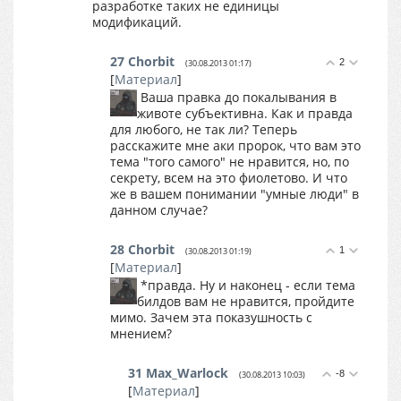
разработке таких не единицы
модификаций.
27
Chorbit
2
(30.08.2013 01:17)
[
Материал
]
Ваша правка до покалывания в
животе субъективна. Как и правда
для любого, не так ли? Теперь
расскажите мне аки пророк, что вам это
тема "того самого" не нравится, но, по
секрету, всем на это фиолетово. И что
же в вашем понимании "умные люди" в
данном случае?
28
Chorbit
1
(30.08.2013 01:19)
[
Материал
]
*правда. Ну и наконец - если тема
билдов вам не нравится, пройдите
мимо. Зачем эта показушность с
мнением?
31
Max_Warlock
-8
(30.08.2013 10:03)
[
Материал
]