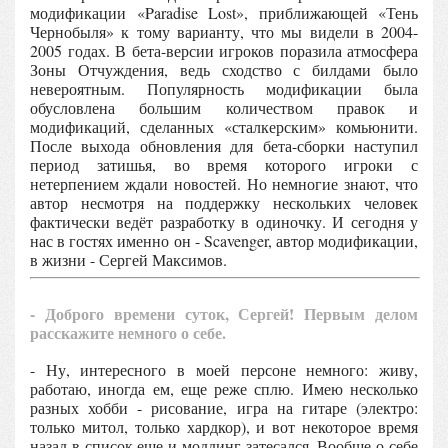
модификации «Paradise Lost», приближающей «Тень
Чернобыля» к тому варианту, что мы видели в 2004-
2005 годах. В бета-версии игроков поразила атмосфера
Зоны Отчуждения, ведь сходство с билдами было
невероятным. Популярность модификации была
обусловлена большим количеством правок и
модификаций, сделанных «сталкерским» комьюнити.
После выхода обновления для бета-сборки наступил
период затишья, во время которого игроки с
нетерпением ждали новостей. Но немногие знают, что
автор несмотря на поддержку нескольких человек
фактически ведёт разработку в одиночку. И сегодня у
нас в гостях именно он - Scavenger, автор модификации,
в жизни - Сергей Максимов.
- Доброго времени суток, Сергей! Первым делом
расскажите немного о себе.
- Ну, интересного в моей персоне немного: живу,
работаю, иногда ем, еще реже сплю. Имею несколько
разных хобби - рисование, игра на гитаре (электро:
только митол, только хардкор), и вот некоторое время
назад в список еще и моддинг затесался. Вообще о себе