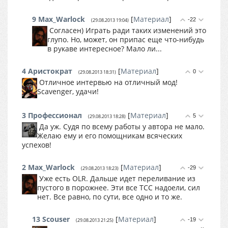
9
Max_Warlock
[
Материал
]
-22
(29.08.2013 19:04)
Согласен) Играть ради таких изменений это
глупо. Но, может, он припас еще что-нибудь
в рукаве интересное? Мало ли...
4
Аристократ
[
Материал
]
0
(29.08.2013 18:31)
Отличное интервью на отличный мод!
Scavenger, удачи!
3
Профессионал
[
Материал
]
5
(29.08.2013 18:28)
Да уж. Судя по всему работы у автора не мало.
Желаю ему и его помощникам всяческих
успехов!
2
Max_Warlock
[
Материал
]
-29
(29.08.2013 18:23)
Уже есть OLR. Дальше идет переливание из
пустого в порожнее. Эти все ТСС надоели, сил
нет. Все равно, по сути, все одно и то же.
13
Scouser
[
Материал
]
-19
(29.08.2013 21:25)