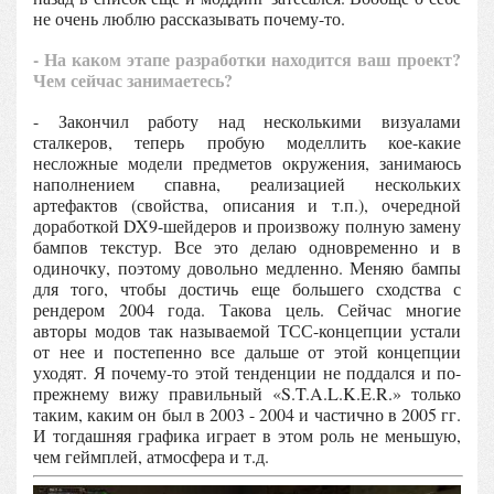
не очень люблю рассказывать почему-то.
- На каком этапе разработки находится ваш проект?
Чем сейчас занимаетесь?
- Закончил работу над несколькими визуалами
сталкеров, теперь пробую моделлить кое-какие
несложные модели предметов окружения, занимаюсь
наполнением спавна, реализацией нескольких
артефактов (свойства, описания и т.п.), очередной
доработкой DX9-шейдеров и произвожу полную замену
бампов текстур. Все это делаю одновременно и в
одиночку, поэтому довольно медленно. Меняю бампы
для того, чтобы достичь еще большего сходства с
рендером 2004 года. Такова цель. Сейчас многие
авторы модов так называемой ТСС-концепции устали
от нее и постепенно все дальше от этой концепции
уходят. Я почему-то этой тенденции не поддался и по-
прежнему вижу правильный «S.T.A.L.K.E.R.» только
таким, каким он был в 2003 - 2004 и частично в 2005 гг.
И тогдашняя графика играет в этом роль не меньшую,
чем геймплей, атмосфера и т.д.