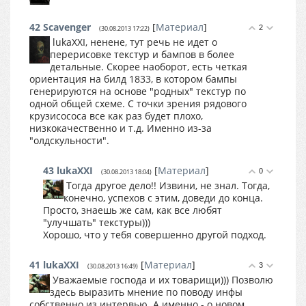
42
Scavenger
[
Материал
]
2
(30.08.2013 17:22)
lukaXXI, ненене, тут речь не идет о
перерисовке текстур и бампов в более
детальные. Скорее наоборот, есть четкая
ориентация на билд 1833, в котором бампы
генерируются на основе "родных" текстур по
одной общей схеме. С точки зрения рядового
крузисососа все как раз будет плохо,
низкокачественно и т.д. Именно из-за
"олдскульности".
43
lukaXXI
[
Материал
]
0
(30.08.2013 18:04)
Тогда другое дело!! Извини, не знал. Тогда,
конечно, успехов с этим, доведи до конца.
Просто, знаешь же сам, как все любят
"улучшать" текстуры)))
Хорошо, что у тебя совершенно другой подход.
41
lukaXXI
[
Материал
]
3
(30.08.2013 16:49)
Уважаемые господа и их товарищи))) Позволю
здесь выразить мнение по поводу инфы
собственно из интервью. А именно - о новом