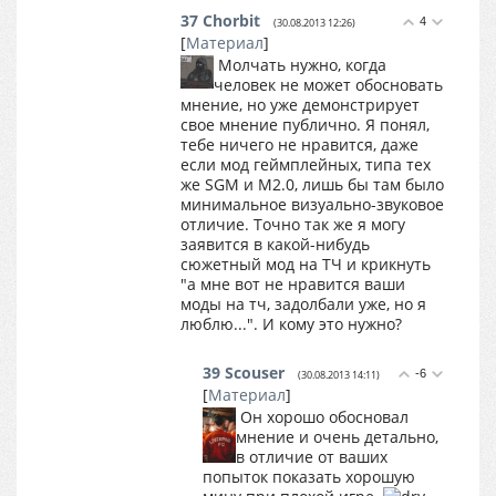
37
Chorbit
4
(30.08.2013 12:26)
[
Материал
]
Молчать нужно, когда
человек не может обосновать
мнение, но уже демонстрирует
свое мнение публично. Я понял,
тебе ничего не нравится, даже
если мод геймплейных, типа тех
же SGM и M2.0, лишь бы там было
минимальное визуально-звуковое
отличие. Точно так же я могу
заявится в какой-нибудь
сюжетный мод на ТЧ и крикнуть
"а мне вот не нравится ваши
моды на тч, задолбали уже, но я
люблю...". И кому это нужно?
39
Scouser
-6
(30.08.2013 14:11)
[
Материал
]
Он хорошо обосновал
мнение и очень детально,
в отличие от ваших
попыток показать хорошую