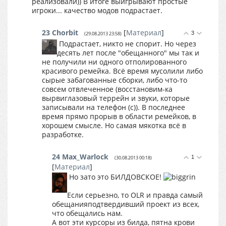
реализовали)) В итоге выигрывают простые
игроки... качество модов подрастает.
23
Chorbit
[
Материал
]
3
(29.08.2013 23:58)
Подрастает, никто не спорит. Но через
десять лет после "обещанного" мы так и
не получили ни одного отполированного
красивого ремейка. Всё время мусолили либо
сырые забагованные сборки, либо что-то
совсем отвлеченное (восстановим-ка
вырвиглазовый террейн и звуки, которые
записывали на телефон (с)). В последнее
время прямо прорыв в области ремейков, в
хорошем смысле. Но самая мякотка всё в
разработке.
24
Max_Warlock
1
(30.08.2013 00:18)
[
Материал
]
Но зато это БИЛДОВСКОЕ!
Если серьезно, то OLR и правда самый
обещанияподтвердивший проект из всех,
что обещались нам.
А вот эти курсоры из билда, пятна крови