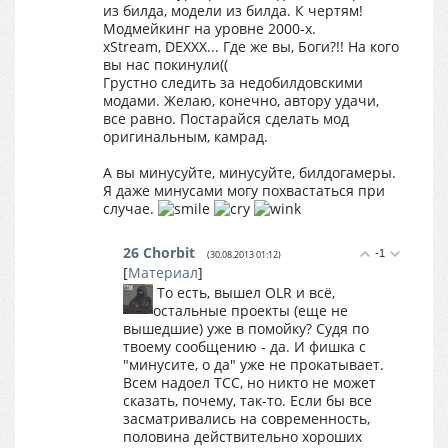
из билда, модели из билда. К чертям!
Модмейкинг на уровне 2000-х.
xStream, DEXXX... Где же вы, Боги?!! На кого
вы нас покинули((
Грустно следить за недобилдовскими
модами. Желаю, конечно, автору удачи,
все равно. Постарайся сделать мод
оригинальным, камрад.
А вы минусуйте, минусуйте, билдогамеры.
Я даже минусами могу похвастаться при
случае.
26
Chorbit
-1
(30.08.2013 01:12)
[
Материал
]
То есть, вышел OLR и всё,
остальные проекты (еще не
вышедшие) уже в помойку? Судя по
твоему сообщению - да. И фишка с
"минусите, о да" уже не прокатывает.
Всем надоел ТСС, но никто не может
сказать, почему, так-то. Если бы все
засматривались на современность,
половина действительно хороших