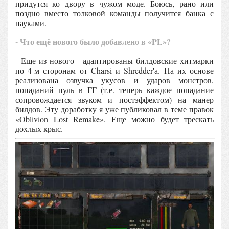
придутся ко двору в чужом моде. Боюсь, рано или
поздно вместо толковой команды получится банка с
пауками.
- Что ещё нового было добавлено в «PL»?
- Еще из нового - адаптированы билдовские хитмарки
по 4-м сторонам от Charsi и Shredder'а. На их основе
реализована озвучка укусов и ударов монстров,
попаданий пуль в ГГ (т.е. теперь каждое попадание
сопровождается звуком и постэффектом) на манер
билдов. Эту доработку я уже публиковал в теме правок
«Oblivion Lost Remake». Еще можно будет трескать
дохлых крыс.