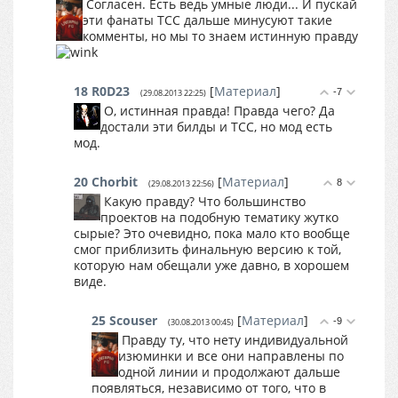
Согласен. Есть ведь умные люди... И пускай
эти фанаты ТСС дальше минусуют такие
комменты, но мы то знаем истинную правду
18
R0D23
[
Материал
]
-7
(29.08.2013 22:25)
О, истинная правда! Правда чего? Да
достали эти билды и ТСС, но мод есть
мод.
20
Chorbit
[
Материал
]
8
(29.08.2013 22:56)
Какую правду? Что большинство
проектов на подобную тематику жутко
сырые? Это очевидно, пока мало кто вообще
смог приблизить финальную версию к той,
которую нам обещали уже давно, в хорошем
виде.
25
Scouser
[
Материал
]
-9
(30.08.2013 00:45)
Правду ту, что нету индивидуальной
изюминки и все они направлены по
одной линии и продолжают дальше
появляться, независимо от того, что в