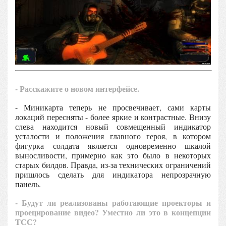
- Расскажите о новом интерфейсе.
- Миникарта теперь не просвечивает, сами карты
локаций пересняты - более яркие и контрастные. Внизу
слева находится новый совмещенный индикатор
усталости и положения главного героя, в котором
фигурка солдата является одновременно шкалой
выносливости, примерно как это было в некоторых
старых билдов. Правда, из-за технических ограничений
пришлось сделать для индикатора непрозрачную
панель.
- Будут ли реализованы работающие проекторы и
проецирование видео? Уместно ли это в концепции
ТСС?