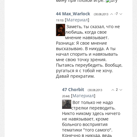
мину при плохой игре.
44
Max_Warlock
-7
(30.08.2013
[
Материал
]
19:10)
Заметь, ты сказал, что не
любишь, когда свое
мнение навязывает.
Разница: Я свое мнение
высказываю. В никуда. А ты
начал спорить и навязывать
мне свою точку зрения.
Пытаясь переубедить. Вообще,
ругаться я с тобой не хочу.
Давай прекратим.
47
Chorbit
2
(30.08.2013
[
Материал
]
20:44)
Вот только не надо
стрелки переводить.
Никто никому здесь ничего
не навязывает, кроме
больного восприятия
тематики "того самого".
Конечно в никуда, ведь