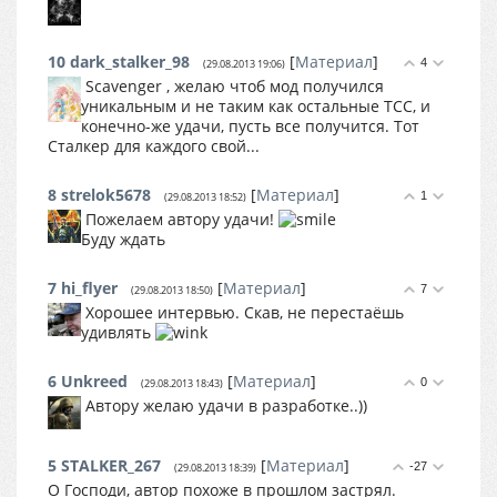
10
dark_stalker_98
[
Материал
]
4
(29.08.2013 19:06)
Scavenger , желаю чтоб мод получился
уникальным и не таким как остальные ТСС, и
конечно-же удачи, пусть все получится. Тот
Сталкер для каждого свой...
8
strelok5678
[
Материал
]
1
(29.08.2013 18:52)
Пожелаем автору удачи!
Буду ждать
7
hi_flyer
[
Материал
]
7
(29.08.2013 18:50)
Хорошее интервью. Скав, не перестаёшь
удивлять
6
Unkreed
[
Материал
]
0
(29.08.2013 18:43)
Автору желаю удачи в разработке..))
5
STALKER_267
[
Материал
]
-27
(29.08.2013 18:39)
О Господи, автор похоже в прошлом застрял.