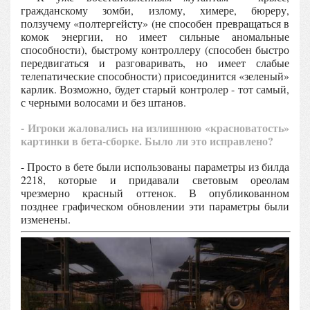
гражданскому зомби, излому, химере, бюреру,
ползучему «полтергейсту» (не способен превращаться в
комок энергии, но имеет сильные аномальные
способности), быстрому контроллеру (способен быстро
передвигаться и разговаривать, но имеет слабые
телепатические способности) присоединится «зеленый»
карлик. Возможно, будет старый контролер - тот самый,
с черными волосами и без штанов.
- Игроки жаловались на излишнюю «красноватость»
картинки в бета-сборке. Было ли это исправлено?
- Просто в бете были использованы параметры из билда
2218, которые и придавали световым ореолам
чрезмерно красный оттенок. В опубликованном
позднее графическом обновлении эти параметры были
изменены.