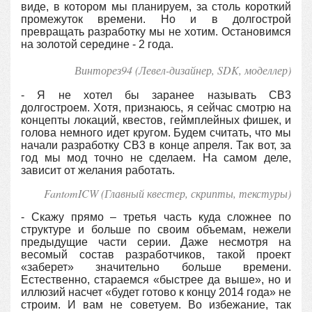
виде, в котором мы планируем, за столь короткий
промежуток времени. Но и в долгострой
превращать разработку мы не хотим. Остановимся
на золотой середине - 2 года.
Винторез94 (Левел-дизайнер, SDK, моделлер
)
- Я не хотел бы заранее называть СВ3
долгостроем. Хотя, признаюсь, я сейчас смотрю на
концепты локаций, квестов, геймплейных фишек, и
голова немного идет кругом. Будем считать, что мы
начали разработку СВ3 в конце апреля. Так вот, за
год мы мод точно не сделаем. На самом деле,
зависит от желания работать.
FantomICW (Главный квестер, скрипты, текстуры)
- Скажу прямо – третья часть куда сложнее по
структуре и больше по своим объемам, нежели
предыдущие части серии. Даже несмотря на
весомый состав разработчиков, такой проект
«заберет» значительно больше времени.
Естественно, стараемся «быстрее да выше», но и
иллюзий насчет «будет готово к концу 2014 года» не
строим. И вам не советуем. Во избежание, так