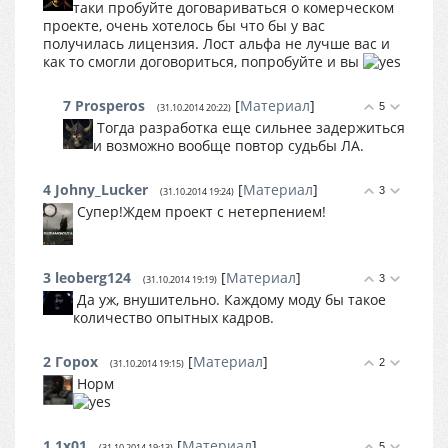
таки пробуйте договариваться о комерческом
проекте, очень хотелось бы что бы у вас
получилась лицензия. Лост альфа не лучше вас и
как то смогли договориться, попробуйте и вы
7
Prosperos
[
Материал
]
5
(31.10.2014 20:22)
Тогда разработка еще сильнее задержиться
и возможно вообще повтор судьбы ЛА.
4
Johny_Lucker
[
Материал
]
3
(31.10.2014 19:24)
Супер!Ждем проект с нетерпением!
3
leoberg124
[
Материал
]
3
(31.10.2014 19:19)
Да уж, внушительно. Каждому моду бы такое
количество опытных кадров.
2
Горох
[
Материал
]
2
(31.10.2014 19:15)
Норм
1
1x01
[
Материал
]
5
(31.10.2014 19:13)