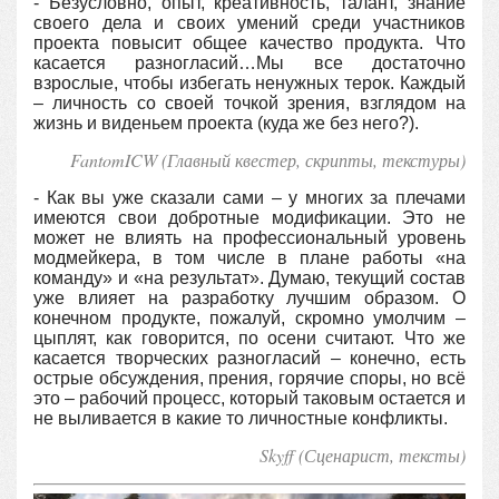
- Безусловно, опыт, креативность, талант, знание
своего дела и своих умений среди участников
проекта повысит общее качество продукта. Что
касается разногласий…Мы все достаточно
взрослые, чтобы избегать ненужных терок. Каждый
– личность со своей точкой зрения, взглядом на
жизнь и виденьем проекта (куда же без него?).
FantomICW (Главный квестер, скрипты, текстуры)
- Как вы уже сказали сами – у многих за плечами
имеются свои добротные модификации. Это не
может не влиять на профессиональный уровень
модмейкера, в том числе в плане работы «на
команду» и «на результат». Думаю, текущий состав
уже влияет на разработку лучшим образом. О
конечном продукте, пожалуй, скромно умолчим –
цыплят, как говорится, по осени считают. Что же
касается творческих разногласий – конечно, есть
острые обсуждения, прения, горячие споры, но всё
это – рабочий процесс, который таковым остается и
не выливается в какие то личностные конфликты.
Skyff (Сценарист, тексты)