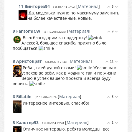
11
Винторез94
[
Материал
]
8
(31.10.2014 22:57)
Да, модельки нужно по максимуму заменить
на более качественные, новые.
9
FantomICW
[
Материал
]
9
(31.10.2014 22:05)
Всех благодарим за поддержку!
Алексей, большое спасибо, приятно было
пообщаться
8
Аристократ
[
Материал
]
11
(31.10.2014 21:49)
Ребят, всей душой с вами!
Желаю вам
успехов во всём, как в модинге так и по жизни.
Верю в успех вашего проекта и всегда буду
верить.
6
Rillatile
[
Материал
]
5
(31.10.2014 20:09)
Интересное интервью, спасибо!
5
Кальтер93
[
Материал
]
1
(31.10.2014 19:59)
Отличное интервью, ребята молодцы
все