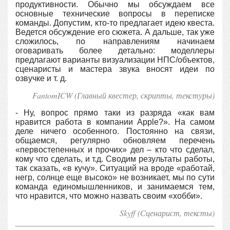
продуктивности. Обычно мы обсуждаем все
основные технические вопросы в переписке
команды. Допустим, кто-то предлагает идею квеста.
Ведется обсуждение его сюжета. А дальше, так уже
сложилось, по направлениям начинаем
оговаривать более детально: моделлеры
предлагают варианты визуализации НПС/объектов,
сценаристы и мастера звука вносят идеи по
озвучке и т. д.
FantomICW (Главный квестер, скрипты, текстуры)
- Ну, вопрос прямо таки из разряда «как вам
нравится работа в компании Apple?». На самом
деле ничего особенного. Постоянно на связи,
общаемся, регулярно обновляем перечень
«первостепенных и прочих» дел – кто что сделал,
кому что сделать, и т.д. Сводим результаты работы,
так сказать, «в кучу». Ситуаций на вроде «работай,
негр, солнце еще высоко» не возникает, мы по сути
команда единомышленников, и занимаемся тем,
что нравится, что можно назвать своим «хобби».
Skyff (Сценарист, тексты)