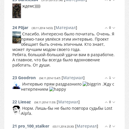
(31.01.2015 21:56)
ждемс)))))
24
P0jar
[
Материал
]
0
(30.11.2014 14:55)
Спасибо. Интересно было почитать. Очень. Я
прямо-таки увлёкся этим интервью. Проект
обещает быть очень эпичным. Кто знает,
может лучшим модом своего года.
Ребята, большой-большой удачи вам в разработке.
А главное, что бы всегда было вдохновение
работать. От души.
23
Goodron
[
Материал
]
1
(04.11.2014 15:47)
Интервью прям раздразнило
.Жду с
нетерпением
22
Lieoaz
[
Материал
]
0
(04.11.2014 11:59)
Норм. Лишь-бы не было повтора судьбы Lost
Alpfa.
21
pro_100_stalker
[
Материал
]
2
(03.11.2014 20:30)