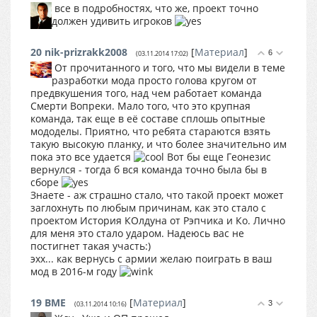
все в подробностях, что же, проект точно
должен удивить игроков
20
nik-prizrakk2008
[
Материал
]
6
(03.11.2014 17:02)
От прочитанного и того, что мы видели в теме
разработки мода просто голова кругом от
предвкушения того, над чем работает команда
Смерти Вопреки. Мало того, что это крупная
команда, так еще в её составе сплошь опытные
мододелы. Приятно, что ребята стараются взять
такую высокую планку, и что более значительно им
пока это все удается
Вот бы еще Геонезис
вернулся - тогда б вся команда точно была бы в
сборе
Знаете - аж страшно стало, что такой проект может
заглохнуть по любым причинам, как это стало с
проектом История КОлдуна от Рэпчика и Ко. Лично
для меня это стало ударом. Надеюсь вас не
постигнет такая участь:)
эхх... как вернусь с армии желаю поиграть в ваш
мод в 2016-м году
19
BME
[
Материал
]
3
(03.11.2014 10:16)