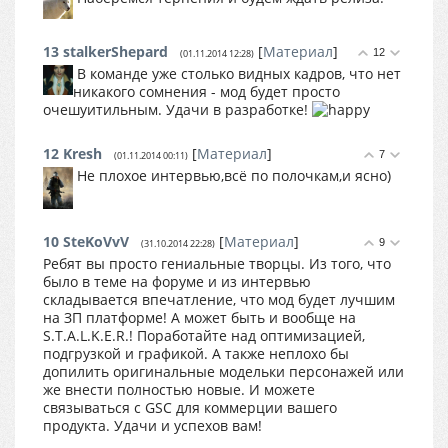
13
stalkerShepard
[
Материал
]
12
(01.11.2014 12:28)
В команде уже столько видных кадров, что нет
никакого сомнения - мод будет просто
очешуитильным. Удачи в разработке!
12
Kresh
[
Материал
]
7
(01.11.2014 00:11)
Не плохое интервью,всё по полочкам,и ясно)
10
SteKoVvV
[
Материал
]
9
(31.10.2014 22:28)
Ребят вы просто гениальные творцы. Из того, что
было в теме на форуме и из интервью
складывается впечатление, что мод будет лучшим
на ЗП платформе! А может быть и вообще на
S.T.A.L.K.E.R.! Поработайте над оптимизацией,
подгрузкой и графикой. А также неплохо бы
допилить оригинальные модельки персонажей или
же внести полностью новые. И можете
связываться с GSC для коммерции вашего
продукта. Удачи и успехов вам!