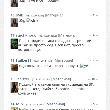
Жду . Уже и ОП прошел .
18
BME
[
Материал
]
2
(03.11.2014 10:16)
Жду
17
atpcl_knock
[
Материал
]
6
(02.11.2014 15:58)
Проект видется таки как аддон в трилогии,
никак не просто мод. Слов нет, просто
потрясающе.
16
Stalker89
[
Материал
]
4
(02.11.2014 11:32)
Надеюсь, что релиз не разочарует.
15
Lanister
[
Материал
]
18
(01.11.2014 21:55)
Пожалуй это самая опытная команды на ЗП,
которая когда-либо собиралась в сталкер
коммуните))
14
solix
[
Материал
]
9
(01.11.2014 16:42)
Наберемся терпения и будем ждать релиза.