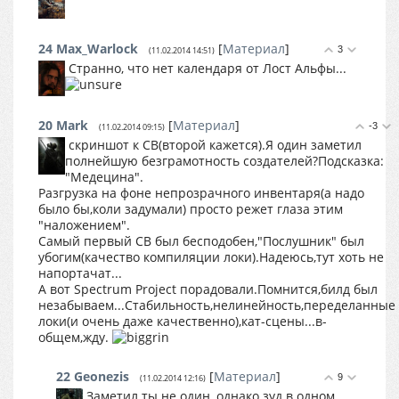
24
Max_Warlock
[
Материал
]
3
(11.02.2014 14:51)
Странно, что нет календаря от Лост Альфы...
20
Mark
[
Материал
]
-3
(11.02.2014 09:15)
скриншот к СВ(второй кажется).Я один заметил
полнейшую безграмотность создателей?Подсказка:
"Медецина".
Разгрузка на фоне непрозрачного инвентаря(а надо
было бы,коли задумали) просто режет глаза этим
"наложением".
Самый первый СВ был бесподобен,"Послушник" был
убогим(качество компиляции локи).Надеюсь,тут хоть не
напортачат...
А вот Spectrum Project порадовали.Помнится,билд был
незабываем...Стабильность,нелинейность,переделанные
локи(и очень даже качественно),кат-сцены...в-
общем,жду.
22
Geonezis
[
Материал
]
9
(11.02.2014 12:16)
Заметил ты не один, однако зуд в одном