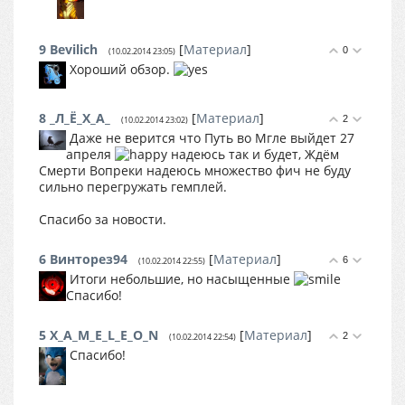
9
Bevilich
[
Материал
]
0
(10.02.2014 23:05)
Хороший обзор.
8
_Л_Ё_Х_А_
[
Материал
]
2
(10.02.2014 23:02)
Даже не верится что Путь во Мгле выйдет 27
апреля
надеюсь так и будет, Ждём
Смерти Вопреки надеюсь множество фич не буду
сильно перегружать гемплей.
Спасибо за новости.
6
Винторез94
[
Материал
]
6
(10.02.2014 22:55)
Итоги небольшие, но насыщенные
Спасибо!
5
X_A_M_E_L_E_O_N
[
Материал
]
2
(10.02.2014 22:54)
Спасибо!