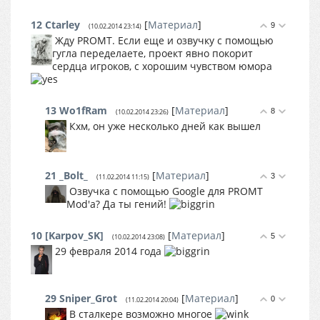
12
Ctarley
[
Материал
]
9
(10.02.2014 23:14)
Жду PROMT. Если еще и озвучку с помощью
гугла переделаете, проект явно покорит
сердца игроков, с хорошим чувством юмора
13
Wo1fRam
[
Материал
]
8
(10.02.2014 23:26)
Кхм, он уже несколько дней как вышел
21
_Bolt_
[
Материал
]
3
(11.02.2014 11:15)
Озвучка с помощью Google для PROMT
Mod'а? Да ты гений!
10
[Karpov_SK]
[
Материал
]
5
(10.02.2014 23:08)
29 февраля 2014 года
29
Sniper_Grot
[
Материал
]
0
(11.02.2014 20:04)
В сталкере возможно многое