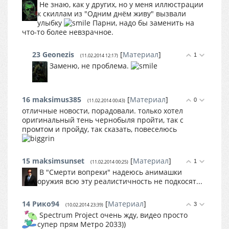
Не знаю, как у других, но у меня иллюстрации
к скиллам из "Одним днём живу" вызвали
улыбку
Парни, надо бы заменить на
что-то более невзрачное.
23
Geonezis
[
Материал
]
1
(11.02.2014 12:17)
Заменю, не проблема.
16
maksimus385
[
Материал
]
0
(11.02.2014 00:43)
отличные новости, порадовали. только хотел
оригинальный тень чернобыля пройти, так с
промтом и пройду, так сказать, повеселюсь
15
maksimsunset
[
Материал
]
1
(11.02.2014 00:25)
В "Смерти вопреки" надеюсь анимашки
оружия всю эту реалистичность не подкосят...
14
Рико94
[
Материал
]
3
(10.02.2014 23:39)
Spectrum Project очень жду, видео просто
супер прям Метро 2033))