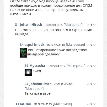
ОГСМ Сигериоус мод вообще незачем! Кому
вообще пришло в голову продолжение для ОГСМ
на ЧН не понимаю... наверное неутомимым
школьникам
31
JohannHirsch
[
Материал
]
3
(12.02.2014 12:12)
Нет, фотошоп не использовался в скриншотах
никогда.
34
atpcl_knock
[
Материал
]
0
(12.02.2014 17:40)
Виньетирование тоже посредством
шейдеров сделано?
36
Mytrasha
[
Материал
]
0
(12.02.2014 21:15)
ахах)
37
JohannHirsch
0
(13.02.2014 14:26)
[
Материал
]
Текстура в игре.
33
KADAR
[
Материал
]
0
(12.02.2014 15:53)