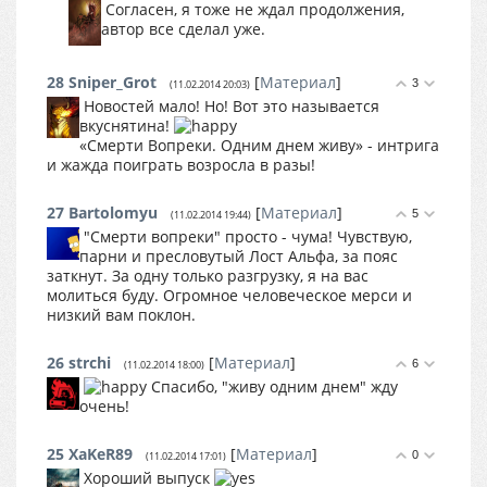
Согласен, я тоже не ждал продолжения,
автор все сделал уже.
28
Sniper_Grot
[
Материал
]
3
(11.02.2014 20:03)
Новостей мало! Но! Вот это называется
вкуснятина!
«Смерти Вопреки. Одним днем живу» - интрига
и жажда поиграть возросла в разы!
27
Bartolomyu
[
Материал
]
5
(11.02.2014 19:44)
"Смерти вопреки" просто - чума! Чувствую,
парни и пресловутый Лост Альфа, за пояс
заткнут. За одну только разгрузку, я на вас
молиться буду. Огромное человеческое мерси и
низкий вам поклон.
26
strchi
[
Материал
]
6
(11.02.2014 18:00)
Спасибо, "живу одним днем" жду
очень!
25
XaKeR89
[
Материал
]
0
(11.02.2014 17:01)
Хороший выпуск