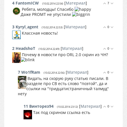
4
FantomICW
[
Материал
]
7
(10.02.2014 22:54)
Ребята, молодцы! Спасибо
Даже PROMT не упустили
3
Kyryl_agent
[
Материал
]
0
(10.02.2014 22:53)
Классная новость!
2
HeadshoT
[
Материал
]
0
(10.02.2014 22:49)
Почему в новости про ORL 2.0 скрин из ЧН?
7
Wo1fRam
[
Материал
]
0
(10.02.2014 22:56)
Видать, на скорую руку статью писали. В
разделе про СВ есть слово "поэтой", да и
ссылки на "тридцатистраничный талмуд"
нету
11
Винторез94
[
Материал
]
0
(10.02.2014 23:12)
Так под скрином ссылка есть