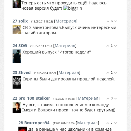
Теперь есть что проходить ещё! Надеюсь
новая версия будет!
27
solix
[
Материал
]
6
(13.05.2014 18:28)
СВ-3 заинтриговал.Выпуск очень интересный
спасибо авторам.
24
SOG
[
Материал
]
1
(13.05.2014 17:15)
Хороший выпуск "Итогов недели"
23
Shved
[
Материал
]
2
(13.05.2014 16:52)
Скрины были датированы прошлой неделей.
22
pro_100_stalker
[
Материал
]
3
(13.05.2014 16:48)
Ну все, с таким-то пополнением в команду
Смерти Вопреки проект точно будет крутым)))
28
Винторез94
[
Материал
]
7
(13.05.2014 18:35)
Да, а раньше у нас школьники в команде