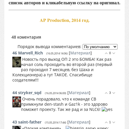
список авторов и кликабельную ссылку на оригинал.
AP Production, 2014 год.
48 коментария
Порядок вывода комментариев:
46
Marvell_Rich
[
Материал
]
0
(16.05.2014 14:06)
Новость про выход ОП 2 это БОМБА! Как раз
начал соль проходить во второй раз (первый
раз проходил 7 месяцев, без Шаха и
Колекционера) а тут ТАКОЕ. Спасибище
создателям!!!
44
stryker_sqd
[
Материал
]
3
(16.05.2014 06:00)
Очень порадовало, что к команде СВ
примкнули den-stash и Gaz1k - это здорово
поможет проекту. Так же рад и за NLC6!
43
saint-father
[
Материал
]
1
(15.05.2014 17:44)
«Плохая компания» ..
дарю идею: