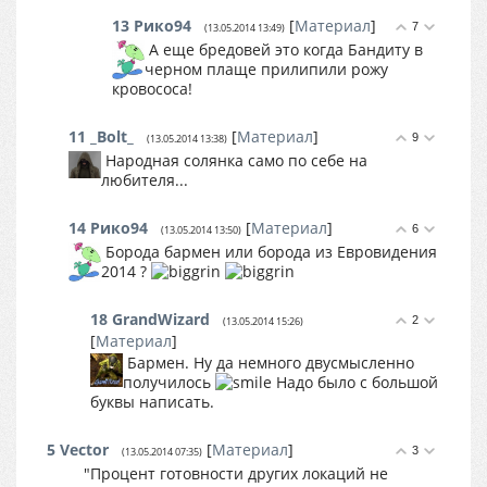
13
Рико94
[
Материал
]
7
(13.05.2014 13:49)
А еще бредовей это когда Бандиту в
черном плаще прилипили рожу
кровососа!
11
_Bolt_
[
Материал
]
9
(13.05.2014 13:38)
Народная солянка само по себе на
любителя...
14
Рико94
[
Материал
]
6
(13.05.2014 13:50)
Борода бармен или борода из Евровидения
2014 ?
18
GrandWizard
2
(13.05.2014 15:26)
[
Материал
]
Бармен. Ну да немного двусмысленно
получилось
Надо было с большой
буквы написать.
5
Vector
[
Материал
]
3
(13.05.2014 07:35)
"Процент готовности других локаций не