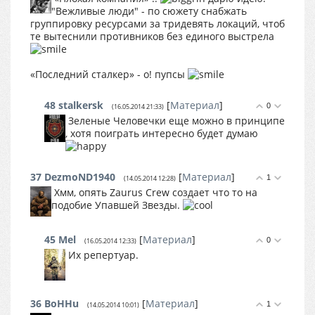
"Вежливые люди" - по сюжету снабжать
группировку ресурсами за тридевять локаций, чтоб
те вытеснили противников без единого выстрела
«Последний сталкер» - о! пупсы
48
stalkersk
[
Материал
]
0
(16.05.2014 21:33)
Зеленые Человечки еще можно в принципе
, хотя поиграть интересно будет думаю
37
DezmoND1940
[
Материал
]
1
(14.05.2014 12:28)
Хмм, опять Zaurus Crew создает что то на
подобие Упавшей Звезды.
45
Mel
[
Материал
]
0
(16.05.2014 12:33)
Их репертуар.
36
BoHHu
[
Материал
]
1
(14.05.2014 10:01)