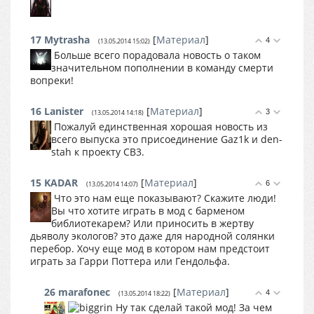
17
Mytrasha
[
Материал
]
4
(13.05.2014 15:02)
Больше всего порадовала новость о таком
значительном пополнении в команду смерти
вопреки!
16
Lanister
[
Материал
]
3
(13.05.2014 14:18)
Пожалуй единственная хорошая новость из
всего выпуска это присоединение Gaz1k и den-
stah к проекту СВ3.
15
KADAR
[
Материал
]
6
(13.05.2014 14:07)
Что это нам еще показывают? Скажите люди!
Вы что хотите играть в мод с барменом
библиотекарем? Или приносить в жертву
дьяволу экологов? это даже для народной солянки
перебор. Хочу еще мод в котором нам предстоит
играть за Гарри Поттера или Гендольфа.
26
marafonec
[
Материал
]
4
(13.05.2014 18:22)
Ну так сделай такой мод! За чем