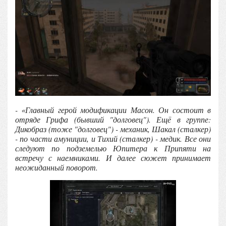
- «Главный герой модификации Масон. Он состоит в
отряде Грифа (бывший "долговец"). Ещё в группе:
Дикобраз (тоже "долговец") - механик, Шакал (сталкер)
- по части амуниции, и Тихий (сталкер) - медик. Все они
следуют по подземелью Юпитера к Припяти на
встречу с наемниками. И далее сюжет принимает
неожиданный поворот.