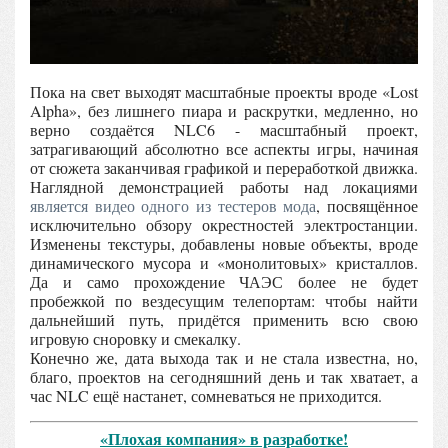
Пока на свет выходят масштабные проекты вроде «Lost
Alpha», без лишнего пиара и раскрутки, медленно, но
верно создаётся NLC6 - масштабный проект,
затрагивающий абсолютно все аспекты игры, начиная
от сюжета заканчивая графикой и переработкой движка.
Наглядной демонстрацией работы над локациями
является видео одного из тестеров мода
, посвящённое
исключительно обзору окрестностей электростанции.
Изменены текстуры, добавлены новые объекты, вроде
динамического мусора и «монолитовых» кристаллов.
Да и само прохождение ЧАЭС более не будет
пробежкой по вездесущим телепортам: чтобы найти
дальнейший путь, придётся применить всю свою
игровую сноровку и смекалку.
Конечно же, дата выхода так и не стала известна, но,
благо, проектов на сегодняшний день и так хватает, а
час NLC ещё настанет, сомневаться не приходится.
«Плохая компания» в разработке!