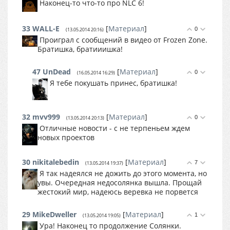
Наконец-то что-то про NLC 6!
33
WALL-E
[
Материал
]
0
(13.05.2014 20:16)
Проиграл с сообщений в видео от Frozen Zone.
Братишка, братииишка!
47
UnDead
[
Материал
]
0
(16.05.2014 16:29)
Я тебе покушать принес, братишка!
32
mvv999
[
Материал
]
0
(13.05.2014 20:13)
Отличные новости - с не терпеньем ждем
новых проектов
30
nikitalebedin
[
Материал
]
7
(13.05.2014 19:37)
Я так надеялся не дожить до этого момента, но
увы. Очередная недосолянка вышла. Прощай
жестокий мир, надеюсь веревка не порвется
29
MikeDweller
[
Материал
]
1
(13.05.2014 19:05)
Ура! Наконец то продолжение Солянки.