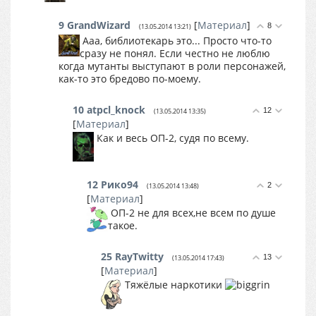
9
GrandWizard
[
Материал
]
8
(13.05.2014 13:21)
Ааа, библиотекарь это... Просто что-то
сразу не понял. Если честно не люблю
когда мутанты выступают в роли персонажей,
как-то это бредово по-моему.
10
atpcl_knock
12
(13.05.2014 13:35)
[
Материал
]
Как и весь ОП-2, судя по всему.
12
Рико94
2
(13.05.2014 13:48)
[
Материал
]
ОП-2 не для всех,не всем по душе
такое.
25
RayTwitty
13
(13.05.2014 17:43)
[
Материал
]
Тяжёлые наркотики