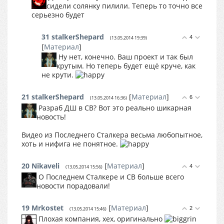
сидели солянку пилили. Теперь то точно все
серьезно будет
31
stalkerShepard
4
(13.05.2014 19:39)
[
Материал
]
Ну нет, конечно. Ваш проект и так был
крутым. Но теперь будет ещё круче, как
не крути.
21
stalkerShepard
[
Материал
]
6
(13.05.2014 16:36)
Разраб ДШ в СВ? Вот это реально шикарная
новость!
Видео из Последнего Сталкера весьма любопытное,
хоть и нифига не понятное.
20
Nikaveli
[
Материал
]
4
(13.05.2014 15:56)
О Последнем Сталкере и СВ больше всего
новости порадовали!
19
Mrkostet
[
Материал
]
2
(13.05.2014 15:46)
Плохая компания, хех, оригинально