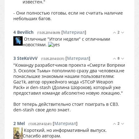
известен."
- Они полностью готовы, если не считать наличие
небольших багов.
4
Bevilich
[
Материал
]
2
(13.05.2014 06:09)
Отличные "Итоги недели" с отличными
новостями.
3
SteKoVvV
[
Материал
]
8
(13.05.2014 03:31)
"Команду разработчиков проекта «Смерти Вопреки
3. Осколок Тьмы» пополнило сразу два человека,не
понаслышке знакомым нашим пользователям:
Gaz1k, автор оружейного мода «STCoP Weapon
Pack» и den-stash (Долина Шорохов), который уже
предоставил команде абсолютно новую локацию."
Вот теперь действительно стоит поиграть в СВ3.
den-stash свое дело знает.
2
Mel
[
Материал
]
2
(13.05.2014 02:41)
Короткий, но информативный выпуск.
Спасибо авторам.