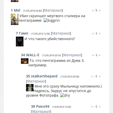
1
Mel
[
Материал
]
5
(13.05.2014 02:40)
Убил скриншот мертвого сталкера на
пентаграмме.
7
Гамп
[
Материал
]
1
(13.05.2014 12:34)
И что такого убийственного?
34
WALL-E
[
Материал
]
1
(13.05.2014 20:16)
То, что пентаграмма из Дума 3,
например.
35
stalkerShepard
-1
(13.05.2014 20:34)
[
Материал
]
Мне это сразу Мыльницу напомнило.)
Надеюсь, Заурус не опустится до
уровня Фотографа.
38
Рико94
-1
(14.05.2014 12:56)
[
Материал
]