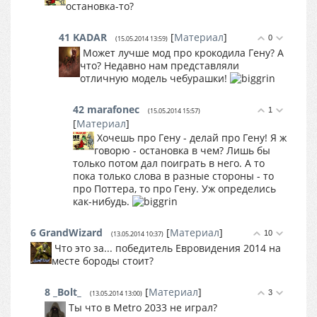
остановка-то?
41
KADAR
[
Материал
]
0
(15.05.2014 13:59)
Может лучше мод про крокодила Гену? А
что? Недавно нам представляли
отличную модель чебурашки!
42
marafonec
1
(15.05.2014 15:57)
[
Материал
]
Хочешь про Гену - делай про Гену! Я ж
говорю - остановка в чем? Лишь бы
только потом дал поиграть в него. А то
пока только слова в разные стороны - то
про Поттера, то про Гену. Уж определись
как-нибудь.
6
GrandWizard
[
Материал
]
10
(13.05.2014 10:37)
Что это за... победитель Евровидения 2014 на
месте бороды стоит?
8
_Bolt_
[
Материал
]
3
(13.05.2014 13:00)
Ты что в Metro 2033 не играл?