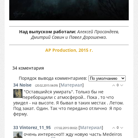
Над выпуском работали:
Алексей Просандеев,
Дмитрий Савин и Павел Дорошенко.
AP Production, 2015 г.
34 коментария
Порядок вывода комментариев:
34
Noise
[
Материал
]
0
(20.02.2015 04:09)
"Оставшийся умирать". Только бы не
переборщили с атмосферой.. Пока , то что
увидел - на высоте. Я бывал в таких местах . Летом.
Под закат. Один. Так что передано отлично
Я про
ферму.
33
Vintorez_11_95
[
Материал
]
0
(17.02.2015 00:02)
очень интересно!!! жду новую часть Medeiros