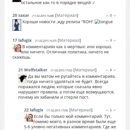
остальное как-то в порядке вещей :/
20
saxar
[
Материал
]
0
(11.02.2015 16:48)
Хороши новости ,жду релиза "ROH"
17
lafugix
[
Материал
]
3
(11.02.2015 16:37)
В комментариях как о мертвых: или хорошо,
или ничего. Отличная политика, ничего не
скажешь.
21
Wolfstalker
[
Материал
]
6
(11.02.2015 17:02)
Да вы матом не ругайтесь в комментариях,
тогда ничего удаляться не будет. Всегда
поражался людям, которые сначала явно
нарушают правила, а потом еще возмущаются,
почему их забанили и стерли пост.
22
lafugix
[
Материал
]
1
(11.02.2015 17:05)
Если бы только мой комментарий. Тут,
помимо моего, в разное время были еще
5-6 уловно негативных комментариев. Где же