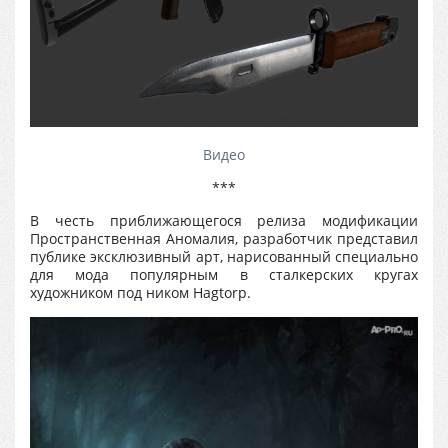
Видео
***
В честь приближающегося релиза модификации
Пространственная Аномалия, разработчик представил
публике эксклюзивный арт, нарисованный специально
для мода популярным в сталкерских кругах
художником под ником Hagtorp.