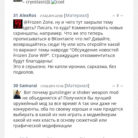
– cryostasis)))
31
AlexRos
[
Материал
]
0
(13.02.2015 22:50)
@Frozen Zone, ну и чего тут закрыли тему
здесь? Писать то куда? Комментировать новые
скриншоты, например. Что же это теперь
прописываться в ВКонтакте что ли? Давайте,
возвращайтесь сюда! Ну или хоть откройте какой
то вариант темы навроде "Обсуждение новостей
Frozen Zone WIP". Страждущие откомментиться
будут благодарны!
Это я серьезно. Ни капли иронии, сарказма, без
подколов.
30
Samurai
[
Материал
]
2
(13.02.2015 15:14)
Вот почему gunslinger и shoker weapon mod
не объединятся а? Получился бы лучший
оружейный мод за все время! А так они даже не
конкуренты, оба по своему хороши и нам придется
выбирать в какой из них играть а модмейкерам
какой из них класть в основу сюжетной или
графической модификации