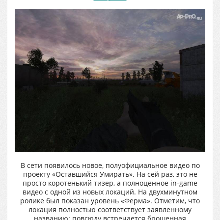
В сети появилось новое, полуофициальное видео по
проекту «Оставшийся Умирать». На сей раз, это не
просто коротенький тизер, а полноценное in-game
видео с одной из новых локаций. На двухминутном
ролике был показан уровень «Ферма». Отметим, что
локация полностью соответствует заявленному
названию: повсюду встречается брошенная