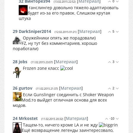
32
Винторез94
[
Материал
]
0
(13.02.2015 22:52)
ганслингер довольно тяжело адаптировать
будет из-за его правок. Слишком крутая
штука
29
DarkSniper2014
[
Материал
]
5
(12.02.2015 01:21)
Оружейники опять же порадовали)
FZ, ну тут без комментариев, хорошо
поработали)
28
jobs
[
Материал
]
3
(11.02.2015 23:07)
Frozen zone класс
26
gurtov
[
Материал
]
2
(11.02.2015 21:37)
Если Gunslinger соединить с Shoker Weapon
Mod,то выйдет отличная основа для всех
модов.
24
Mrkostet
[
Материал
]
-10
(11.02.2015 20:32)
Тащем-то, ничего кроме LA и не жду
Ещё возвращение легенды заинтересовало,