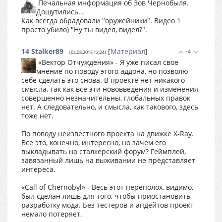
Печальная информация об Зов Чернобыля.
Дошутились...
Как всегда обрадовали "оружейники". Видео 1
просто убило) "Ну ты видел, видел?".
14
Stalker89
[
Материал
]
-4
(04.08.2015 12:24)
«Вектор Отчуждения» - Я уже писал свое
мнение по поводу этого аддона, но позволю
себе сделать это снова. В проекте нет никакого
смысла, так как все эти нововведения и изменения
совершенно незначительны, глобальных правок
нет. А следовательно, и смысла, как такового, здесь
тоже нет.
По поводу неизвестного проекта на движке X-Ray.
Все это, конечно, интересно, но зачем его
выкладывать на сталкерский форум? Геймплей,
завязанный лишь на выживании не представляет
интереса.
«Call of Chernobyl» - Весь этот переполох, видимо,
был сделан лишь для того, чтобы приостановить
разработку мода. Без тестеров и апдейтов проект
немало потеряет.