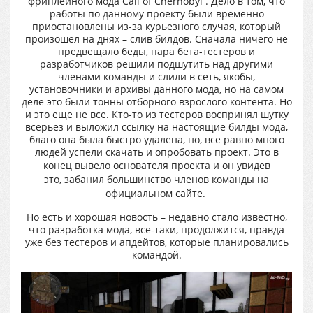
фриплейного мода Call of Chernobyl . Дело в том, что
работы по данному проекту были временно
приостановлены из-за курьезного случая, который
произошел на днях – слив билдов. Сначала ничего не
предвещало беды, пара бета-тестеров и
разработчиков решили подшутить над другими
членами команды и слили в сеть, якобы,
установочники и архивы данного мода, но на самом
деле это были тонны отборного взрослого контента. Но
и это еще не все. Кто-то из тестеров воспринял шутку
всерьез и выложил ссылку на настоящие билды мода,
благо она была быстро удалена, но, все равно много
людей успели скачать и опробовать проект. Это в
конец вывело основателя проекта и он
увидев
это, забанил большинство членов команды на
официальном сайте.
Но есть и хорошая новость – недавно стало известно,
что разработка мода, все-таки, продолжится, правда
уже без тестеров и апдейтов, которые планировались
командой.