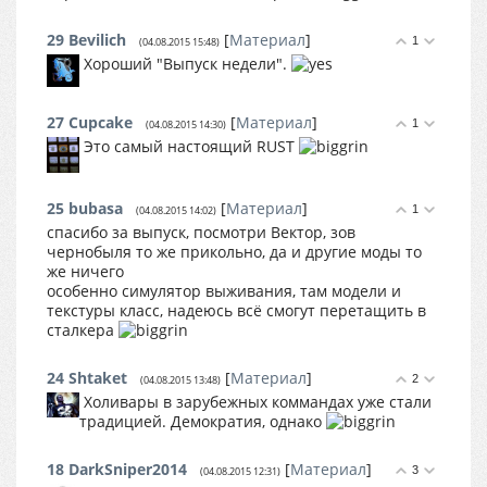
29
Bevilich
[
Материал
]
1
(04.08.2015 15:48)
Хороший "Выпуск недели".
27
Cupcake
[
Материал
]
1
(04.08.2015 14:30)
Это самый настоящий RUST
25
bubasa
[
Материал
]
1
(04.08.2015 14:02)
спасибо за выпуск, посмотри Вектор, зов
чернобыля то же прикольно, да и другие моды то
же ничего
особенно симулятор выживания, там модели и
текстуры класс, надеюсь всё смогут перетащить в
сталкера
24
Shtaket
[
Материал
]
2
(04.08.2015 13:48)
Холивары в зарубежных коммандах уже стали
традицией. Демократия, однако
18
DarkSniper2014
[
Материал
]
3
(04.08.2015 12:31)