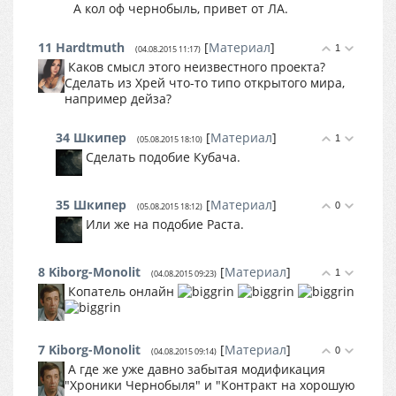
А кол оф чернобыль, привет от ЛА.
11
Hardtmuth
[
Материал
]
1
(04.08.2015 11:17)
Каков смысл этого неизвестного проекта?
Сделать из Хрей что-то типо открытого мира,
например дейза?
34
Шкипер
[
Материал
]
1
(05.08.2015 18:10)
Сделать подобие Кубача.
35
Шкипер
[
Материал
]
0
(05.08.2015 18:12)
Или же на подобие Раста.
8
Kiborg-Monolit
[
Материал
]
1
(04.08.2015 09:23)
Копатель онлайн
7
Kiborg-Monolit
[
Материал
]
0
(04.08.2015 09:14)
А где же уже давно забытая модификация
"Хроники Чернобыля" и "Контракт на хорошую