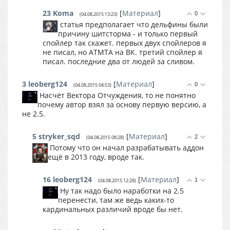
23
Koma
[
Материал
]
0
(04.08.2015 13:23)
статья предполагает что дельфины были
причину шитсторма - и только первый
спойлер так скажет. первых двух спойлеров я
не писал, но АТМТА на ВК. третий спойлер я
писал. последние два от людей за сливом.
3
leoberg124
[
Материал
]
0
(04.08.2015 04:53)
Насчёт Вектора Отчуждения, то не понятно
почему автор взял за основу первую версию, а
не 2.5.
5
stryker_sqd
[
Материал
]
2
(04.08.2015 08:28)
Потому что он начал разрабатывать аддон
ещё в 2013 году, вроде так.
16
leoberg124
[
Материал
]
1
(04.08.2015 12:28)
Ну так надо было наработки на 2.5
перенести, там же ведь каких-то
кардинальных различий вроде бы нет.