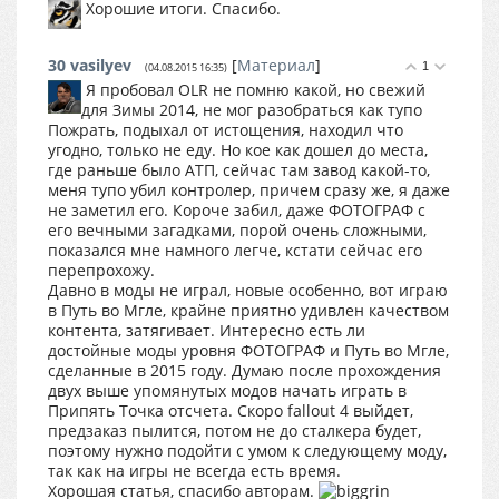
Хорошие итоги. Спасибо.
30
vasilyev
[
Материал
]
1
(04.08.2015 16:35)
Я пробовал OLR не помню какой, но свежий
для Зимы 2014, не мог разобраться как тупо
Пожрать, подыхал от истощения, находил что
угодно, только не еду. Но кое как дошел до места,
где раньше было АТП, сейчас там завод какой-то,
меня тупо убил контролер, причем сразу же, я даже
не заметил его. Короче забил, даже ФОТОГРАФ с
его вечными загадками, порой очень сложными,
показался мне намного легче, кстати сейчас его
перепрохожу.
Давно в моды не играл, новые особенно, вот играю
в Путь во Мгле, крайне приятно удивлен качеством
контента, затягивает. Интересно есть ли
достойные моды уровня ФОТОГРАФ и Путь во Мгле,
сделанные в 2015 году. Думаю после прохождения
двух выше упомянутых модов начать играть в
Припять Точка отсчета. Скоро fallout 4 выйдет,
предзаказ пылится, потом не до сталкера будет,
поэтому нужно подойти с умом к следующему моду,
так как на игры не всегда есть время.
Хорошая статья, спасибо авторам.