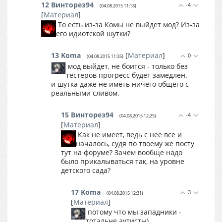
12
Винторез94
-4
(04.08.2015 11:18)
[
Материал
]
То есть из-за Комы не выйдет мод? Из-за
его идиотской шутки?
13
Koma
[
Материал
]
0
(04.08.2015 11:35)
мод выйдет, не боится - только без
тестеров прогресс будет замедлен.
и шутка даже не иметь ничего общего с
реальными сливом.
15
Винторез94
-4
(04.08.2015 12:25)
[
Материал
]
Как не имеет, ведь с нее все и
началось, судя по твоему же посту
тут на форуме? Зачем вообще надо
было прикалываться так, на уровне
детского сада?
17
Koma
3
(04.08.2015 12:31)
[
Материал
]
потому что мы западники -
тотальне аутисты)