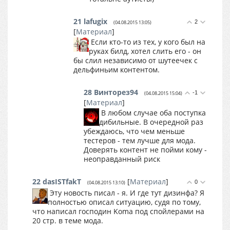
21
lafugix
2
(04.08.2015 13:05)
[
Материал
]
Если кто-то из тех, у кого был на
руках билд, хотел слить его - он
бы слил независимо от шутеечек с
дельфиньим контентом.
28
Винторез94
-1
(04.08.2015 15:04)
[
Материал
]
В любом случае оба поступка
дибильные. В очередной раз
убеждаюсь, что чем меньше
тестеров - тем лучше для мода.
Доверять контент не пойми кому -
неоправданный риск
22
dasISTfakT
[
Материал
]
0
(04.08.2015 13:10)
Эту новость писал - я. И где тут дизинфа? Я
полностью описал ситуацию, судя по тому,
что написал господин Koma под спойлерами на
20 стр. в теме мода.