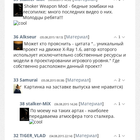
Shoker Weapon Mod - бедные зомбаки на
лесопилке; много последних видео о них.
Молодцы ребята!!!
36
Alkseur
[
Материал
]
1
(05.08.2015 18:13)
Может кто прояснить - цитата ".. уникальный
проект на движке X-Ray 1.6, автор которого
использует исключительно собственные ресурсы и
модели в проектировании игрового уровня." Где
собственно расположен данный проект?
33
Samurai
[
Материал
]
2
(05.08.2015 00:38)
Картинка на заставке выпуска мне нравится)
38
stalker-MiX
[
Материал
]
1
(06.08.2015 14:24)
По моему на таких артах - наиболее
передаваема атмосфера того сталкера.
32
TIGER_VLAD
[
Материал
]
1
(04.08.2015 22:14)