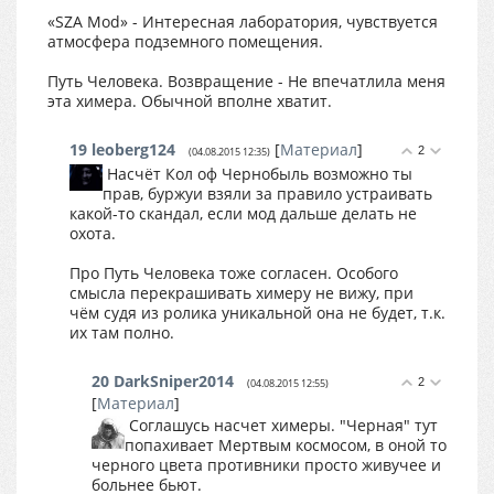
«SZA Mod» - Интересная лаборатория, чувствуется
атмосфера подземного помещения.
Путь Человека. Возвращение - Не впечатлила меня
эта химера. Обычной вполне хватит.
19
leoberg124
[
Материал
]
2
(04.08.2015 12:35)
Насчёт Кол оф Чернобыль возможно ты
прав, буржуи взяли за правило устраивать
какой-то скандал, если мод дальше делать не
охота.
Про Путь Человека тоже согласен. Особого
смысла перекрашивать химеру не вижу, при
чём судя из ролика уникальной она не будет, т.к.
их там полно.
20
DarkSniper2014
2
(04.08.2015 12:55)
[
Материал
]
Соглашусь насчет химеры. "Черная" тут
попахивает Мертвым космосом, в оной то
черного цвета противники просто живучее и
больнее бьют.