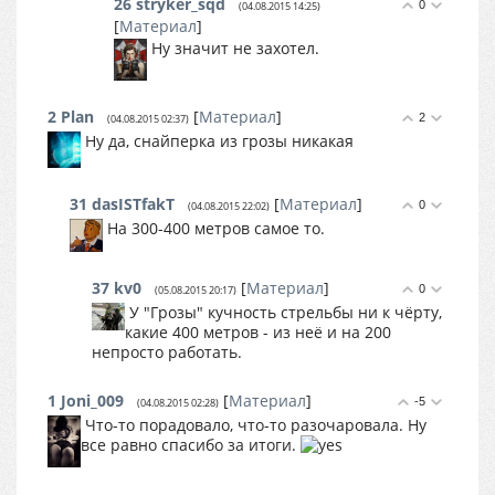
26
stryker_sqd
0
(04.08.2015 14:25)
[
Материал
]
Ну значит не захотел.
2
Plan
[
Материал
]
2
(04.08.2015 02:37)
Ну да, снайперка из грозы никакая
31
dasISTfakT
[
Материал
]
0
(04.08.2015 22:02)
На 300-400 метров самое то.
37
kv0
[
Материал
]
0
(05.08.2015 20:17)
У "Грозы" кучность стрельбы ни к чёрту,
какие 400 метров - из неё и на 200
непросто работать.
1
Joni_009
[
Материал
]
-5
(04.08.2015 02:28)
Что-то порадовало, что-то разочаровала. Ну
все равно спасибо за итоги.