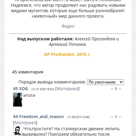
Надеемся, что автор продолжит нас радовать новыми
видами мутантов, которые еще больше разнообразят
«животный» мир данного проекта.
Видео
Над выпуском работали:
Алексей Просандеев и
Артемий Починок.
AP Production, 2015 г.
45 коментария
Порядок вывода комментариев:
45
SOG
[
Материал
]
0
(31.01.2020 18:42)
итоги
44
Freedom_and_reason
2
(11.08.2015 10:46)
[
Материал
]
Что,простите? На сталкерском движке лепить
выживалку? Поиграем обязательно после