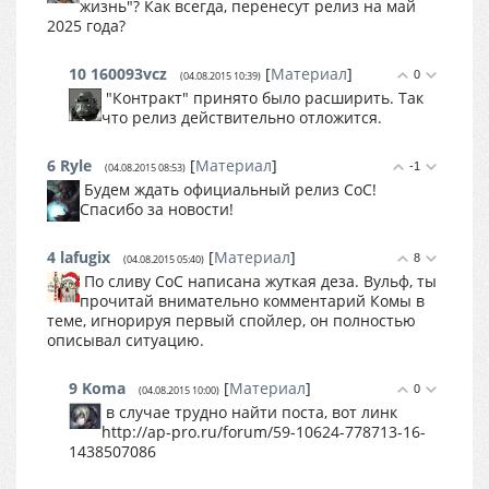
жизнь"? Как всегда, перенесут релиз на май
2025 года?
10
160093vcz
[
Материал
]
0
(04.08.2015 10:39)
"Контракт" принято было расширить. Так
что релиз действительно отложится.
6
Ryle
[
Материал
]
-1
(04.08.2015 08:53)
Будем ждать официальный релиз CoC!
Спасибо за новости!
4
lafugix
[
Материал
]
8
(04.08.2015 05:40)
По сливу CoC написана жуткая деза. Вульф, ты
прочитай внимательно комментарий Комы в
теме, игнорируя первый спойлер, он полностью
описывал ситуацию.
9
Koma
[
Материал
]
0
(04.08.2015 10:00)
в случае трудно найти постa, вот линк
http://ap-pro.ru/forum/59-10624-778713-16-
1438507086