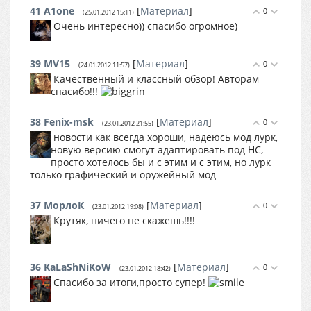
41
A1one
[
Материал
]
0
(25.01.2012 15:11)
Очень интересно)) спасибо огромное)
39
MV15
[
Материал
]
0
(24.01.2012 11:57)
Качественный и классный обзор! Авторам
спасибо!!!
38
Fenix-msk
[
Материал
]
0
(23.01.2012 21:55)
новости как всегда хороши, надеюсь мод лурк,
новую версию смогут адаптировать под НС,
просто хотелось бы и с этим и с этим, но лурк
только графический и оружейный мод
37
МорлоК
[
Материал
]
0
(23.01.2012 19:08)
Крутяк, ничего не скажешь!!!!
36
KaLaShNiKoW
[
Материал
]
0
(23.01.2012 18:42)
Спасибо за итоги,просто супер!