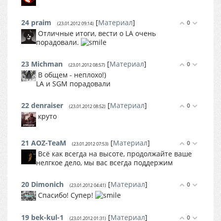
24
praim
[
Материал
]
0
(23.01.2012 09:14)
Отличные итоги, вести о LA очень
порадовали.
23
Michman
[
Материал
]
0
(23.01.2012 08:57)
В общем - неплохо!)
LA и SGM порадовали
22
denraiser
[
Материал
]
0
(23.01.2012 08:52)
круто
21
AOZ-TeaM
[
Материал
]
0
(23.01.2012 07:53)
Всё как всегда на высоте, продолжайте ваше
нелгкое дело, мы вас всегда поддержим
20
Dimonich
[
Материал
]
0
(23.01.2012 04:41)
Cпасибо! Супер!
19
bek-kul-1
[
Материал
]
0
(23.01.2012 01:31)