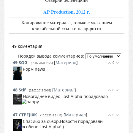
AP Production, 2012 г.
Копирование материала, только с указанием
кликабельной ссылки на ap-pro.ru
49 коментария
Порядок вывода комментариев:
49
SOG
[
Материал
]
0
(01.02.2020 19:25)
норм news
48
Stif
[
Материал
]
0
(25.02.2012 00:52)
Новогоднее видео Lost Alpha порадовало
47
CTPEJI0K
[
Материал
]
0
(10.02.2012 21:13)
Спасибо за обзор.Новости порадовали
особено Lost Alpha!!)