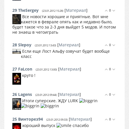
29
TheSergey
[
Материал
]
0
(23.01.2012 15:28)
Все новости хорошие и приятные. Вот мне
кажется в феврале опять как и недавно было,
будет такое что за 2-3 дня выйдет 5 модов. И потом
не знаеш в чегоиграть
28
Slepoy
[
Материал
]
0
(23.01.2012 13:43)
Если еще Лост Альфу озвучат будет вообще
класс
27
FaLcon
[
Материал
]
0
(23.01.2012 13:00)
круто !
26
Lagens
[
Материал
]
0
(23.01.2012 09:44)
Итоги суперские. ЖДУ LURK
25
Винторез94
[
Материал
]
0
(23.01.2012 09:33)
хороший выпуск
спасибо