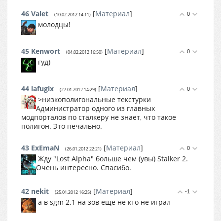
46
Valet
[
Материал
]
0
(10.02.2012 14:11)
молодцы!
45
Kenwort
[
Материал
]
0
(04.02.2012 16:50)
гуд)
44
lafugix
[
Материал
]
0
(27.01.2012 14:29)
>низкополигональные текстурки
Администратор одного из главных
модпорталов по сталкеру не знает, что такое
полигон. Это печально.
43
ExEmaN
[
Материал
]
0
(26.01.2012 22:21)
Жду "Lost Alpha" больше чем (увы) Stalker 2.
Очень интересно. Спасибо.
42
nekit
[
Материал
]
-1
(25.01.2012 16:25)
а в sgm 2.1 на зов ещё не кто не играл