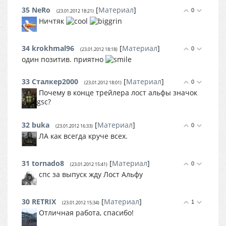
35
NeRo
[
Материал
]
0
(23.01.2012 18:21)
Ничтяк
34
krokhmal96
[
Материал
]
0
(23.01.2012 18:18)
один позитив. приятно
33
Сталкер2000
[
Материал
]
0
(23.01.2012 18:01)
Почему в конце трейлера лост альфы значок
gsc?
32
buka
[
Материал
]
0
(23.01.2012 16:33)
ЛА как всегда круче всех.
31
tornado8
[
Материал
]
0
(23.01.2012 15:41)
спс за выпуск жду Лост Альфу
30
RETRIX
[
Материал
]
1
(23.01.2012 15:34)
Отличная работа, спасибо!