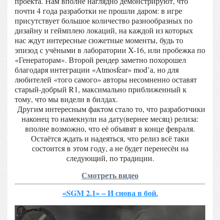
проекта. Нам вполне наглядно демонстрируют, что
почти 4 года разработки не прошли даром: в игре
присутствует большое количество разнообразных по
дизайну и геймплею локаций, на каждой из которых
нас ждут интересные сюжетные моменты, будь то
эпизод с учёными в лаборатории X-16, или пробежка по
«Генераторам». Второй рендер заметно похорошел
благодаря интеграции «Atmosfear» mod’а, но для
любителей «того самого» авторы несомненно оставят
старый-добрый R1, максимально приближенный к
тому, что мы видели в билдах.
Другим интересным фактом стало то, что разработчики
наконец то намекнули на дату(вернее месяц) релиза:
вполне возможно, что её объявят в конце февраля.
Остаётся ждать и надеяться, что релиз всё таки
состоится в этом году, а не будет перенесён на
следующий, по традиции.
Смотреть видео
«SGM 2.1» – И снова в бой.