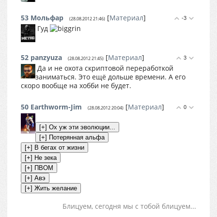
53
Мольфар
[
Материал
]
-3
(28.08.2012 21:46)
Гуд
52
panzyuza
[
Материал
]
3
(28.08.2012 21:45)
Да и не охота скриптовой переработкой
заниматься. Это ещё дольше времени. А его
скоро вообще на хобби не будет.
50
Earthworm-Jim
[
Материал
]
0
(28.08.2012 20:04)
Блицуем, сегодня мы с тобой блицуем...