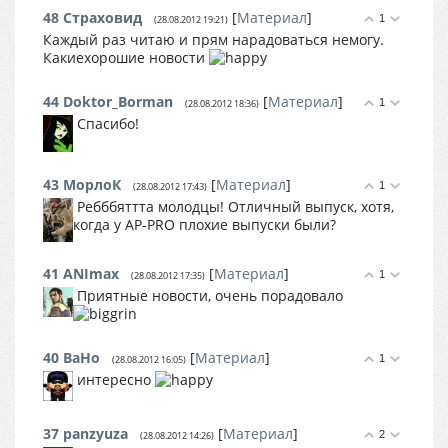
48
Страховид
[
Материал
]
1
(28.08.2012 19:21)
Каждый раз читаю и прям нарадоваться немогу.
Какиехорошие новости
44
Doktor_Borman
[
Материал
]
1
(28.08.2012 18:36)
Спасибо!
43
МорлоК
[
Материал
]
1
(28.08.2012 17:43)
Ребббяттта молодцы! Отличный выпуск, хотя,
когда у AP-PRO плохие выпуски были?
41
ANImax
[
Материал
]
1
(28.08.2012 17:35)
Приятные новости, очень порадовало
40
BaHo
[
Материал
]
1
(28.08.2012 16:05)
интересно
37
panzyuza
[
Материал
]
2
(28.08.2012 14:26)