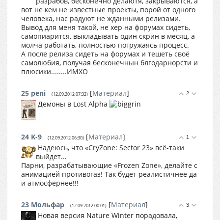
разрабов, бесконечно делаютя, закрываются, а
вот не кем не известные проекты, порой от одного
человека, нас радуют не жданными релизами.
Вывод для меня такой, не хер на форумах сидеть,
самопиарится, выкладывать один скрин в месяц, а
молча работать, полностью погружаясь процесс.
А после релиза сидеть на форумах и тешеть своё
самолюбия, получая бесконечнын блгодарнорсти и
плюсики........ИМХО
25
peni
[
Материал
]
2
(12.09.2012 07:32)
Демоны в Lost Alpha
24
K-9
[
Материал
]
1
(12.09.2012 06:30)
Надеюсь, что «CryZone: Sector 23» всё-таки
выйдет...
Парни, разрабатывающие «Frozen Zone», делайте с
анимацией противогаз! Так будет реалистичнее да
и атмосфернее!!!
23
Мольфар
[
Материал
]
3
(12.09.2012 00:01)
Новая версия Nature Winter порадовала,