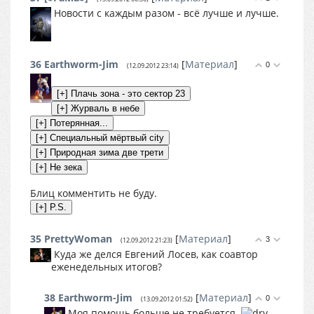
Новости с каждым разом - всё лучше и лучше.
36
Earthworm-Jim
[
Материал
]
0
(12.09.2012 23:14)
Блиц комментить не буду.
35
PrettyWoman
[
Материал
]
3
(12.09.2012 21:23)
Куда же делся Евгений Лосев, как соавтор
еженедельных итогов?
38
Earthworm-Jim
[
Материал
]
0
(13.09.2012 01:52)
Моя помощь больше не требуется.