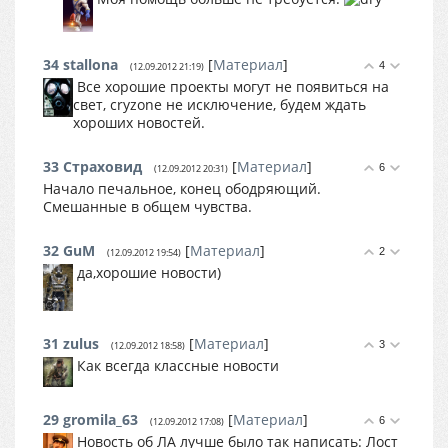
34
stallona
[
Материал
]
4
(12.09.2012 21:19)
Все хорошие проекты могут не появиться на
свет, cryzone не исключение, будем ждать
хороших новостей.
33
Страховид
[
Материал
]
6
(12.09.2012 20:31)
Начало печальное, конец ободряющий.
Смешанные в общем чувства.
32
GuM
[
Материал
]
2
(12.09.2012 19:54)
да,хорошие новости)
31
zulus
[
Материал
]
3
(12.09.2012 18:58)
Как всегда классные новости
29
gromila_63
[
Материал
]
6
(12.09.2012 17:08)
Новость об ЛА лучше было так написать: Лост