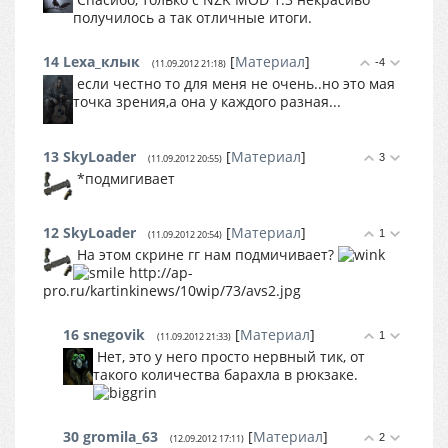
получилось а так отличные итоги.
14
Lexa_клык
[
Материал
]
-4
(11.09.2012 21:18)
если честно то для меня не очень..но это мая
точка зрения,а она у каждого разная...
13
SkyLoader
[
Материал
]
3
(11.09.2012 20:55)
*подмигивает
12
SkyLoader
[
Материал
]
1
(11.09.2012 20:54)
На этом скрине гг нам подмичивает?
http://ap-
pro.ru/kartinkinews/10wip/73/avs2.jpg
16
snegovik
[
Материал
]
1
(11.09.2012 21:33)
Нет, это у него просто нервный тик, от
такого количества барахла в рюкзаке.
30
gromila_63
[
Материал
]
2
(12.09.2012 17:11)