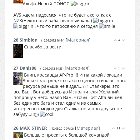
Альфа-Новый ПОНОС
AVS ждем, надеемся, что не будет акого, как с
NZK(Некоторый забагованный калл)
, что-то петросяню я сегодня
28
Simbion
[
Материал
]
4
(12.09.2012 16:44)
Спасибо за вести.
27
Danis88
[
Материал
]
5
(12.09.2012 14:33)
Блин, красавцы AP-Pro !!! И на какой локации
Зоны я застрял, что такого ценного и классного
ресурса раньше не видел...??? Сталкеры, это
все Вы... Вот доберусь до Исполнителя Желаний,
попрошу у него, назло Вам, чтобы Lost Alfa вышел
без единого бага и стал одним из самых
интересных модов для Сталка, но и про других не
забуду...!!!)))
26
MAX_STINER
[
Материал
]
11
(12.09.2012 07:42)
Большые проекты с большой командой