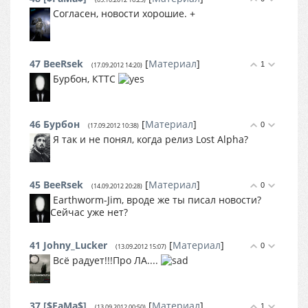
Согласен, новости хорошие. +
47
BeeRsek
[
Материал
]
1
(17.09.2012 14:20)
Бурбон, КТТС
46
Бурбон
[
Материал
]
0
(17.09.2012 10:38)
Я так и не понял, когда релиз Lost Alpha?
45
BeeRsek
[
Материал
]
0
(14.09.2012 20:28)
Earthworm-Jim, вроде же ты писал новости?
Сейчас уже нет?
41
Johny_Lucker
[
Материал
]
0
(13.09.2012 15:07)
Всё радует!!!Про ЛА....
37
[$FaMa$]
[
Материал
]
1
(13.09.2012 00:50)