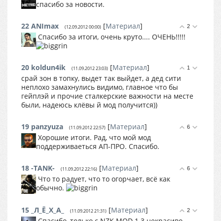
спасибо за новости.
22
ANImax
[
Материал
]
2
(12.09.2012 00:00)
Спасибо за итоги, очень круто.... ОЧЕНЬ!!!!!
20
koldun4ik
[
Материал
]
1
(11.09.2012 23:03)
срай зон в топку, выдет так выйдет, а дед сити
неплохо замахнулись видимо, главное что бы
гейплэй и прочие сталкерские важности на месте
были, надеюсь клёвы й мод получится))
19
panzyuza
[
Материал
]
6
(11.09.2012 22:57)
Хорошие итоги. Рад, что мой мод
поддерживаеться АП-ПРО. Спасибо.
18
-TANK-
[
Материал
]
6
(11.09.2012 22:16)
Что то радует, что то огорчает, всё как
обычно.
15
_Л_Ё_Х_А_
[
Материал
]
2
(11.09.2012 21:31)
Спасибо, только с NZK MOD 1.3 некрасиво