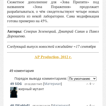
Сюжетное дополнение для «Зова Припяти» под
названием «Зона Поражения» продолжает
разрабатываться, о чём свидетельствуют четыре новых
скриншота из некой лаборатории. Сама модификация
готова примерно на 45%.
Авторы:
Северин Зеленецкий, Дмитрий Савин и Павел
Дорошенко.
Следующий выпуск новостей ожидайте ~17 сентября
AP Production, 2012 г.
49 коментария
Порядок вывода комментариев:
49
SOG
[
Материал
]
0
(01.02.2020 19:47)
жирный мутант
48
[$FaMa$]
[
Материал
]
0
(05.10.2012 16:23)