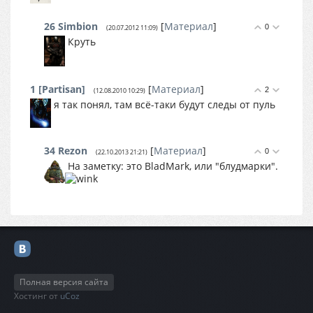
26
Simbion
[
Материал
]
0
(20.07.2012 11:09)
Круть
1
[Partisan]
[
Материал
]
2
(12.08.2010 10:29)
я так понял, там всё-таки будут следы от пуль
34
Rezon
[
Материал
]
0
(22.10.2013 21:21)
На заметку: это BladMark, или "блудмарки".
Полная версия сайта
Хостинг от
uCoz