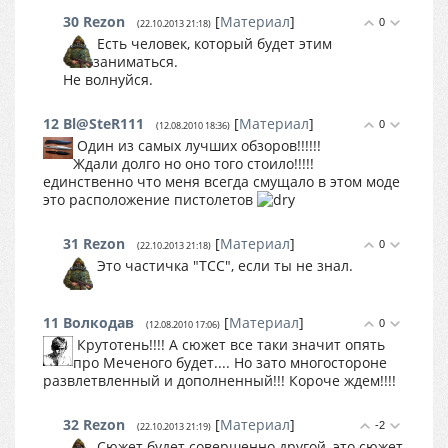
30
Rezon
[
Материал
]
0
(22.10.2013 21:18)
Есть человек, который будет этим
заниматься.
Не волнуйся.
12
Bl@SteR111
[
Материал
]
0
(12.08.2010 18:36)
Один из самых лучших обзоров!!!!!!
Ждали долго но оно того стоило!!!!!
единственно что меня всегда смущало в этом моде
это расположение пистолетов
31
Rezon
[
Материал
]
0
(22.10.2013 21:18)
Это частичка "ТСС", если ты не знал.
11
Волкодав
[
Материал
]
0
(12.08.2010 17:06)
Крутотень!!!! А сюжет все таки значит опять
про Меченого будет.... Но зато многостороне
развлетвленный и дополненный!!! Короче ждем!!!!
32
Rezon
[
Материал
]
-2
(22.10.2013 21:19)
Сюжет будет совершенно другой, это сюжет