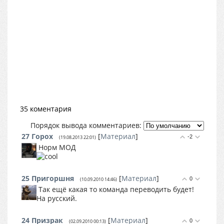
35 коментария
Порядок вывода комментариев:
27
Горох
[
Материал
]
-2
(19.08.2013 22:01)
Норм МОД
25
Пригоршня
[
Материал
]
0
(10.09.2010 14:46)
Так ещё какая то команда переводить будет!
На русский.
24
Призрак
[
Материал
]
0
(02.09.2010 00:13)