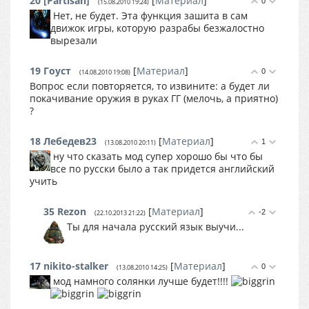
20
[Partisan]
[
Материал
]
0
(15.08.2010 19:24)
Нет, не будет. Эта функция зашита в сам
движок игры, которую разрабы безжалостно
вырезали
19
Гоуст
[
Материал
]
0
(14.08.2010 19:08)
Вопрос если повторяется, то извините: а будет ли
покачивание оружия в руках ГГ (мелочь, а приятно)
?
18
Лебедев23
[
Материал
]
1
(13.08.2010 20:11)
ну что сказать мод супер хорошо бы что бы
все по русски было а так придется английский
учить
35
Rezon
[
Материал
]
-2
(22.10.2013 21:22)
Ты для начала русский язык выучи...
17
nikito-stalker
[
Материал
]
0
(13.08.2010 14:25)
мод намного солянки лучше будет!!!!