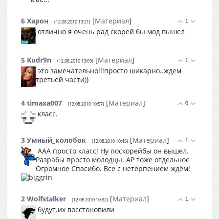
6
Харон
[
Материал
]
1
(12.08.2010 13:21)
отлично я очень рад скорей бы мод вышел
5
Kudr9n
[
Материал
]
1
(12.08.2010 13:09)
это замечательно!!!просто шикарно..ждем
третьей части))
4
timaxa007
[
Материал
]
0
(12.08.2010 10:57)
класс.
3
Умный_колобок
[
Материал
]
1
(12.08.2010 10:45)
ААА просто класс! Ну поскорейбы он вышел.
Разрабы просто молодцы. AP тоже отдельное
Огромное Спасибо. Все с нетерпением ждём!
2
Wolfstalker
[
Материал
]
1
(12.08.2010 10:32)
будут.их восстоновили