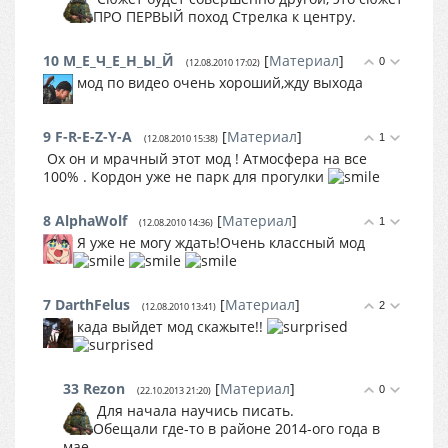
ПРО ПЕРВЫЙ поход Стрелка к центру.
10
М_Е_Ч_Е_Н_Ы_Й
[
Материал
]
0
(12.08.2010 17:02)
мод по видео очень хороший,жду выхода
9
F-R-E-Z-Y-A
[
Материал
]
1
(12.08.2010 15:38)
Ох он и мрачный этот мод ! Атмосфера на все
100% . Кордон уже не парк для прогулки
8
AlphaWolf
[
Материал
]
1
(12.08.2010 14:36)
Я уже не могу ждать!Очень классный мод
7
DarthFelus
[
Материал
]
2
(12.08.2010 13:41)
када выйдет мод скажыте!!
33
Rezon
[
Материал
]
0
(22.10.2013 21:20)
Для начала научись писать.
Обещали где-то в районе 2014-ого года в
мае...