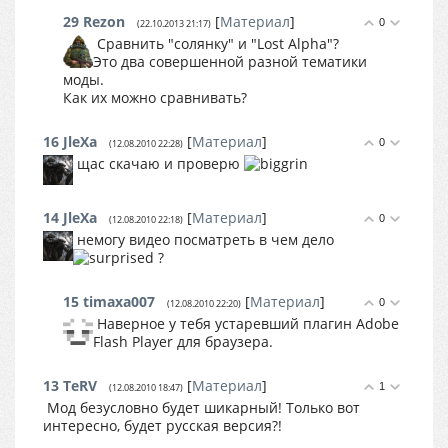
29
Rezon
[
Материал
]
0
(22.10.2013 21:17)
Сравнить "солянку" и "Lost Alpha"?
Это два совершенной разной тематики
моды.
Как их можно сравнивать?
16
JleXa
[
Материал
]
0
(12.08.2010 22:28)
щас скачаю и проверю
14
JleXa
[
Материал
]
0
(12.08.2010 22:18)
немогу видео посматреть в чем дело
?
15
timaxa007
[
Материал
]
0
(12.08.2010 22:20)
Наверное у тебя устаревший плагин Adobe
Flash Player для браузера.
13
TeRV
[
Материал
]
1
(12.08.2010 18:47)
Мод безусловно будет шикарный! Только вот
интересно, будет русская версия?!