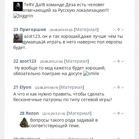
TeRV Да!В команде Деза есть человег
отвечающий за Русскую локализацию!!!
23
Пригоршня
[
Материал
]
0
(26.08.2010 07:32)
azot123, он и так хороший,даже лучше чем ты
думаешь)А играть в него наверно пол европы
будет.
22
azot123
[
Материал
]
0
(25.08.2010 21:02)
Ну вообще то мод кажетса будет хороший,
обязательно поиграю на досуге
21
Elyon
[
Материал
]
0
(22.08.2010 04:19)
А что и как нужно править, чтобы сделать
бесконечные патроны по типу сетевой игры?
28
Rezon
[
Материал
]
0
(22.10.2013 21:16)
Вопросы такого рода задавай в
соответствующей теме.