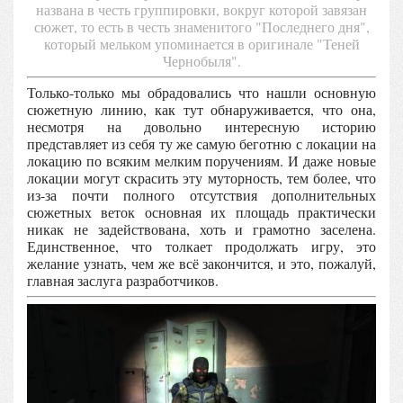
названа в честь группировки, вокруг которой завязан
сюжет, то есть в честь знаменитого "Последнего дня",
который мельком упоминается в оригинале "Теней
Чернобыля".
Только-только мы обрадовались что нашли основную
сюжетную линию, как тут обнаруживается, что она,
несмотря на довольно интересную историю
представляет из себя ту же самую беготню с локации на
локацию по всяким мелким поручениям. И даже новые
локации могут скрасить эту муторность, тем более, что
из-за почти полного отсутствия дополнительных
сюжетных веток основная их площадь практически
никак не задействована, хоть и грамотно заселена.
Единственное, что толкает продолжать игру, это
желание узнать, чем же всё закончится, и это, пожалуй,
главная заслуга разработчиков.