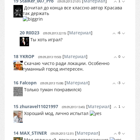
19
StalKer_007_Pro
[
Материал
]
1
(09.09.2013 21:01)
Дочитал до конца все классно автор Красава
так держать
20
R0D23
[
Материал
]
-6
(09.09.2013 22:15)
Ты хоть играл?
18
YKROP
[
Материал
]
0
(09.09.2013 19:50)
Скачаю чисто ради локации. Особенно
туманный город интересен.
16
Falcopn
[
Материал
]
-3
(09.09.2013 15:08)
Только туман понравился)
15
zhuravel11021997
[
Материал
]
1
(09.09.2013 13:45)
Хороший мод, лично испытал
14
MAX_STINER
[
Материал
]
0
(09.09.2013 12:31)
Мод отличный, локации потрясающие