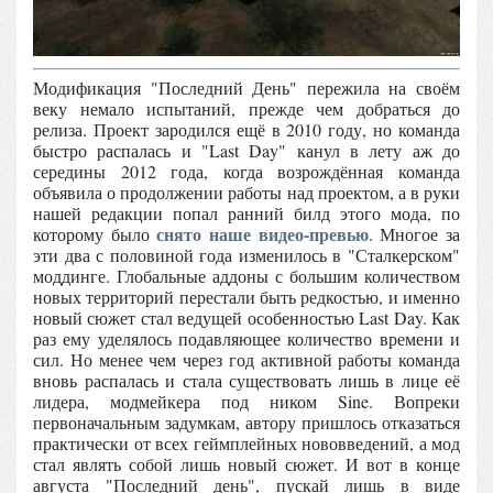
Модификация "Последний День" пережила на своём
веку немало испытаний, прежде чем добраться до
релиза. Проект зародился ещё в 2010 году, но команда
быстро распалась и "Last Day" канул в лету аж до
середины 2012 года, когда возрождённая команда
объявила о продолжении работы над проектом, а в руки
нашей редакции попал ранний билд этого мода, по
снято наше видео-превью
которому было
. Многое за
эти два с половиной года изменилось в "Сталкерском"
моддинге. Глобальные аддоны с большим количеством
новых территорий перестали быть редкостью, и именно
новый сюжет стал ведущей особенностью Last Day. Как
раз ему уделялось подавляющее количество времени и
сил. Но менее чем через год активной работы команда
вновь распалась и стала существовать лишь в лице её
лидера, модмейкера под ником Sine. Вопреки
первоначальным задумкам, автору пришлось отказаться
практически от всех геймплейных нововведений, а мод
стал являть собой лишь новый сюжет. И вот в конце
августа "Последний день", пускай лишь в виде