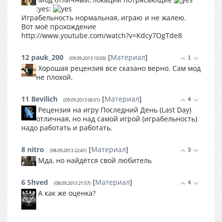
:yes:
Играбельность нормальная, играю и не жалею.
Вот моё прохождение
http://www.youtube.com/watch?v=Kdcy7OgTde8
12
pauk_200
[
Материал
]
1
(09.09.2013 10:03)
Хорошая рецензия все сказано верно. Сам мод
не плохой.
11
Bevilich
[
Материал
]
4
(09.09.2013 06:51)
Рецензия на игру Последний День (Last Day)
отличная, но над самой игрой (играбельность)
надо работать и работать.
8
nitro
[
Материал
]
3
(08.09.2013 22:41)
Мда, но найдётся свой любитель
6
Shved
[
Материал
]
4
(08.09.2013 21:57)
А как же оценка?