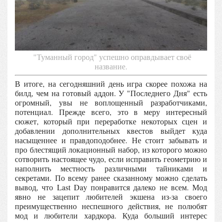
"Туманный город" успешно оправдывает своё
название.
В итоге, на сегодняшний день игра скорее похожа на
билд, чем на готовый аддон. У "Последнего Дня" есть
огромный, увы не воплощенный разработчиками,
потенциал. Прежде всего, это в меру интересный
сюжет, который при переработке некоторых сцен и
добавлении дополнительных квестов выйдет куда
насыщеннее и правдоподобнее. Не стоит забывать и
про блестящий локационный набор, из которого можно
сотворить настоящее чудо, если исправить геометрию и
наполнить местность различными тайниками и
секретами. По всему ранее сказанному можно сделать
вывод, что Last Day понравится далеко не всем. Мод
явно не зацепит любителей экшена из-за своего
преимущественно неспешного действия, не полюбят
мод и любители хардкора. Куда больший интерес