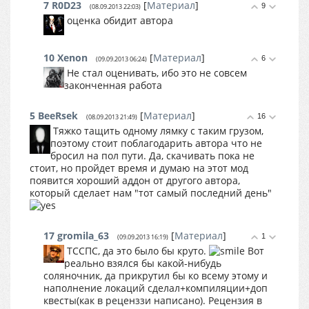
7
R0D23
[
Материал
]
9
(08.09.2013 22:03)
оценка обидит автора
10
Xenon
[
Материал
]
6
(09.09.2013 06:24)
Не стал оценивать, ибо это не совсем
законченная работа
5
BeeRsek
[
Материал
]
16
(08.09.2013 21:49)
Тяжко тащить одному лямку с таким грузом,
поэтому стоит поблагодарить автора что не
бросил на пол пути. Да, скачивать пока не
стоит, но пройдет время и думаю на этот мод
появится хороший аддон от другого автора,
который сделает нам "тот самый последний день"
17
gromila_63
[
Материал
]
1
(09.09.2013 16:19)
ТССПС, да это было бы круто.
Вот
реально взялся бы какой-нибудь
соляночник, да прикрутил бы ко всему этому и
наполнение локаций сделал+компиляции+доп
квесты(как в реценззи написано). Рецензия в