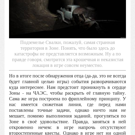
Подземелье Свалки, пожалуй, самая странная
территория в Зоне. Понять, что было здесь до
катастрофы не представляется возможным. Ну а по
правде говоря, смотрится эта крошечная и неказистая
локация в игре совсем неуместно.
Но в итоге после обнаружения отца (да-да, это не всегда
будет главной целью игры) события разворачиваются
куда интереснее. Нам предстоит проникнуть в сердце
Зоны - на ЧАЭС, чтобы раскрыть её главную тайну.
Сама же игра построена по фриплейному принципу. У
нас имеется сюжетная линия, где перед нами
поставлены точные задачи, однако ничто нам не
мешает, помимо выполнения заданий, прогуляться по
Зоне в своё удовольствие. Правда, заняться в ней
откровенно нечем: в игре напрочь отсутствуют
второстепенные квесты. Однако в игре нет ни одной