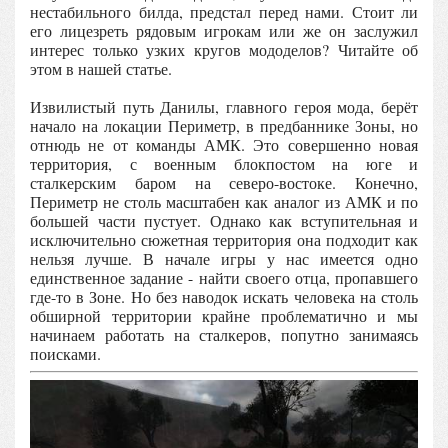
нестабильного билда, предстал перед нами. Стоит ли
его лицезреть рядовым игрокам или же он заслужил
интерес только узких кругов мододелов? Читайте об
этом в нашей статье.
Извилистый путь Данилы, главного героя мода, берёт
начало на локации Периметр, в предбаннике Зоны, но
отнюдь не от команды АМК. Это совершенно новая
территория, с военным блокпостом на юге и
сталкерским баром на северо-востоке. Конечно,
Периметр не столь масштабен как аналог из АМК и по
большей части пустует. Однако как вступительная и
исключительно сюжетная территория она подходит как
нельзя лучше. В начале игры у нас имеется одно
единственное задание - найти своего отца, пропавшего
где-то в Зоне. Но без наводок искать человека на столь
обширной территории крайне проблематично и мы
начинаем работать на сталкеров, попутно занимаясь
поисками.