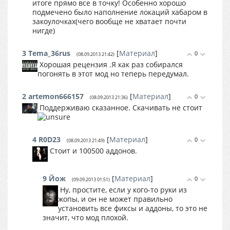
итоге прямо все в точку! Особенно хорошо
подмечено было наполнение локаций хабаром в
закоулочках(чего вообще не хватает почти
нигде)
3
Tema_36rus
[
Материал
]
0
(08.09.2013 21:42)
Хорошая рецензия .Я как раз собирался
погонять в этот мод но теперь передумал.
2
artemon666157
[
Материал
]
0
(08.09.2013 21:36)
Поддерживаю сказанное. Скачивать не стоит
4
R0D23
[
Материал
]
0
(08.09.2013 21:49)
Стоит и 100500 аддонов.
9
Йож
[
Материал
]
0
(09.09.2013 01:51)
Ну, простите, если у кого-то руки из
жопы, и он не может правильно
установить все фиксы и аддоны, то это не
значит, что мод плохой.