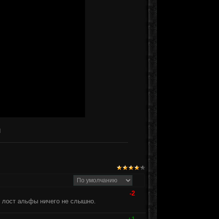
и
-2
 лост альфы ничего не слышно.