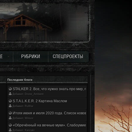
Е
РУБРИКИ
СПЕЦПРОЕКТЫ
Последние блоги
STALKER 2. Все, что нужно знать про мир, геймплей и сюжет | Разбор
Добавил: Drone_Ambient
S.T.A.L.K.E.R. 2 Картина Маслом
Добавил: RuWar
Итоги июня и июля 2020 года. Список нововведений
Добавил: Winsor
«Обречённый на вечные муки». Слабоумие и отвага
Добавил: Kanzaki