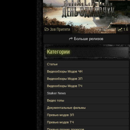
Зов Припяти
1.6
Больше релизов
Категории
Статьи
Видеообзоры Модов ЧН
Видеообзоры Модов ЗП
Видеообзоры Модов ТЧ
Stalker News
Видео топы
Документальные фильмы
Превью модов ЗП
Превью модов ТЧ
Превью прочих проектов