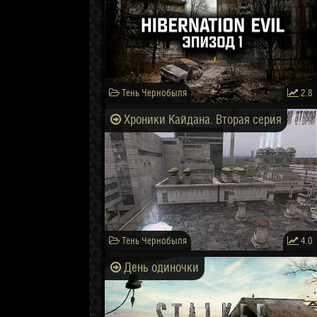
Тень Чернобыля
2.8
Хроники Кайдана. Вторая серия
Тень Чернобыля
4.0
День одиночки