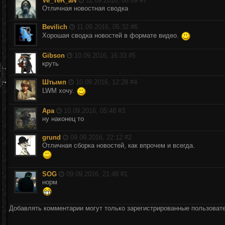
Ve_TeR_aN
11.09.2016, 06:09 #
7
Отличная новостная сводка
Bevilich
11.09.2016, 05:32 #
6
Хорошая сводка новостей в формате видео.
Gibson
10.09.2016, 16:33 #
5
круть
Штымп
10.09.2016, 12:28 #
4
LWM хочу.
Apa
10.09.2016, 05:48 #
3
ну наконец то
grund
09.09.2016, 22:12 #
2
Отличная сборка новостей, как впрочем и всегда.
SOG
09.09.2016, 21:48 #
1
норм
Добавлять комментарии могут только зарегистрированные пользоват