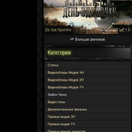
Зов Припяти
1.6
Больше релизов
Категории
Статьи
Видеообзоры Модов ЧН
Видеообзоры Модов ЗП
Видеообзоры Модов ТЧ
Stalker News
Видео топы
Документальные фильмы
Превью модов ЗП
Превью модов ТЧ
Превью прочих проектов