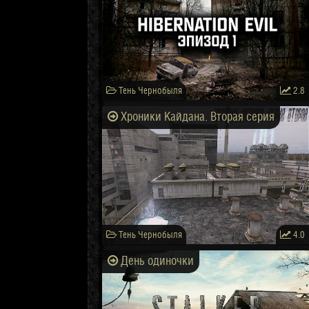
Тень Чернобыля
2.8
Хроники Кайдана. Вторая серия
Тень Чернобыля
4.0
День одиночки