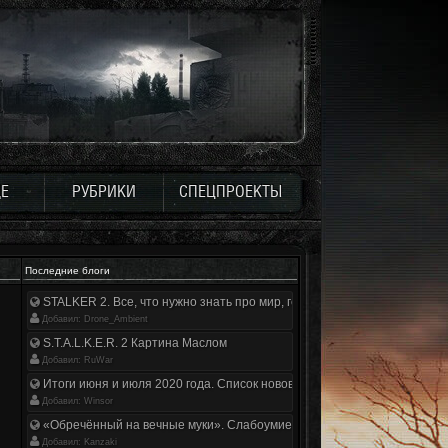
Е
РУБРИКИ
СПЕЦПРОЕКТЫ
Последние блоги
STALKER 2. Все, что нужно знать про мир, геймплей и сюжет | Разбор
Добавил: Drone_Ambient
S.T.A.L.K.E.R. 2 Картина Маслом
Добавил: RuWar
Итоги июня и июля 2020 года. Список нововведений
Добавил: Winsor
«Обречённый на вечные муки». Слабоумие и отвага
Добавил: Kanzaki