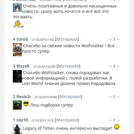
Очень позитивные и довольно насыщенные
новости, сразу жить хочется и всё всё это
погамать.
4
turob
[
Материал
]
2
(21.03.2019 21:43)
Спасибо за свежие новости Wolfstalker ! Всё
просто супер.
3
Rizzek
[
Материал
]
4
(21.03.2019 20:54)
Спасибо Wolfstalker, снова порадовал нас
новой информацией с полей разработки. В
Lost World темная долина прямо порадовала.
2
Resis2r
[
Материал
]
2
(21.03.2019 20:40)
Леш подборка супер
1
say10
[
Материал
]
2
(21.03.2019 19:13)
Legacy of Times очень интересно выглядит