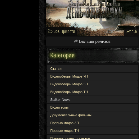
Зов Припяти
1.6
Больше релизов
Категории
Статьи
Видеообзоры Модов ЧН
Видеообзоры Модов ЗП
Видеообзоры Модов ТЧ
Stalker News
Видео топы
Документальные фильмы
Превью модов ЗП
Превью модов ТЧ
Превью прочих проектов