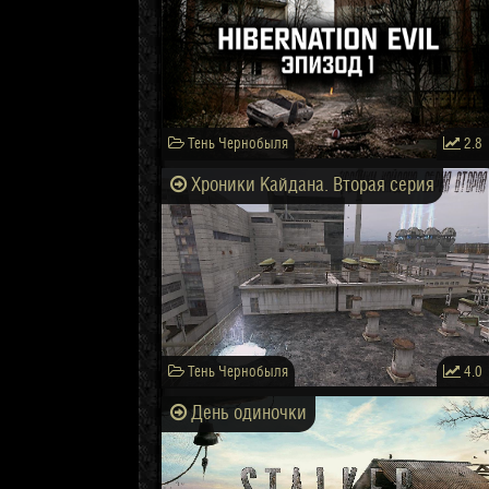
Тень Чернобыля
2.8
Хроники Кайдана. Вторая серия
Тень Чернобыля
4.0
День одиночки