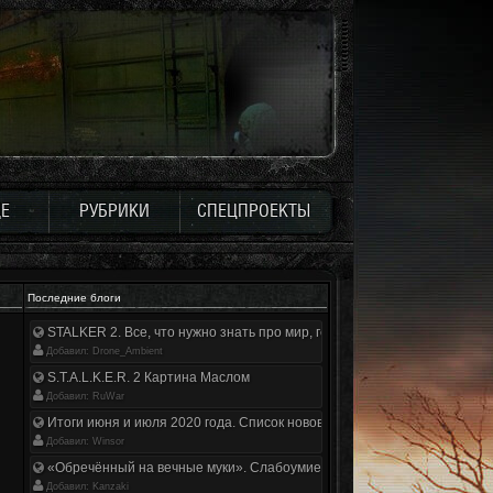
Е
РУБРИКИ
СПЕЦПРОЕКТЫ
Последние блоги
STALKER 2. Все, что нужно знать про мир, геймплей и сюжет | Разбор
Добавил: Drone_Ambient
S.T.A.L.K.E.R. 2 Картина Маслом
Добавил: RuWar
Итоги июня и июля 2020 года. Список нововведений
Добавил: Winsor
«Обречённый на вечные муки». Слабоумие и отвага
Добавил: Kanzaki