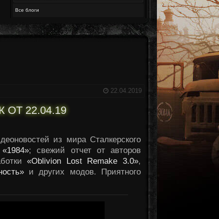
Все блоги
22.04.2019
ОТ 22.04.19
идеоновостей из мира Сталкерского
и
«1984»
; свежий отчет от авторов
аботки
«Oblivion Lost Remake 3.0»
,
ность»
и других модов. Приятного