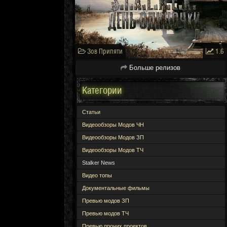
Зов Припяти
1.6
Больше релизов
Категории
Статьи
Видеообзоры Модов ЧН
Видеообзоры Модов ЗП
Видеообзоры Модов ТЧ
Stalker News
Видео топы
Документальные фильмы
Превью модов ЗП
Превью модов ТЧ
Превью прочих проектов