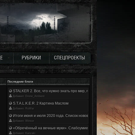
Е
РУБРИКИ
СПЕЦПРОЕКТЫ
Последние блоги
STALKER 2. Все, что нужно знать про мир, геймплей и сюжет | Разбор
Добавил: Drone_Ambient
S.T.A.L.K.E.R. 2 Картина Маслом
Добавил: RuWar
Итоги июня и июля 2020 года. Список нововведений
Добавил: Winsor
«Обречённый на вечные муки». Слабоумие и отвага
Добавил: Kanzaki