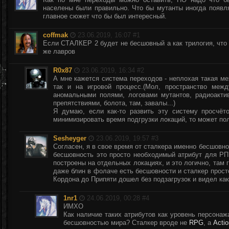
населены были правильно. Что бы мутанты иногда появля
главное сюжет что бы был интересный.
coffmak
23.06.2019, 16:07 #
1
Если СТАЛКЕР 2 будет не бесшовный а как трилогия, что 
же лавров
R0x87
23.06.2019, 16:34 #
2
А мне кажется система переходов - неплохая такая м
так и на игровой процесс.(Мол, пространство меж
аномальными полями, логовами мутантов, радиоакт
препятствиями, болота, там, завалы...)
Я думаю, если как-то развить эту систему просчёто
минимизировать время подгрузки локаций, то может по
Sesheyger
23.06.2019, 19:57 #
3
Согласен, я в свое время от сталкера именно бесшовно
бесшовность это просто необходимый атрибут для РПГ
построены на отдельных локациях, и это логично, там 
даже блин в фолаче есть бесшовности и сталкер прост
Кордона до Припяти дошел без подзагрузок и видел как
1nr1
24.06.2019, 00:28 #
4
ИМХО
Как наличие таких атрибутов как уровень персонажа
бесшовностью мира? Сталкер вроде не
RPG
, а
Actio