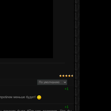
+1
к проблем меньше будет!
+1
ы локации были бОльших размеров. Что бы