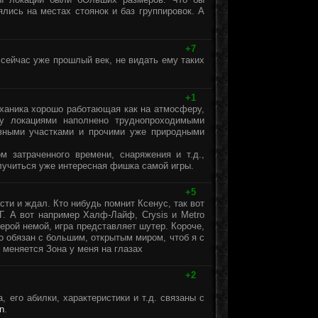
лись на местах стоянок и баз группировок. А
+7
сейчас уже прошлый век, не видать ему таких
+1
еханика хорошо работающая как на атмосферу,
ду локациями наполнено труднопроходимыми
ивными участками и прочими уже природными
м затраченного времени, снаряжения и т.д.,
лучиться уже интересная фишка самой игры.
+5
сти и ждал. Кто нибудь помнит Ксенус, так вот
. А вот например Халф-Лайф, Crysis и Metro
герой немой, игра представляет шутер. Короче,
о обязан с большим, открытым миром, чтоб я с
 меняется Зона у меня на глазах
+2
, его абилки, характеристики и т.д. связаны с
n
.