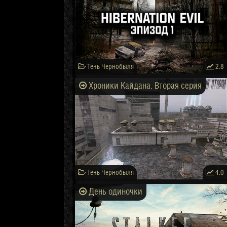
Тень Чернобыля
2.8
Хроники Кайдана. Вторая серия
Тень Чернобыля
4.0
День одиночки