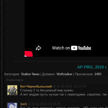
AP PRO, 2019 г.
Категория:
Stalker News
| Добавил:
Wolfstalker
| Просмотров:
2485
Коментарии
Кот-Чернобыльский
25.06.2019, 02:17 #
6
Сталкер 2 то бесшовный мир нужен.
А вот модам пусть лучше так с переходами, серьёзно, та
1nr1
24.06.2019, 00:35 #
5
Как по мне переходы можно оставить, НО надо что б