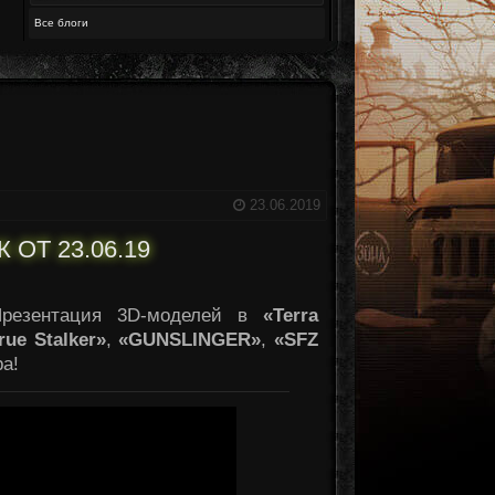
Все блоги
23.06.2019
ОТ 23.06.19
Презентация 3D-моделей в
«Terra
rue Stalker»
,
«GUNSLINGER»
,
«SFZ
а!