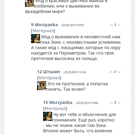
Мод о красивых цветных майках в
изобилии, или о выживании во
враждебном мире?
9
Morzyanka
3
(25.05.2019 13:07)
[
Материал
]
Мод о выживании в неизвестной нам
пока Зоне, с неизвестными условиями.
А также мод с локациями, которые по лору
находятся за Периметром. Так что твоя
претензия высосана из пальца.
12
Штымп
0
(25.05.2019 13:14)
[
Материал
]
Это не претензия, а попытка
понять. Так яснее?
15
Morzyanka
3
(25.05.2019 13:56)
[
Материал
]
Ну вот тебе и объяснение для
понимания. Ещё раз, коротко:
- мы не знаем, какая там Зона.
Вполне может быть, что влияние