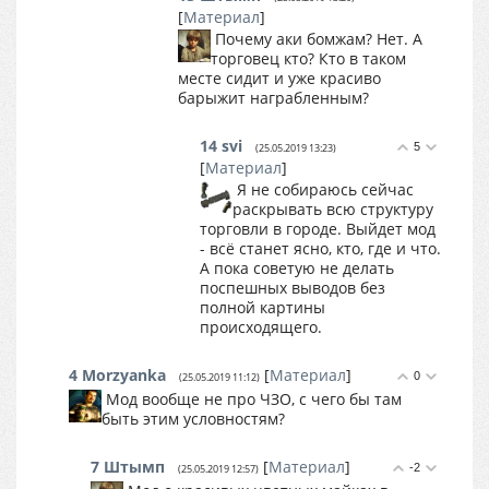
[
Материал
]
Почему аки бомжам? Нет. А
торговец кто? Кто в таком
месте сидит и уже красиво
барыжит награбленным?
14
svi
5
(25.05.2019 13:23)
[
Материал
]
Я не собираюсь сейчас
раскрывать всю структуру
торговли в городе. Выйдет мод
- всё станет ясно, кто, где и что.
А пока советую не делать
поспешных выводов без
полной картины
происходящего.
4
Morzyanka
[
Материал
]
0
(25.05.2019 11:12)
Мод вообще не про ЧЗО, с чего бы там
быть этим условностям?
7
Штымп
[
Материал
]
-2
(25.05.2019 12:57)