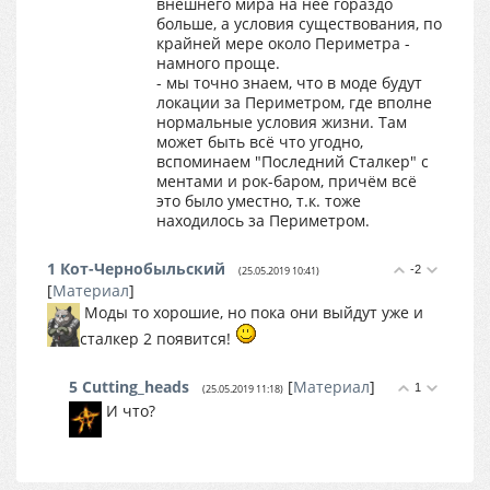
внешнего мира на неё гораздо
больше, а условия существования, по
крайней мере около Периметра -
намного проще.
- мы точно знаем, что в моде будут
локации за Периметром, где вполне
нормальные условия жизни. Там
может быть всё что угодно,
вспоминаем "Последний Сталкер" с
ментами и рок-баром, причём всё
это было уместно, т.к. тоже
находилось за Периметром.
1
Кот-Чернобыльский
-2
(25.05.2019 10:41)
[
Материал
]
Моды то хорошие, но пока они выйдут уже и
сталкер 2 появится!
5
Cutting_heads
[
Материал
]
1
(25.05.2019 11:18)
И что?