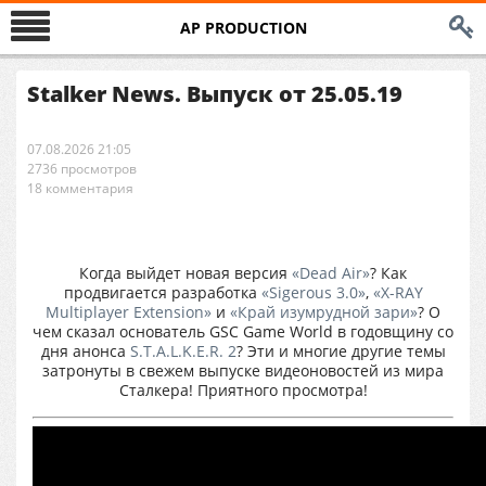
AP PRODUCTION
Stalker News. Выпуск от 25.05.19
07.08.2026 21:05
2736 просмотров
18 комментария
Когда выйдет новая версия
«Dead Air»
? Как
продвигается разработка
«Sigerous 3.0»
,
«X-RAY
Multiplayer Extension»
и
«Край изумрудной зари»
? О
чем сказал основатель GSC Game World в годовщину со
дня анонса
S.T.A.L.K.E.R. 2
? Эти и многие другие темы
затронуты в свежем выпуске видеоновостей из мира
Сталкера! Приятного просмотра!