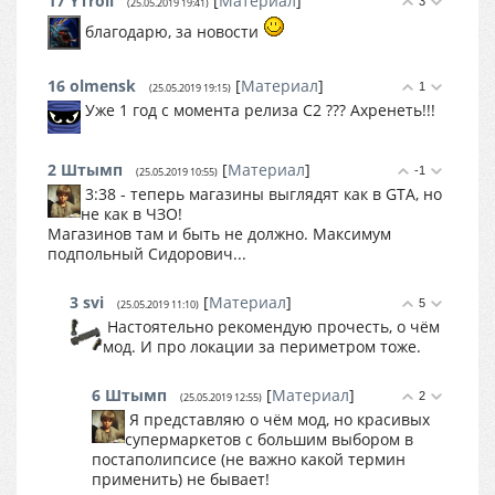
17
YTroll
[
Материал
]
3
(25.05.2019 19:41)
благодарю, за новости
16
olmensk
[
Материал
]
1
(25.05.2019 19:15)
Уже 1 год с момента релиза С2 ??? Ахренеть!!!
2
Штымп
[
Материал
]
-1
(25.05.2019 10:55)
3:38 - теперь магазины выглядят как в GTA, но
не как в ЧЗО!
Магазинов там и быть не должно. Максимум
подпольный Сидорович...
3
svi
[
Материал
]
5
(25.05.2019 11:10)
Настоятельно рекомендую прочесть, о чём
мод. И про локации за периметром тоже.
6
Штымп
[
Материал
]
2
(25.05.2019 12:55)
Я представляю о чём мод, но красивых
супермаркетов с большим выбором в
постаполипсисе (не важно какой термин
применить) не бывает!