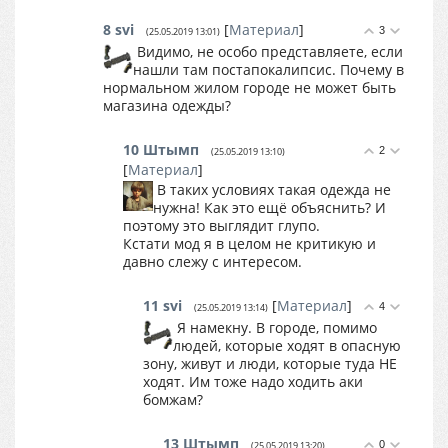
8
svi
[
Материал
]
3
(25.05.2019 13:01)
Видимо, не особо представляете, если
нашли там постапокалипсис. Почему в
нормальном жилом городе не может быть
магазина одежды?
10
Штымп
2
(25.05.2019 13:10)
[
Материал
]
В таких условиях такая одежда не
нужна! Как это ещё объяснить? И
поэтому это выглядит глупо.
Кстати мод я в целом не критикую и
давно слежу с интересом.
11
svi
[
Материал
]
4
(25.05.2019 13:14)
Я намекну. В городе, помимо
людей, которые ходят в опасную
зону, живут и люди, которые туда НЕ
ходят. Им тоже надо ходить аки
бомжам?
13
Штымп
0
(25.05.2019 13:20)