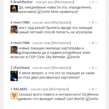
5
Brainfucker
[
Материал
]
1
(15.01.2011 20:51)
Да, ежедневные новости это, определенно,
креативно!
Мне нравиться!
4
merc1986
[
Материал
]
0
(15.01.2011 20:37)
мост над рекой Припять-вроде эта локация
самый леггкий способ попасть на агропром
3
merc1986
[
Материал
]
0
(15.01.2011 20:30)
новые локации (жилище картографа и
др)пораовали.да и надеюсьподобные локи
включат в COP Clear Sky Remake.
2
[Partisan]
[
Материал
]
0
(15.01.2011 20:27)
У меня вопрос: а что это за локация за такая
на этих двух рисованных картинках?
1
RALMAS
[
Материал
]
0
(15.01.2011 20:25)
Сколько всего нового и интересного! Особенно
удивило что выходит новый Lost World!