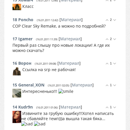
2
(16.01.2011 12:46)
Класс
18
Poncho
[
Материал
]
2
(16.01.2011 12:42)
COP Clear Sky Remake, а можно по подробней?
17
Igamer
[
Материал
]
2
(16.01.2011 11:39)
Первый раз слышу про новые локации! А где их
можно скачать?
16
Ворон
[
Материал
]
1
(16.01.2011 09:08)
Ссылка на srp не рабочая!
15
General_XON
[
Материал
]
1
(16.01.2011 02:05)
Интересненько!!!
14
Kudr9n
[
Материал
]
1
(16.01.2011 01:06)
Извините за грубую ошибку!!!Хотел написать
не сбавляйте темп)))а вышла такая бяка...