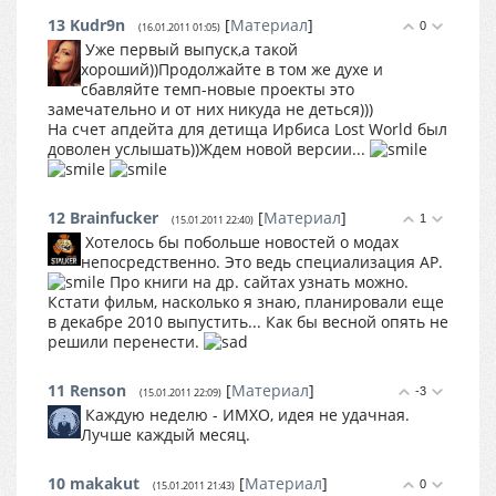
13
Kudr9n
[
Материал
]
0
(16.01.2011 01:05)
Уже первый выпуск,а такой
хороший))Продолжайте в том же духе и
сбавляйте темп-новые проекты это
замечательно и от них никуда не деться)))
На счет апдейта для детища Ирбиса Lost World был
доволен услышать))Ждем новой версии...
12
Brainfucker
[
Материал
]
1
(15.01.2011 22:40)
Хотелось бы побольше новостей о модах
непосредственно. Это ведь специализация AР.
Про книги на др. сайтах узнать можно.
Кстати фильм, насколько я знаю, планировали еще
в декабре 2010 выпустить... Как бы весной опять не
решили перенести.
11
Renson
[
Материал
]
-3
(15.01.2011 22:09)
Каждую неделю - ИМХО, идея не удачная.
Лучше каждый месяц.
10
makakut
[
Материал
]
0
(15.01.2011 21:43)