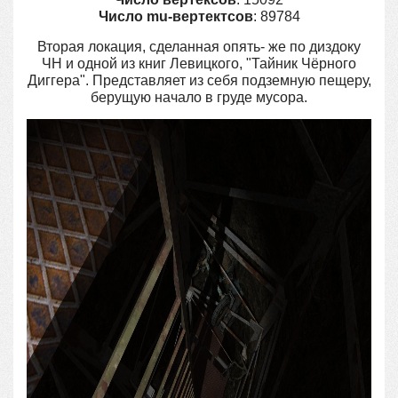
Число mu-вертектсов
: 89784
Вторая локация, сделанная опять- же по диздоку
ЧН и одной из книг Левицкого, "Тайник Чёрного
Диггера". Представляет из себя подземную пещеру,
берущую начало в груде мусора.