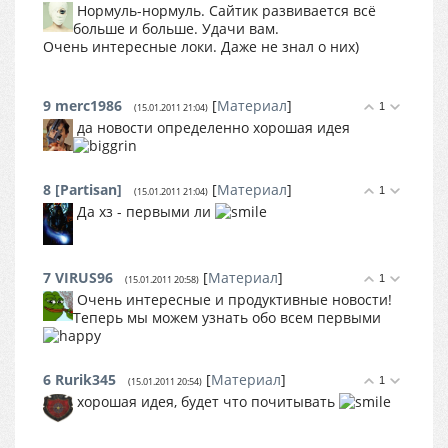
Нормуль-нормуль. Сайтик развивается всё
больше и больше. Удачи вам.
Очень интересные локи. Даже не знал о них)
9
merc1986
[
Материал
]
1
(15.01.2011 21:04)
да новости определенно хорошая идея
8
[Partisan]
[
Материал
]
1
(15.01.2011 21:04)
Да хз - первыми ли
7
VIRUS96
[
Материал
]
1
(15.01.2011 20:58)
Очень интересные и продуктивные новости!
Теперь мы можем узнать обо всем первыми
6
Rurik345
[
Материал
]
1
(15.01.2011 20:54)
хорошая идея, будет что почитывать