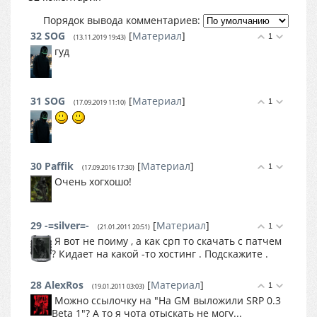
Порядок вывода комментариев:
32
SOG
[
Материал
]
1
(13.11.2019 19:43)
гуд
31
SOG
[
Материал
]
1
(17.09.2019 11:10)
30
Paffik
[
Материал
]
1
(17.09.2016 17:30)
Очень хогхошо!
29
-=silver=-
[
Материал
]
1
(21.01.2011 20:51)
Я вот не поиму , а как срп то скачать с патчем
? Кидает на какой -то хостинг . Подскажите .
28
AlexRos
[
Материал
]
1
(19.01.2011 03:03)
Можно ссылочку на "На GM выложили SRP 0.3
Beta 1"? А то я чота отыскать не могу...