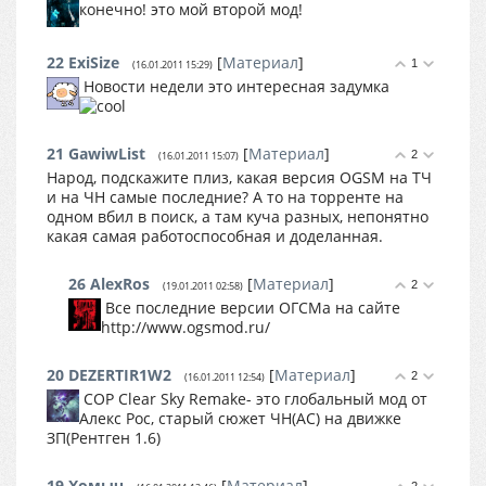
конечно! это мой второй мод!
22
ExiSize
[
Материал
]
1
(16.01.2011 15:29)
Новости недели это интересная задумка
21
GawiwList
[
Материал
]
2
(16.01.2011 15:07)
Народ, подскажите плиз, какая версия OGSM на ТЧ
и на ЧН самые последние? А то на торренте на
одном вбил в поиск, а там куча разных, непонятно
какая самая работоспособная и доделанная.
26
AlexRos
[
Материал
]
2
(19.01.2011 02:58)
Все последние версии ОГСМа на сайте
http://www.ogsmod.ru/
20
DEZERTIR1W2
[
Материал
]
2
(16.01.2011 12:54)
COP Clear Sky Remake- это глобальный мод от
Алекс Рос, старый сюжет ЧН(АС) на движке
ЗП(Рентген 1.6)
19
Хомыч
[
Материал
]