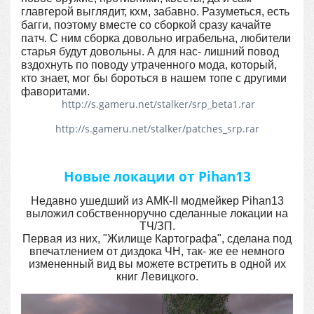
главгерой выглядит, кхм, забавно. Разуметься, есть
багги, поэтому вместе со сборкой сразу качайте
патч. С ним сборка довольно играбельна, любители
старья будут довольны. А для нас- лишний повод
вздохнуть по поводу утраченного мода, который,
кто знает, мог бы бороться в нашем топе с другими
фаворитами.
http://s.gameru.net/stalker/srp_beta1.rar
http://s.gameru.net/stalker/patches_srp.rar
Новые локации от Pihan13
Недавно ушедший из АМК-II модмейкер Pihan13
выложил собственноручно сделанные локации на
ТЧ/ЗП.
Первая из них, "Жилище Картографа", сделана под
впечатлением от диздока ЧН, так- же ее немного
измененный вид вы можете встретить в одной их
книг Левицкого.