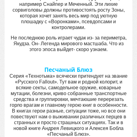
например Снайпер и Меченный. Эти лихие
сорвиголовы должны противостоять росту Зоны,
которая хочет занять весь мир под уютную
плошадку с «Воронками», псевдопсами и
контролерами.
Не последнюю роль играет чудак из- за периметра,
Якудза. Он- Легенда мирового мастшаба. Что из
этого эпоса выйдет- скоро узнаем.
Песчаный Блюз
Серия «Технотьма» всячески притендует на звание
«Русского Fallout». Тут вам и родной колорит, и
всякие секты, самодельное оружие, коварные
мутации, болезни, криво собранные транспортные
средства и группировки, мечтаюшие перерезать
горло врагам и главному герою книг в особенности.
В книгах герои разные, ситуации тоже, но все они
повествуют нам о выживании различных перцев в
странных и просто страшных ситуациях. Так и в
новой книге Андрея Левицкого и Алексея Бобла
«Песчаный Блюз».