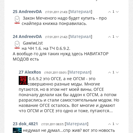
25
AndreevDA
[
Материал
]
1
(17.01.2011 21:43)
Закон Меченого надо будет купить - про
снайпера книжка понравилась.
24
AndreevDA
[
Материал
]
1
(17.01.2011 21:42)
GawiwList
на ЧН 1.6. на ТЧ 0.6.9.2.
А вообще-то для таких нужд здесь НАВИГАТОР
МОДОВ есть
27
AlexRos
[
Материал
]
1
(19.01.2011 03:01)
0.6.9.2 это ОГСЕ, а не ОГСМ - это
совершенно разные моды. Многие
путаются, но в этом нет моей вины, ОГСЕ
поначалу делали как бы аддон к ОГСМ, а потом
разраслись и стали самостоятельным модом. Но
название ОГСЕ осталось. Вот многие и думают
что ОГСМ и ОГСЕ это одно и тоже, путаются...
23
dok_4821
[
Материал
]
1
(17.01.2011 08:57)
недумал не думал...спр жив? вот это новость