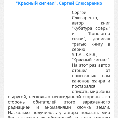
"Красный сигнал", Сергей Слюсаренко
Сергей
Слюсаренко,
автор книг
"Кубатура сферы"
и "Константа
связи", дописал
третью книгу в
серию
S.T.A.L.K.E.R.,
"Красный сигнал".
На этот раз автор
отошел от
привычных нам
канонов жанра и
постарался
описать мир Зоны
с другой, несколько неожиданной стороны - со
стороны обитателей этого зараженного
радиацией и аномалиями клочка земли.
Насколько получилось у автора показать мир
Зоны глазами ее обитателей, мы все сможем