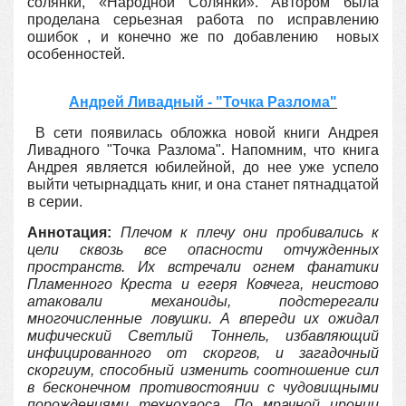
солянки, «Народной Солянки». Автором была
проделана серьезная работа по исправлению
ошибок , и конечно же по добавлению новых
особенностей.
Андрей Ливадный - "Точка Разлома"
В сети появилась обложка новой книги Андрея
Ливадного "Точка Разлома". Напомним, что книга
Андрея является юбилейной, до нее уже успело
выйти четырнадцать книг, и она станет пятнадцатой
в серии.
Аннотация:
Плечом к плечу они пробивались к
цели сквозь все опасности отчужденных
пространств. Их встречали огнем фанатики
Пламенного Креста и егеря Ковчега, неистово
атаковали механоиды, подстерегали
многочисленные ловушки. А впереди их ожидал
мифический Светлый Тоннель, избавляющий
инфицированного от скоргов, и загадочный
скоргиум, способный изменить соотношение сил
в бесконечном противостоянии с чудовищными
порождениями технохаоса. По мрачной иронии