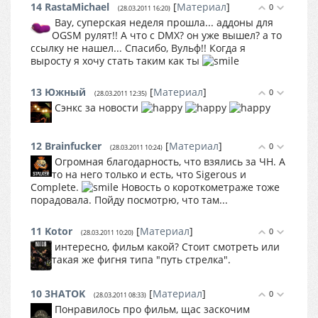
14
RastaMichael
[
Материал
]
0
(28.03.2011 16:20)
Вау, суперская неделя прошла... аддоны для
OGSM рулят!! А что с DMX? он уже вышел? а то
ссылку не нашел... Спасибо, Вульф!! Когда я
выросту я хочу стать таким как ты
13
Южный
[
Материал
]
0
(28.03.2011 12:35)
Сэнкс за новости
12
Brainfucker
[
Материал
]
0
(28.03.2011 10:24)
Огромная благодарность, что взялись за ЧН. А
то на него только и есть, что Sigerous и
Complete.
Новость о короткометраже тоже
порадовала. Пойду посмотрю, что там...
11
Kotor
[
Материал
]
0
(28.03.2011 10:20)
интересно, фильм какой? Стоит смотреть или
такая же фигня типа "путь стрелка".
10
3HATOK
[
Материал
]
0
(28.03.2011 08:33)
Понравилось про фильм, щас заскочим