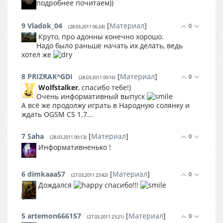
подробнее почитаем))
9
Vladok_04
[
Материал
]
0
(28.03.2011 06:24)
Круто, про адонны конечно хорошо.
Надо было раньше начать их делать, ведь
хотел же
8
PRIZRAK^GDI
[
Материал
]
0
(28.03.2011 00:16)
Wolfstalker
, спасибо тебе!)
Очень информативный выпуск
А всё же продолжу играть в Народную солянку и
ждать OGSM CS 1.7...
7
Saha
[
Материал
]
0
(28.03.2011 00:13)
Информативненько !
6
dimkaaa57
[
Материал
]
0
(27.03.2011 23:42)
Дождался
спасибо!!!
5
artemon666157
[
Материал
]
0
(27.03.2011 23:21)