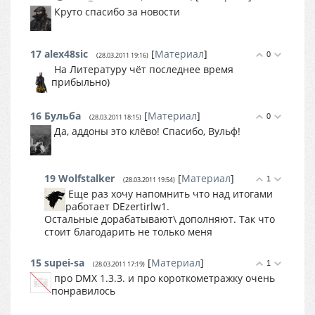
Круто спасибо за новости
17
alex48sic
[
Материал
]
0
(28.03.2011 19:16)
На Литературу чёт последнее время
прибыльно)
16
Бульба
[
Материал
]
0
(28.03.2011 18:15)
Да, аддоны это клёво! Спасибо, Вульф!
19
Wolfstalker
[
Материал
]
1
(28.03.2011 19:54)
Еще раз хочу напомнить что над итогами
работает DEzertirlw1.
Остальные дорабатывают\ дополняют. Так что
стоит благодарить не только меня
15
supei-sa
[
Материал
]
1
(28.03.2011 17:19)
про DMX 1.3.3. и про короткометражку очень
понравилось