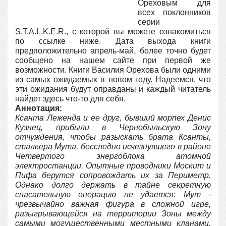
Ореховым для
всех поклонников
серии
S.T.A.L.K.E.R., с которой вы можете ознакомиться
по ссылке ниже. Дата выхода книги
предположительно апрель-май, более точно будет
сообщено на нашем сайте при первой же
возможности. Книги Василия Орехова были одними
из самых ожидаемых в новом году. Надеемся, что
эти ожидания будут оправданы и каждый читатель
найдет здесь что-то для себя.
Аннотация:
Ксанта Леженда и ее друг, бывший морпех Денис
Кузнец, прибыли в Чернобыльскую Зону
отчуждения, чтобы разыскать брата Ксанты,
сталкера Мута, бесследно исчезнувшего в районе
Четвертого энергоблока атомной
электростанции. Опытные проводники Москит и
Пифа берутся сопровождать их за Периметр.
Однако долго держать в тайне секретную
спасательную операцию не удается: Мут -
чрезвычайно важная фигура в сложной игре,
разыгрывающейся на территории Зоны между
самыми могущественными местными кланами,