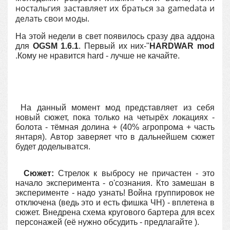
ностальгия заставляет их браться за gamedata и
делать свои моды.
На этой недели в свет появилось сразу два аддона
для
OGSM 1.6.1
. Первый их них-"
HARDWAR mod
.Кому не нравится hard - лучше не качайте.
На данный момент мод представляет из себя
новый сюжет, пока только на четырёх локациях -
болота - тёмная долина + (40% агропрома + часть
янтаря). Автор заверяет что в дальнейшем сюжет
будет доделыватся.
Сюжет:
Стрелок к выбросу не причастен - это
начало эксперимента - о'сознания. Кто замешан в
эксперименте - надо узнать! Война группировок не
отключена (ведь это и есть фишка ЧН) - вплетена в
сюжет. Внедрена схема кругового бартера для всех
персонажей (её нужно обсудить - предлагайте ).