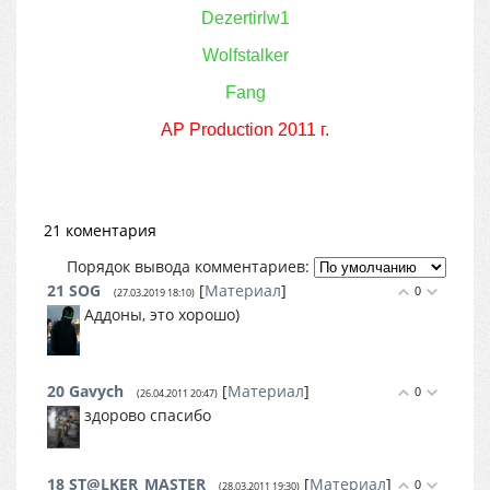
Dezertirlw1
Wolfstalker
Fang
AP Production 2011 г.
21 коментария
Порядок вывода комментариев:
21
SOG
[
Материал
]
0
(27.03.2019 18:10)
Аддоны, это хорошо)
20
Gavych
[
Материал
]
0
(26.04.2011 20:47)
здорово спасибо
18
ST@LKER_MASTER
[
Материал
]
0
(28.03.2011 19:30)