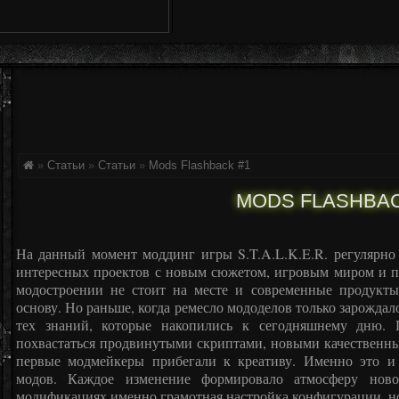
»
Статьи
»
Статьи
»
Mods Flashback #1
MODS FLASHBAC
На данный момент моддинг игры S.T.A.L.K.E.R. регулярно
интересных проектов с новым сюжетом, игровым миром и п
модостроении не стоит на месте и современные продукт
основу. Но раньше, когда ремесло мододелов только зарождал
тех знаний, которые накопились к сегодняшнему дню.
похвастаться продвинутыми скриптами, новыми качественны
первые модмейкеры прибегали к креативу. Именно это и 
модов. Каждое изменение формировало атмосферу нов
модификациях именно грамотная настройка конфигурации, но