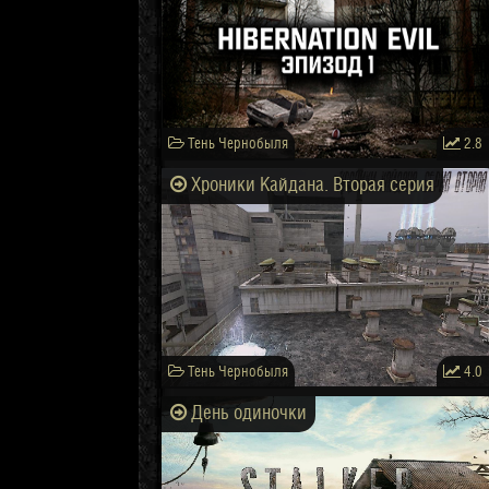
Тень Чернобыля
2.8
Хроники Кайдана. Вторая серия
Тень Чернобыля
4.0
День одиночки