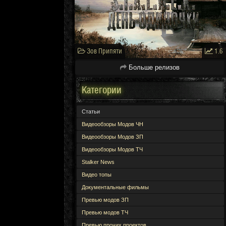
Зов Припяти
1.6
Больше релизов
Категории
Статьи
Видеообзоры Модов ЧН
Видеообзоры Модов ЗП
Видеообзоры Модов ТЧ
Stalker News
Видео топы
Документальные фильмы
Превью модов ЗП
Превью модов ТЧ
Превью прочих проектов