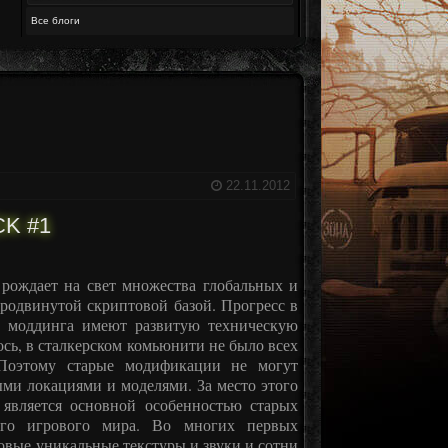
Все блоги
22.11.2012
K #1
 рождает на свет множества глобальных и
родвинутой скриптовой базой. Прогресс в
ы моддинга имеют развитую техническую
ось, в сталкерском комьюнити не было всех
 Поэтому старые модификации не могут
ми локациями и моделями. За место этого
является основной особенностью старых
ого игрового мира. Во многих первых
вые уникальные текстуры и звуки и сотни