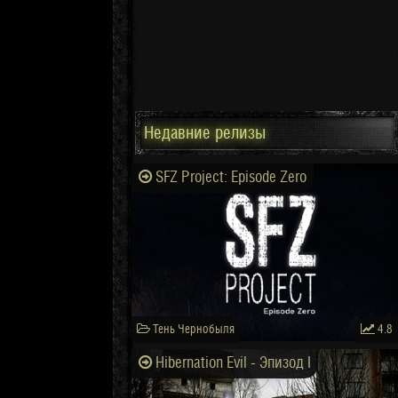
Недавние релизы
SFZ Project: Episode Zero
Тень Чернобыля
4.8
Hibernation Evil - Эпизод I