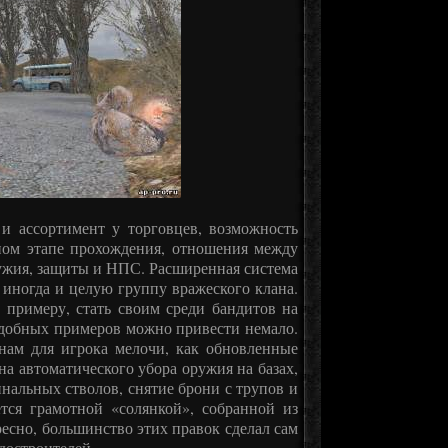
и ассортимент у торговцев, возможность
ном этапе прохождения, отношения между
ужия, защиты и НПС. Расширенная система
 иногда и целую группу вражеского клана.
 примеру, стать своим среди бандитов на
одобных примеров можно привести немало.
нам для игрока мелочи, как обновленные
а автоматического убора оружия на базах,
нальных стволов, снятие брони с трупов и
ется грамотной «солянкой», собранной из
есно, большинство этих правок сделал сам
одостроителей.