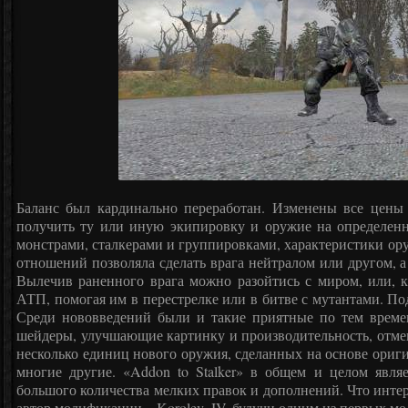
Баланс был кардинально переработан. Изменены все цены 
получить ту или иную экипировку и оружие на определен
монстрами, сталкерами и группировками, характеристики ор
отношений позволяла сделать врага нейтралом или другом, а
Вылечив раненного врага можно разойтись с миром, или, к
АТП, помогая им в перестрелке или в битве с мутантами. П
Среди нововведений были и такие приятные по тем време
шейдеры, улучшающие картинку и производительность, отмен
несколько единиц нового оружия, сделанных на основе ориги
многие другие. «Addon to Stalker» в общем и целом явля
большого количества мелких правок и дополнений. Что интер
автор модификации – Korolev_IV, будучи одним из первых м