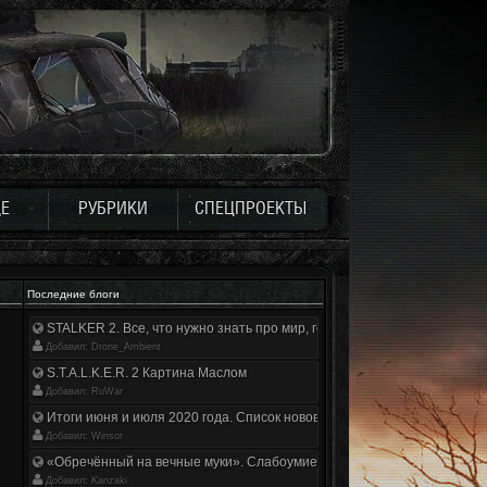
Е
РУБРИКИ
СПЕЦПРОЕКТЫ
Последние блоги
STALKER 2. Все, что нужно знать про мир, геймплей и сюжет | Разбор
Добавил: Drone_Ambient
S.T.A.L.K.E.R. 2 Картина Маслом
Добавил: RuWar
Итоги июня и июля 2020 года. Список нововведений
Добавил: Winsor
«Обречённый на вечные муки». Слабоумие и отвага
Добавил: Kanzaki