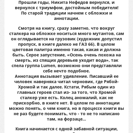
Прошли годы, Никита Нефедов вернулся, и
вернулся с триумфом, достойным победителя!
По старой традиции начнем с обложки и
аннотации.
Смотря на книгу, сразу заметно, что вокруг
сталкера на обложке носиться много мутантов, сам
он оглядывается на грузовик (художник допустил
пропуск, в книге далеко не ГАЗ 66). В целом
цветовая палитра именно такая, какая и должна
быть. Серое запустение, «Осень очень похожа на
смерть, из спящих деревьев уходит вода», так
спела группа Lumen, возможно они представляли
себе нечто подобное.
Аннотация вызывает удивление. Писавший ее
человек наверняка читал черновик, где Рябой-
Хромой и так далее. Кстати, Рябым один из
главных героев стал из- за того, что Хромой
сталкер уже есть. Колец аномалий, как не
прискорбно, в книге нет. В целом по аннотации
можно понять, о чем книга, но в процессе книги вы
не раз будете понимать, что - то не то написано
там, на форзаце…
Книга начинается с одной забавной ситуации,