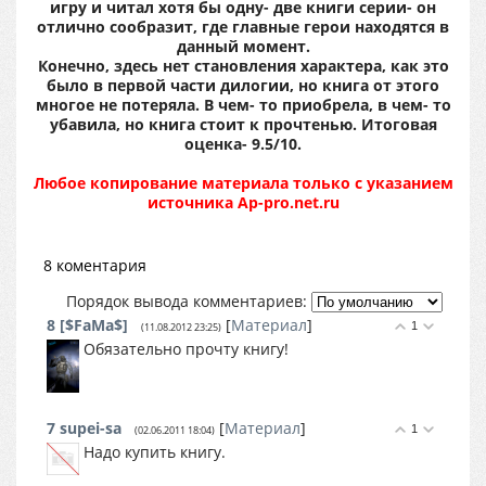
игру и читал хотя бы одну- две книги серии- он
отлично сообразит, где главные герои находятся в
данный момент.
Конечно, здесь нет становления характера, как это
было в первой части дилогии, но книга от этого
многое не потеряла. В чем- то приобрела, в чем- то
убавила, но книга стоит к прочтенью. Итоговая
оценка- 9.5/10.
Любое копирование материала только с указанием
источника Ap-pro.net.ru
8 коментария
Порядок вывода комментариев:
8
[$FaMa$]
[
Материал
]
1
(11.08.2012 23:25)
Обязательно прочту книгу!
7
supei-sa
[
Материал
]
1
(02.06.2011 18:04)
Надо купить книгу.