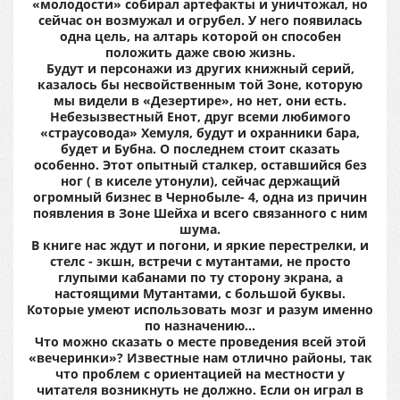
«молодости» собирал артефакты и уничтожал, но
сейчас он возмужал и огрубел. У него появилась
одна цель, на алтарь которой он способен
положить даже свою жизнь.
Будут и персонажи из других книжный серий,
казалось бы несвойственным той Зоне, которую
мы видели в «Дезертире», но нет, они есть.
Небезызвестный Енот, друг всеми любимого
«страусовода» Хемуля, будут и охранники бара,
будет и Бубна. О последнем стоит сказать
особенно. Этот опытный сталкер, оставшийся без
ног ( в киселе утонули), сейчас держащий
огромный бизнес в Чернобыле- 4, одна из причин
появления в Зоне Шейха и всего связанного с ним
шума.
В книге нас ждут и погони, и яркие перестрелки, и
стелс - экшн, встречи с мутантами, не просто
глупыми кабанами по ту сторону экрана, а
настоящими Мутантами, с большой буквы.
Которые умеют использовать мозг и разум именно
по назначению…
Что можно сказать о месте проведения всей этой
«вечеринки»? Известные нам отлично районы, так
что проблем с ориентацией на местности у
читателя возникнуть не должно. Если он играл в