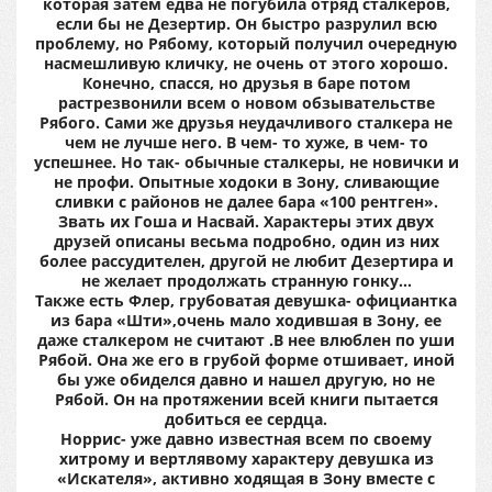
которая затем едва не погубила отряд сталкеров,
если бы не Дезертир. Он быстро разрулил всю
проблему, но Рябому, который получил очередную
насмешливую кличку, не очень от этого хорошо.
Конечно, спасся, но друзья в баре потом
растрезвонили всем о новом обзывательстве
Рябого. Сами же друзья неудачливого сталкера не
чем не лучше него. В чем- то хуже, в чем- то
успешнее. Но так- обычные сталкеры, не новички и
не профи. Опытные ходоки в Зону, сливающие
сливки с районов не далее бара «100 рентген».
Звать их Гоша и Насвай. Характеры этих двух
друзей описаны весьма подробно, один из них
более рассудителен, другой не любит Дезертира и
не желает продолжать странную гонку…
Также есть Флер, грубоватая девушка- официантка
из бара «Шти»,очень мало ходившая в Зону, ее
даже сталкером не считают .В нее влюблен по уши
Рябой. Она же его в грубой форме отшивает, иной
бы уже обиделся давно и нашел другую, но не
Рябой. Он на протяжении всей книги пытается
добиться ее сердца.
Норрис- уже давно известная всем по своему
хитрому и вертлявому характеру девушка из
«Искателя», активно ходящая в Зону вместе с