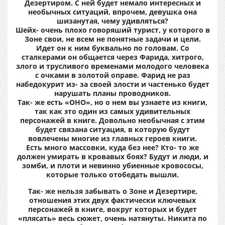
Дезертиром. С ней будет немало интересных и
необычных ситуаций, впрочем, девушка она
шизанутая, чему удивляться?
Шейх- очень плохо говоряший турист, у которого в
Зоне свои, не всем не понятные задачи и цели.
Идет он к ним буквально по головам. Со
сталкерами он общается через Фарида, хитрого,
злого и трусливого временами молодого человека
с очками в золотой оправе. Фарид не раз
набедокурит из- за своей злости и частенько будет
нарушать планы проводников.
Так- же есть «ОНО», но о нем вы узнаете из книги,
так как это один из самых удивительных
персонажей в книге. Довольно необычная с этим
будет связана ситуация, в которую будут
вовлечены многие из главных героев книги.
Есть много массовки, куда без нее? Кто- то же
должен умирать в кровавых боях? Будут и люди, и
зомби, и плоти и невинно убиенные кровососы,
которые только отобедать вышли.
Так- же нельзя забывать о Зоне и Дезертире,
отношения этих двух фактически ключевых
персонажей в книге, вокруг которых и будет
«плясать» весь сюжет, очень натянуты. Никита по