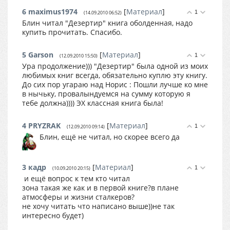
6
maximus1974
[
Материал
]
1
(14.09.2010 06:52)
Блин читал "Дезертир" книга оболденная, надо
купить прочитать. Спасибо.
5
Garson
[
Материал
]
1
(12.09.2010 15:50)
Ура продолжение))) "Дезертир" была одной из моих
любимых книг всегда, обязательно куплю эту книгу.
До сих пор угараю над Норис : Пошли лучше ко мне
в нычьку, провалындуемся на сумму которую я
тебе должна)))) ЭХ классная книга была!
4
PRYZRAK
[
Материал
]
1
(12.09.2010 09:14)
Блин, ещё не читал, но скорее всего да
3
кадр
[
Материал
]
1
(10.09.2010 20:15)
и ещё вопрос к тем кто читал
зона такая же как и в первой книге?в плане
атмосферы и жизни сталкеров?
не хочу читать что написано выше))не так
интересно будет)