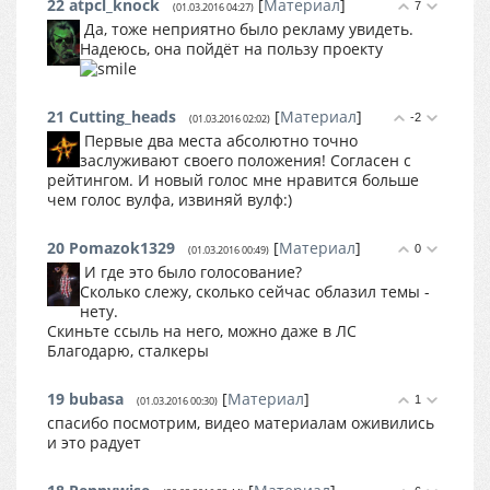
22
atpcl_knock
[
Материал
]
7
(01.03.2016 04:27)
Да, тоже неприятно было рекламу увидеть.
Надеюсь, она пойдёт на пользу проекту
21
Cutting_heads
[
Материал
]
-2
(01.03.2016 02:02)
Первые два места абсолютно точно
заслуживают своего положения! Согласен с
рейтингом. И новый голос мне нравится больше
чем голос вулфа, извиняй вулф:)
20
Pomazok1329
[
Материал
]
0
(01.03.2016 00:49)
И где это было голосование?
Сколько слежу, сколько сейчас облазил темы -
нету.
Скиньте ссыль на него, можно даже в ЛС
Благодарю, сталкеры
19
bubasa
[
Материал
]
1
(01.03.2016 00:30)
спасибо посмотрим, видео материалам оживились
и это радует