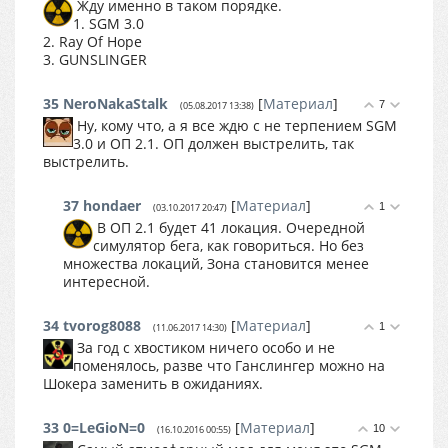
Жду именно в таком порядке.
1. SGM 3.0
2. Ray Of Hope
3. GUNSLINGER
35
NeroNakaStalk
[
Материал
]
7
(05.08.2017 13:38)
Ну, кому что, а я все ждю с не терпением SGM
3.0 и ОП 2.1. ОП должен выстрелить, так
выстрелить.
37
hondaer
[
Материал
]
1
(03.10.2017 20:47)
В ОП 2.1 будет 41 локация. Очередной
симулятор бега, как говориться. Но без
множества локаций, Зона становится менее
интересной.
34
tvorog8088
[
Материал
]
1
(11.06.2017 14:30)
За год с хвостиком ничего особо и не
поменялось, разве что Ганслингер можно на
Шокера заменить в ожиданиях.
33
0=LeGioN=0
[
Материал
]
10
(16.10.2016 00:55)