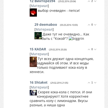
12
Винторез94
2
(29.02.2016 20:04)
[
Материал
]
выбор очевиден - пепси!
29
deemaboo
0
(05.03.2016 10:05)
[
Материал
]
Даже тут не очевидно... Как
быть с "Кокой"?
15
KADAR
0
(29.02.2016 20:26)
[
Материал
]
Тут всех держит одна концепция,
задумайся об этом. И все моды
только подливают кока-колу в
хеннеси.
16
Shtaket
1
(29.02.2016 21:05)
[
Материал
]
Скорее кока-кола с пепси. И они
конкурируют! Хотя корректнее
сравнить колу с лимонадом. Вкусы
разные, а ниша одна