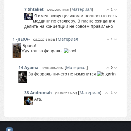
7
Shtaket
[
Материал
]
1
(29.02.2016 18:18)
Я имел ввиду целиком и полностью весь
моддинг по сталкеру. В плане ожидания
делить на концепции не совсем правильно
1
-JIEXA-
[
Материал
]
1
(29.02.2016 16:38)
Браво!
Жду топ за февраль.
14
Ayama
[
Материал
]
0
(29.02.2016 20:26)
За февраль ничего не изменится
38
Andromah
[
Материал
]
-1
(18.10.2017 14:56)
Ага.