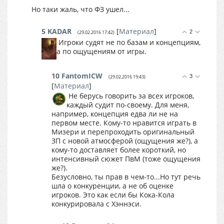
Но таки жаль, что ФЗ ушел...
5
KADAR
[
Материал
]
2
(29.02.2016 17:42)
Игроки судят не по базам и концепциям,
а по ощущениям от игры.
10
FantomICW
3
(29.02.2016 19:43)
[
Материал
]
Не берусь говорить за всех игроков,
каждый судит по-своему. Для меня,
например, концепция едва ли не на
первом месте. Кому-то нравится играть в
Мизери и перепроходить оригинальный
ЗП с новой атмосферой (ощущения же?), а
кому-то доставляет более короткий, но
интенсивный сюжет ПвМ (тоже ощущения
же?).
Безусловно, ты прав в чем-то...Но тут речь
шла о конкуренции, а не об оценке
игроков. Это как если бы Кока-Кола
конкурировала с Хэннэси.