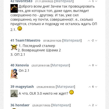
42
favorit583
[
Материал
]
1
(11.11.2018 09:22)
Доброго всем дня! Зачем так провоцировать
тех, для которых топ, даже один, выглядит
совершенно по - другому. И так, уже сил
совершенно, ну почти, совершенно(т. е., сколько
придётся, столько и подожду не осталось ждать ОП
2.1.
41
Team1Maestro
[
Материал
]
-2
(07.08.2018 19:20)
1. Последний сталкер
2. Возвращение Шрама 2
3. ОП 2.1
40
Xenovia
[
Материал
]
0
(25.07.2018 01:58)
Оп 2.1
39
mageytash
[
Материал
]
6
(29.06.2018 00:53)
А что, OLR 3.0 никто не ждет?
36
hondaer
[
Материал
]
2
(25.09.2017 09:55)