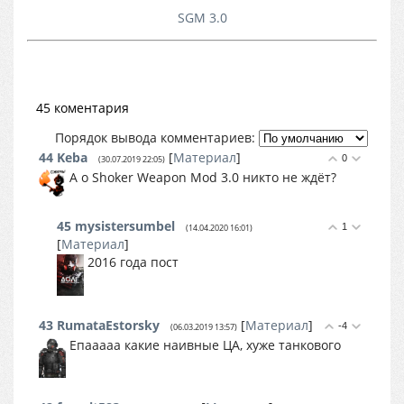
SGM 3.0
45 коментария
Порядок вывода комментариев:
44
Keba
[
Материал
]
0
(30.07.2019 22:05)
А о Shoker Weapon Mod 3.0 никто не ждёт?
45
mysistersumbel
1
(14.04.2020 16:01)
[
Материал
]
2016 года пост
43
RumataEstorsky
[
Материал
]
-4
(06.03.2019 13:57)
Епааааа какие наивные ЦА, хуже танкового