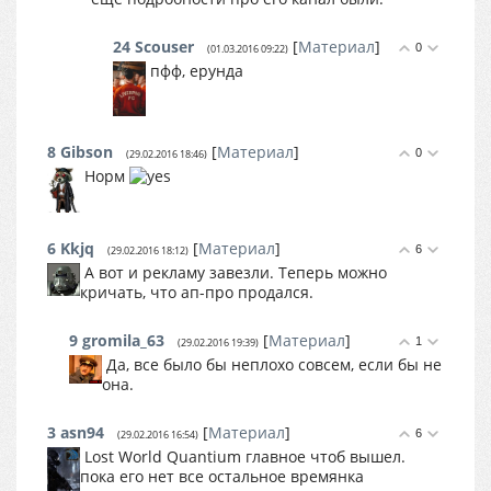
24
Scouser
[
Материал
]
0
(01.03.2016 09:22)
пфф, ерунда
8
Gibson
[
Материал
]
0
(29.02.2016 18:46)
Норм
6
Kkjq
[
Материал
]
6
(29.02.2016 18:12)
А вот и рекламу завезли. Теперь можно
кричать, что ап-про продался.
9
gromila_63
[
Материал
]
1
(29.02.2016 19:39)
Да, все было бы неплохо совсем, если бы не
она.
3
asn94
[
Материал
]
6
(29.02.2016 16:54)
Lost World Quantium главное чтоб вышел.
пока его нет все остальное времянка