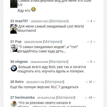
Cамый атмосферный мод для меня это SGM
3.0
Жду его
32
max797
[
Материал
]
4
(18.09.2016 15:01)
Для меня самый ожидаемый Lost World
Mournwind
31
Pop
[
Материал
]
1
(28.06.2016 02:30)
"5 самых ожидаемых модов", а "топ"
догадайтесь сами куда деть...
30
olegexe
[
Материал
]
6
(30.04.2016 03:59)
Больше всего жду RoH, уже так и хочется
пощупать его, изучить вдоль и поперек.
28
Reiro
[
Материал
]
12
(02.03.2016 11:14)
Ещё бы полную версию NLC 7 дождаться
27
hevimamba
[
Материал
]
-14
(01.03.2016 21:32)
Что за реклама своего канала в
обзоре....странно...совсем стыд потеряли.