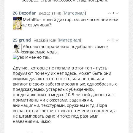
26
Dezodar
[
Материал
]
1
(01.03.2016 11:41)
MetalRus новый диктор, хм, он часом анимехи
не озвучивал?
25
grund
[
Материал
]
-3
(01.03.2016 10:49)
Абсолютно правильно подобраны самые
ожидаемые моды.
Именно так.
Другие , которые не попали в этот топ - пусть
подумают почему их нет здесь, может быть они
видимо делают что то не то, или не так..или
витают в своих забетонированных, однообразных,
предсказуемых, устарелых убеждениях,
представлениях о модах..10-5 летней давности..с
примитивными сюжетами, заданиями,
анимациями, текстурами, оружием и тд..Пора
вырастать и соответствовать течению времени, а
не штамповать одно и тоже под разными
названиями. имхо.