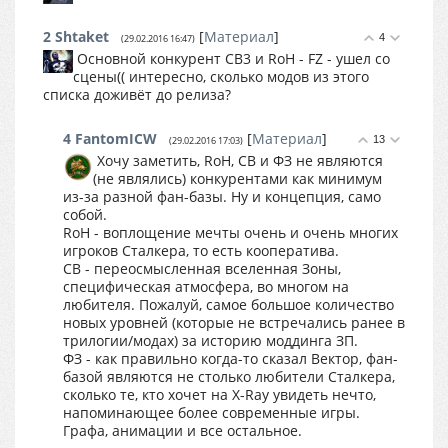
2
Shtaket
[
Материал
]
4
(29.02.2016 16:47)
Основной конкурент СВ3 и RoH - FZ - ушел со
сцены(( интересно, сколько модов из этого
списка доживёт до релиза?
4
FantomICW
[
Материал
]
13
(29.02.2016 17:03)
Хочу заметить, RoH, СВ и ФЗ не являются
(не являлись) конкурентами как минимум
из-за разной фан-базы. Ну и концепция, само
собой.
RoH - воплощение мечты очень и очень многих
игроков Сталкера, то есть кооператива.
СВ - переосмысленная вселенная Зоны,
специфическая атмосфера, во многом на
любителя. Пожалуй, самое большое количество
новых уровней (которые не встречались ранее в
трилогии/модах) за историю моддинга ЗП.
ФЗ - как правильно когда-то сказал Вектор, фан-
базой являются не столько любители Сталкера,
сколько те, кто хочет на X-Ray увидеть нечто,
напоминающее более современные игры.
Графа, анимации и все остальное.