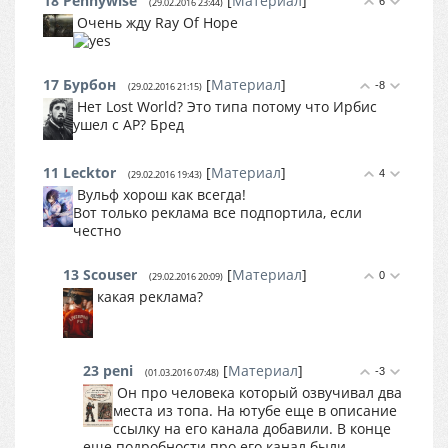
18
Pennywise
[
Материал
]
6
(29.02.2016 23:44)
Очень жду Ray Of Hope
17
Бурбон
[
Материал
]
-8
(29.02.2016 21:15)
Нет Lost World? Это типа потому что Ирбис
ушел с AP? Бред
11
Lecktor
[
Материал
]
4
(29.02.2016 19:43)
Вульф хорош как всегда!
Вот только реклама все подпортила, если
честно
13
Scouser
[
Материал
]
0
(29.02.2016 20:09)
какая реклама?
23
peni
[
Материал
]
-3
(01.03.2016 07:48)
Он про человека который озвучивал два
места из топа. На ютубе еще в описание
ссылку на его канала добавили. В конце
еще подробности про его канал были.