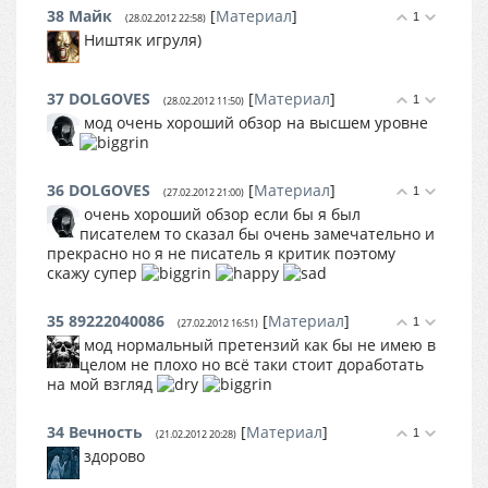
38
Майк
[
Материал
]
1
(28.02.2012 22:58)
Ништяк игруля)
37
DOLGOVES
[
Материал
]
1
(28.02.2012 11:50)
мод очень хороший обзор на высшем уровне
36
DOLGOVES
[
Материал
]
1
(27.02.2012 21:00)
очень хороший обзор если бы я был
писателем то сказал бы очень замечательно и
прекрасно но я не писатель я критик поэтому
скажу супер
35
89222040086
[
Материал
]
1
(27.02.2012 16:51)
мод нормальный претензий как бы не имею в
целом не плохо но всё таки стоит доработать
на мой взгляд
34
Вечность
[
Материал
]
1
(21.02.2012 20:28)
здорово