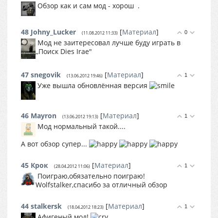
Обзор как и сам мод - хорош
.
48
Johny_Lucker
[
Материал
]
0
(11.08.2012 11:33)
Мод не заитересовал лучше буду играть в
,,Поиск Dies Irae"
47
snegovik
[
Материал
]
1
(13.06.2012 19:46)
Уже вышла обновлённая версия
46
Mayron
[
Материал
]
1
(13.06.2012 19:13)
Мод нормальный такой....
А вот обзор супер...
45
Крок
[
Материал
]
1
(28.04.2012 11:06)
Поиграю,обязательно поиграю!
Wolfstalker,спасибо за отличный обзор
44
stalkersk
[
Материал
]
1
(18.04.2012 18:23)
Афигеный мод!