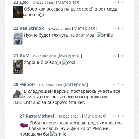
23
Дэк
[
Материал
]
1
(17.02.2012 18:18)
Обзор как всегдаа на высотеее)) а вот модд
хорошш)))
22
RealStrelok
[
Материал
]
1
(17.02.2012 18:15)
Нужно будет глянуть на этот мод.
21
GuM
[
Материал
]
1
(17.02.2012 18:11)
Хороший обзор)))
20
-Minor-
[
Материал
]
4
(17.02.2012 18:03)
В следующей версии постараюсь учесть все
изьяны и несостыковки и исправлю их.
З.Ы. Спfсибо за обзор,Wolfstalker.
27
RastaMichael
[
Материал
]
1
(18.02.2012 10:41)
Я бы посоветовал меньше родных квестов,
больше своих, ну и фишки от РМА не
помешали бы