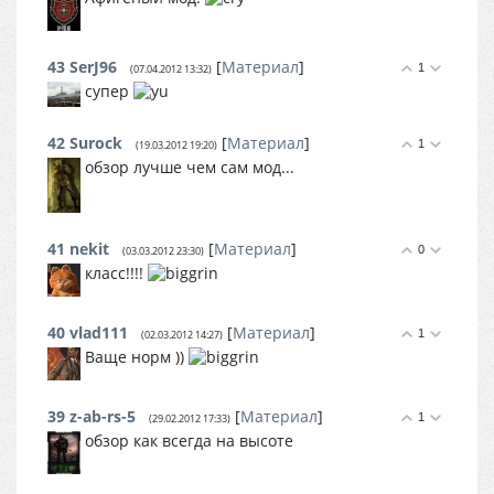
43
SerJ96
[
Материал
]
1
(07.04.2012 13:32)
супер
42
Surock
[
Материал
]
1
(19.03.2012 19:20)
обзор лучше чем сам мод...
41
nekit
[
Материал
]
0
(03.03.2012 23:30)
класс!!!!
40
vlad111
[
Материал
]
1
(02.03.2012 14:27)
Ваще норм ))
39
z-ab-rs-5
[
Материал
]
1
(29.02.2012 17:33)
обзор как всегда на высоте