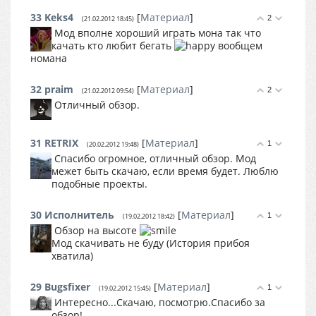
33
Keks4
[
Материал
]
2
(21.02.2012 18:45)
Мод вполне хороший играть мона так что
качать кто любит бегать
вообщем
номана
32
praim
[
Материал
]
2
(21.02.2012 09:54)
Отличный обзор.
31
RETRIX
[
Материал
]
1
(20.02.2012 19:48)
Спасибо огромное, отличный обзор. Мод
межет быть скачаю, если время будет. Люблю
подобные проекты.
30
Исполнитель
[
Материал
]
1
(19.02.2012 18:42)
Обзор на высоте
Мод скачивать не буду (История прибоя
хватила)
29
Bugsfixer
[
Материал
]
1
(19.02.2012 15:45)
Интересно...Скачаю, посмотрю.Спасибо за
обзор!