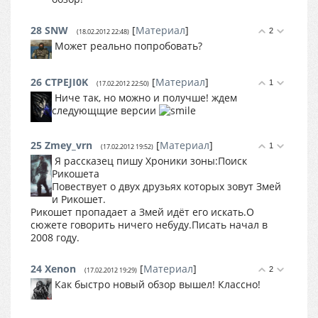
28
SNW
[
Материал
]
2
(18.02.2012 22:48)
Может реально попробовать?
26
CTPEJI0K
[
Материал
]
1
(17.02.2012 22:50)
Ниче так, но можно и получше! ждем
следующщие версии
25
Zmey_vrn
[
Материал
]
1
(17.02.2012 19:52)
Я рассказец пишу Хроники зоны:Поиск
Рикошета
Повествует о двух друзьях которых зовут Змей
и Рикошет.
Рикошет пропадает а Змей идёт его искать.О
сюжете говорить ничего небуду.Писать начал в
2008 году.
24
Xenon
[
Материал
]
2
(17.02.2012 19:29)
Как быстро новый обзор вышел! Классно!