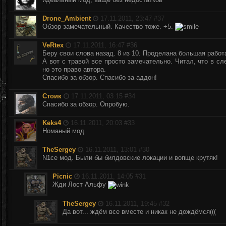
Drone_Ambient
17.11.2011, 23:47 #
37
Обзор замечательный. Качество тоже. +5.
VeRtex
17.11.2011, 16:47 #
36
Беру свои слова назад. 8 из 10. Проделана большая работ
А вот с травой все просто замечательно. Читал, что в с
но это право автора.
Спасибо за обзор. Спасибо за аддон!
Стоик
17.11.2011, 03:15 #
34
Спасибо за обзор. Опробую.
Keks4
16.11.2011, 20:03 #
33
Номаный мод
TheSergey
16.11.2011, 13:01 #
30
N1ce мод. Были бы билдовские локации и вопще крутяк!
Picnic
16.11.2011, 14:05 #
31
Жди Лост Альфу
TheSergey
16.11.2011, 19:45 #
32
Да вот... ждём все вместе и никак не дождёмся(((