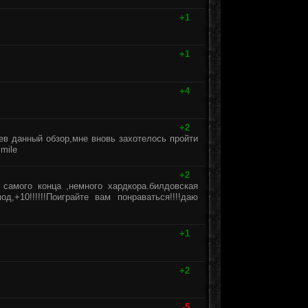
+1
+1
+4
+2
в данный обзор,мне вновь захотелось пройти
+2
 самого конца ,немного хардкора.билдовская
,+10!!!!!!Поиграйте вам понраваться!!!!даю
+1
+2
-5