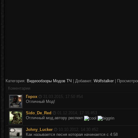
Категория:
Видеообзоры Модов ТЧ
| Добавил:
Wolfstalker
| Просмотро
Коментарии
Горох
31.03.2015, 17:50 #
54
Отличный Мод!
Sido_De_Red
01.12.2014, 17:15 #
53
Отличный мод,автору респект
Johny_Lucker
10.10.2012, 14:30 #
52
Как называется песня которая начинается с 4:58