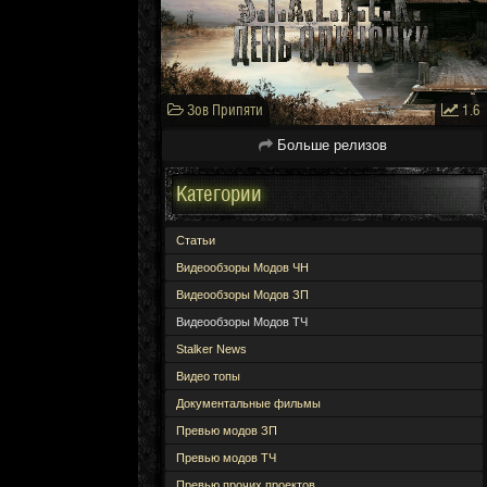
Зов Припяти
1.6
Больше релизов
Категории
Статьи
Видеообзоры Модов ЧН
Видеообзоры Модов ЗП
Видеообзоры Модов ТЧ
Stalker News
Видео топы
Документальные фильмы
Превью модов ЗП
Превью модов ТЧ
Превью прочих проектов