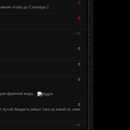
-1
лавное чтобы до Сталкера 2
-2
+1
0
0
0
одом фриплей мода...
0
 бухой бандюга,забыл тока на какой он локе...
+1