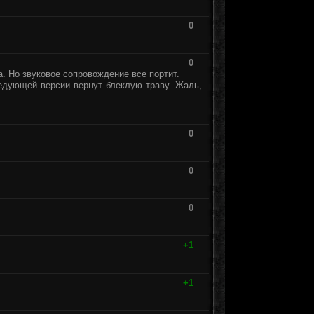
0
0
а. Но звуковое сопровождение все портит.
ледующей версии вернут блеклую траву. Жаль,
0
0
0
+1
+1