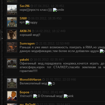
SerJ96
07.04.2012, 14:20 #
51
норм)))просто класс))))
SNW
06.03.2012, 18:35 #
50
кул
AKM-74
14.02.2012, 18:12 #
49
хороший мод!!
Sumragen
21.01.2012, 12:53 #
48
Раньше я уже имел возможность поиграть в RMA,но увиде
данную модификацию,тем более если добавлен аддон
yakshi
18.01.2012, 02:35 #
47
Офигенный мод,порадовала концовка,хочется играть до
атмосфера,короч тот СТАЛКЕР,спасибо землекам за мод
горантию!!!!!
MonolithHaron
15.01.2012, 22:03 #
46
Великолепный мод
Боров
03.01.2012, 20:41 #
45
Улётно!!!
Отличный мод!
mr_BrOwN
17.12.2011, 20:54 #
43