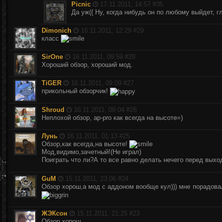
Picnic
17.11.2011, 14:57 #
35
Да уж(( Ну, когда нибудь он по любому выйдет, г
Dimonich
16.11.2011, 12:29 #
29
класс
SirOne
16.11.2011, 09:59 #
28
Хороший обзор, хороший мод.
TiGER
16.11.2011, 09:09 #
27
прикольный обзорчик!
Shroud
16.11.2011, 09:04 #
26
Неплохой обзор, ap-pro как всегда на высоте=)
Лунь
16.11.2011, 01:13 #
25
Обзор,как всегда,на высоте!
Мод,видимо,зачетный!(Не играл)
Поиграть что ли?А то все равно делать нечего перед вых
GuM
15.11.2011, 23:06 #
24
Обзор хорош,а мод с аддоном вообще кул))) мне порадовал
ЖЭКсон
15.11.2011, 21:25 #
23
Обзор хорош.