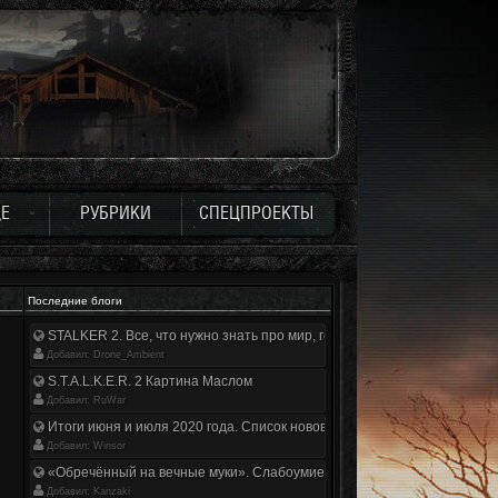
Е
РУБРИКИ
СПЕЦПРОЕКТЫ
Последние блоги
STALKER 2. Все, что нужно знать про мир, геймплей и сюжет | Разбор
Добавил: Drone_Ambient
S.T.A.L.K.E.R. 2 Картина Маслом
Добавил: RuWar
Итоги июня и июля 2020 года. Список нововведений
Добавил: Winsor
«Обречённый на вечные муки». Слабоумие и отвага
Добавил: Kanzaki