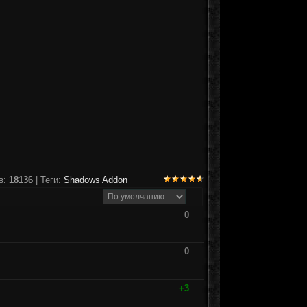
в:
18136
| Теги:
Shadows Addon
0
0
+3