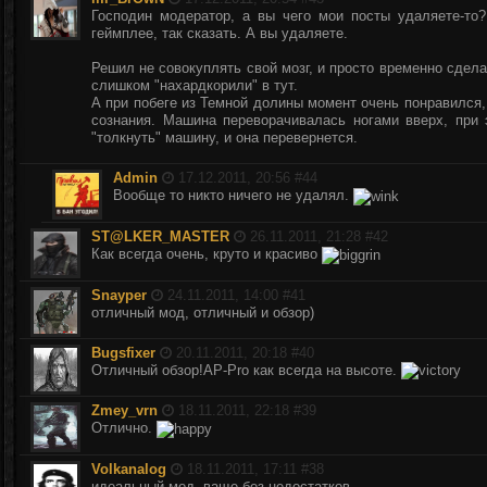
Господин модератор, а вы чего мои посты удаляете-то?
геймплее, так сказать. А вы удаляете.
Решил не совокуплять свой мозг, и просто временно сдел
слишком "нахардкорили" в тут.
А при побеге из Темной долины момент очень понравился,
сознания. Машина переворачивалась ногами вверх, при
"толкнуть" машину, и она перевернется.
Аdmin
17.12.2011, 20:56 #
44
Вообще то никто ничего не удалял.
ST@LKER_MASTER
26.11.2011, 21:28 #
42
Как всегда очень, круто и красиво
Snayper
24.11.2011, 14:00 #
41
отличный мод, отличный и обзор)
Bugsfixer
20.11.2011, 20:18 #
40
Отличный обзор!AP-Pro как всегда на высоте.
Zmey_vrn
18.11.2011, 22:18 #
39
Отлично.
Volkanalog
18.11.2011, 17:11 #
38
идеальный мод, ваще без недостатков