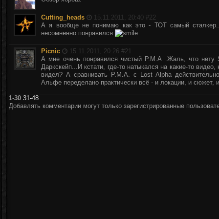
Cutting_heads
15.11.2011, 20:40 #
22
А я вообще не понимаю как это - ТОТ самый сталкер..
несомненно понравился
Picnic
15.11.2011, 20:26 #
21
А мне очень понравился чистый Р.М.А .Жаль, что нету 
Даркскейп...И кстати, где-то натыкался на какие-то видео
видел? А сравнивать Р.М.А. с Lost Alpha действительн
Альфе переделано практически всё - и локации, и сюжет, и
1-30
31-48
Добавлять комментарии могут только зарегистрированные пользоват