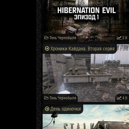
Тень Чернобыля
2.8
Хроники Кайдана. Вторая серия
Тень Чернобыля
4.0
День одиночки