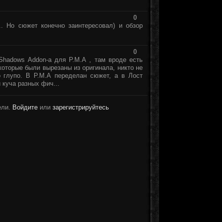
0
. Но сюжет конечно заинтересовал) и обзор
0
Shadows Addon-а для Р.М.А , там вроде есть
, которые были вырезаны из оригинала, никто не
о глупо. В Р.М.А переделан сюжет, а в Лост
 куча разных фич...
ели.
Войдите
или
зарегистрируйтесь