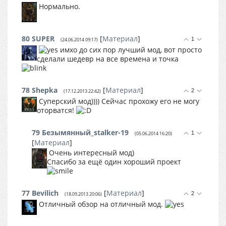
Нормально.
80
SUPER
[
Материал
]
1
(24.06.2014 09:17)
имхо до сих пор лучший мод, вот просто
сделали шедевр на все времена и точка
78
Shepka
[
Материал
]
2
(17.12.2013 22:42)
Суперский мод)))) Сейчас прохожу его не могу
оторватся!
79
Безымянный_stalker-19
1
(05.06.2014 16:20)
[
Материал
]
Очень интересный мод)
Спасибо за ещё один хороший проект
77
Bevilich
[
Материал
]
2
(18.09.2013 20:06)
Отличный обзор на отличный мод.