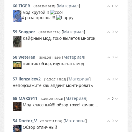
60
TiGER
[
Материал
]
1
(19.09.2011 08:35)
мод крутой!!!
4 раза прошол!!!
59
Snayper
[
Материал
]
0
(18.09.2011 17:24)
Кайфный мод, токо вылетов много((
58
weteran
[
Материал
]
0
(15.09.2011 13:36)
ништяк обзор, иду качать мод
57
ilenzaicev2
[
Материал
]
0
(10.09.2011 18:26)
неподскажите как апдейт монтировать
55
MAKS911
[
Материал
]
0
(24.08.2011 20:24)
Мод классный!!! обзор тоже! качаю...
54
Doctor_V
[
Материал
]
0
(23.08.2011 11:52)
Обзор отличный