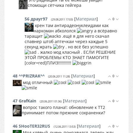
спомощи сётчика гейгера
56
драуг97
[
Материал
]
0
(29.08.2011 17:03)
хрен там антирадеонуклеидами как
наркоман абкололся
а всёравно
таращит
.ещё я для него скачал
спавнер штоб аптечкаи через каждые 5
секунд жрать
. но всё без успешно
. жалко мод класный . ЕСЛИ РЕШЕНИЕ
ЭТОЙ ПРОБЛЕМЫ КТО ЗНАЕТ ПАМОГИТЕ
[color=red]ПЛИЗ!!!!!!!!!!!
48
^^PRIZRAK^^
[
Материал
]
0
(20.06.2011 11:28)
мод отличный
47
GrafKain
[
Материал
]
0
(20.06.2011 01:36)
вопрос такого плана!: обновление к ТТ2
принимает потом прежние сохраненки?
46
SHooTER32RUS
[
Материал
]
0
(12.06.2011 13:53)
Мод клёвый, очень понравился, теперь жду