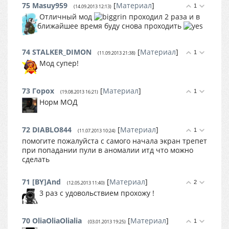
75
Masuy959
[
Материал
]
1
(14.09.2013 12:13)
Отличный мод
проходил 2 раза и в
ближайшее время буду снова проходить
74
STALKER_DIMON
[
Материал
]
1
(11.09.2013 21:38)
Мод супер!
73
Горох
[
Материал
]
1
(19.08.2013 16:21)
Норм МОД
72
DIABLO844
[
Материал
]
1
(11.07.2013 10:24)
помогите пожалуйста с самого начала экран трепет
при попадании пули в аномалии итд что можно
сделать
71
[BY]And
[
Материал
]
2
(12.05.2013 11:40)
3 раз с удовольствием прохожу !
70
OliaOliaOlialia
[
Материал
]
1
(03.01.2013 19:25)