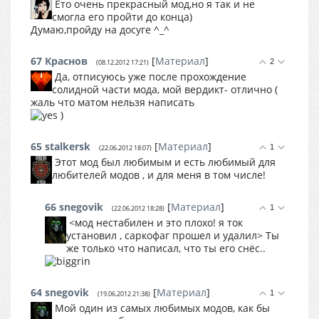
Ето очень прекрасный мод,но я так и не
смогла его пройти до конца)
Думаю,пройду на досуге ^_^
67
Краснов
[
Материал
]
2
(08.12.2012 17:21)
Да, отписуюсь уже после прохождение
солидной части мода, мой вердикт- отлично (
жаль что матом нельзя написать
)
65
stalkersk
[
Материал
]
1
(22.06.2012 18:07)
Этот мод был любимым и есть любимый для
любителей модов , и для меня в том числе!
66
snegovik
[
Материал
]
1
(22.06.2012 18:28)
<мод нестабилен и это плохо! я ток
установил , саркофаг прошел и удалил> Ты
же только что написал, что ты его снёс..
64
snegovik
[
Материал
]
1
(19.06.2012 21:38)
Мой один из самых любимых модов, как бы