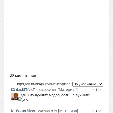
82 коментария
Порядок вывода комментариев:
82
dasISTfakT
[
Материал
]
1
(29.09.2014 13:03)
Один из лучших модов, если не лучший!
81
WaterRiver
[
Материал
]
1
(18.07.2014 21:39)