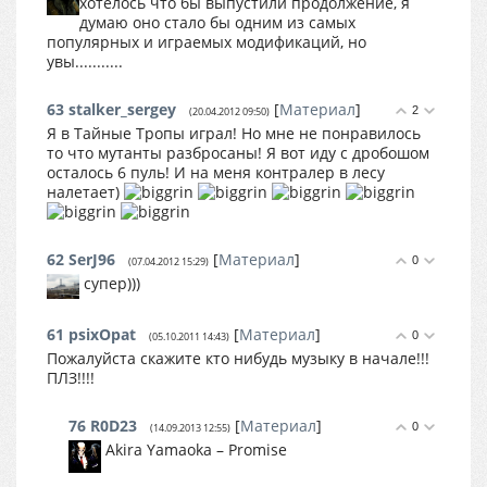
хотелось что бы выпустили продолжение, я
думаю оно стало бы одним из самых
популярных и играемых модификаций, но
увы...........
63
stalker_sergey
[
Материал
]
2
(20.04.2012 09:50)
Я в Тайные Тропы играл! Но мне не понравилось
то что мутанты разбросаны! Я вот иду с дробошом
осталось 6 пуль! И на меня контралер в лесу
налетает)
62
SerJ96
[
Материал
]
0
(07.04.2012 15:29)
супер)))
61
psixOpat
[
Материал
]
0
(05.10.2011 14:43)
Пожалуйста скажите кто нибудь музыку в начале!!!
ПЛЗ!!!!
76
R0D23
[
Материал
]
0
(14.09.2013 12:55)
Akira Yamaoka – Promise