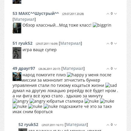
53
МАКС^^Шустрый^^
0
(29.07.2011 20:28)
[
Материал
]
Обзор классный...Мод тоже класс!
51
ryuk52
[
Материал
]
0
(29.07.2011 16:09)
игра ваще супер
49
драуг97
[
Материал
]
0
(26.06.2011 20:17)
народ помогите плиз
у меня после
миссии за моннолит зпчистить бункер
управления стали по тихому коцаться жизни
думал на другую локацыю ререйду всё будет нром .
а ни фига всё хужэ стало . здыхаю за минуту
юбратья сталкера
подскажите чё это за такэ
икак сним бороться
52
ryuk52
[
Материал
]
0
(29.07.2011 16:11)
это радиацыя ты её можешь увидит