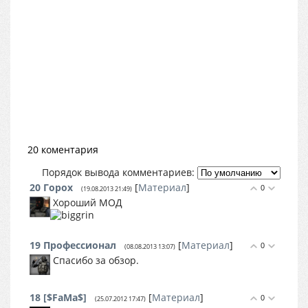
20 коментария
Порядок вывода комментариев:
20
Горох
[
Материал
]
0
(19.08.2013 21:49)
Хороший МОД
19
Профессионал
[
Материал
]
0
(08.08.2013 13:07)
Спасибо за обзор.
18
[$FaMa$]
[
Материал
]
0
(25.07.2012 17:47)