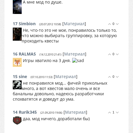
А мне мод по душе.
17
Simbion
[
Материал
]
0
(20.07.2012 10:58)
Не, что-то это не мое, понравилось только то,
что можно выбирать группировку, за которую
проходить квесты
16
RALMAS
[
Материал
]
0
(14.12.2010 21:41)
Игры хватило на 3 дня.
15
sine
[
Материал
]
0
(07.10.2010 11:53)
не понравился мод... фичей прикольных
много, а вот квестов мало очень и все
банальны довольно, надеюсь разработчики
спохватятся и доведут до ума.
14
Rurik345
[
Материал
]
1
(21.09.2010 19:06)
даа, мод ничего, доработали бы)