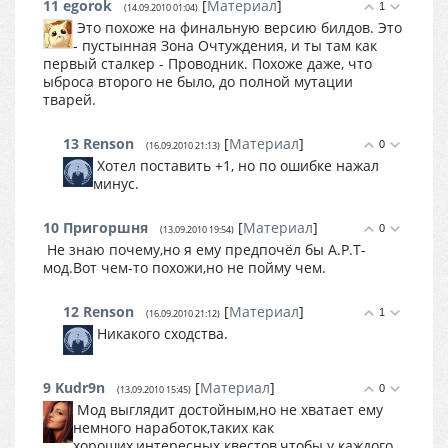
11
egorok
[
Материал
]
1
(14.09.2010 01:04)
Это похоже на финальную версию билдов. Это
- пустынная Зона Очтуждения, и ты там как
первый сталкер - Проводник. Похоже даже, что
ыброса второго не было, до полной мутации
тварей.
13
Renson
[
Материал
]
0
(16.09.2010 21:13)
Хотел поставить +1, но по ошибке нажал
минус.
10
Пригоршня
[
Материал
]
0
(13.09.2010 19:54)
Не знаю почему,но я ему предпочёл бы А.Р.Т-
мод.Вот чем-то похожи,но не пойму чем.
12
Renson
[
Материал
]
1
(16.09.2010 21:12)
Никакого сходства.
9
Kudr9n
[
Материал
]
0
(13.09.2010 15:45)
Мод выглядит достойным,но не хватает ему
немного наработок,таких как
хороших,интересных квестов,чтобы у каждого