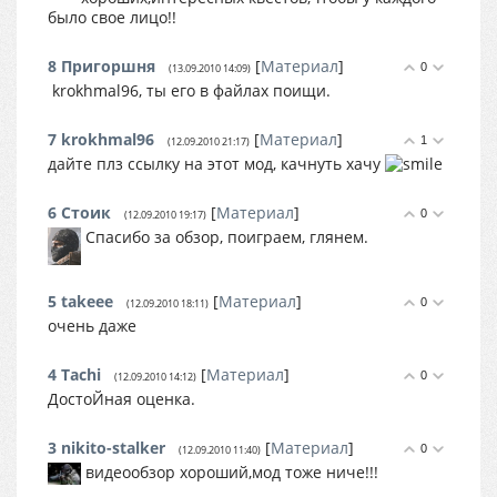
было свое лицо!!
8
Пригоршня
[
Материал
]
0
(13.09.2010 14:09)
krokhmal96, ты его в файлах поищи.
7
krokhmal96
[
Материал
]
1
(12.09.2010 21:17)
дайте плз ссылку на этот мод, качнуть хачу
6
Стоик
[
Материал
]
0
(12.09.2010 19:17)
Спасибо за обзор, поиграем, глянем.
5
takeee
[
Материал
]
0
(12.09.2010 18:11)
очень даже
4
Tachi
[
Материал
]
0
(12.09.2010 14:12)
ДостоЙная оценка.
3
nikito-stalker
[
Материал
]
0
(12.09.2010 11:40)
видеообзор хороший,мод тоже ниче!!!