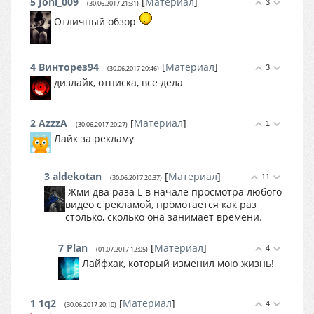
5
Joni_009
[
Материал
]
3
(30.06.2017 21:31)
Отличный обзор
4
Винторез94
[
Материал
]
3
(30.06.2017 20:46)
дизлайк, отписка, все дела
2
AzzzA
[
Материал
]
1
(30.06.2017 20:27)
Лайк за рекламу
3
aldekotan
[
Материал
]
11
(30.06.2017 20:37)
Жми два раза L в начале просмотра любого
видео с рекламой, промотается как раз
столько, сколько она занимает времени.
7
Plan
[
Материал
]
4
(01.07.2017 12:05)
Лайфхак, который изменил мою жизнь!
1
1q2
[
Материал
]
4
(30.06.2017 20:10)