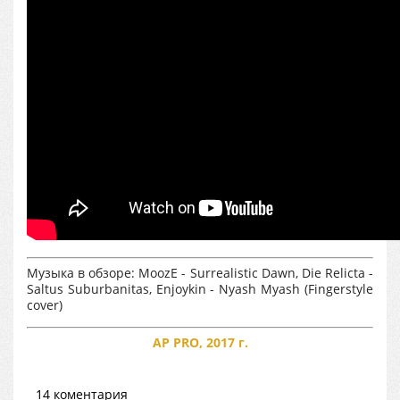
Музыка в обзоре: MoozE - Surrealistic Dawn, Die Relicta -
Saltus Suburbanitas, Enjoykin - Nyash Myash (Fingerstyle
cover)
AP PRO, 2017 г.
14 коментария