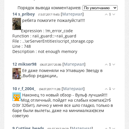
Порядок вывода комментариев:
14
s_priboy
[
Материал
]
1
(13.07.2017 19:45)
ребята помогите пожалуйста!!!!
Expression : !m_error_code
Function : raii_guard::~raii_guard
File : ..\xrServerEntities\script_storage.cpp
Line : 748
Description : not enough memory
12
mikser98
[
Материал
]
1
(06.07.2017 20:38)
Её даже поменяли на Упавшую Звезду в
,,Выбор редакции,,
10
r_f_2004_
[
Материал
]
1
(04.07.2017 11:28)
Наконец то новый обзор - Вульф лучший!!!
Мод отличный, пойдет на слабых компах(2гб
ОЗУ 32бит), лично у меня все шло гладко, только в
баре были вылеты, даже на минималках(всем
советую
9
Cutting_heads
[
Материал
]
1
(01.07.2017 19:23)