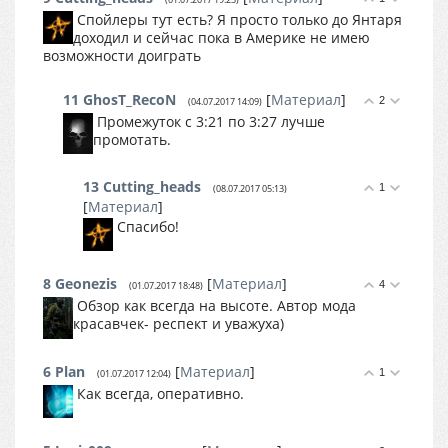
Спойлеры тут есть? Я просто только до Янтаря
доходил и сейчас пока в Америке не имею
возможности доиграть
11
GhosT_RecoN
[
Материал
]
2
(04.07.2017 14:09)
Промежуток с 3:21 по 3:27 лучше
промотать.
13
Cutting_heads
1
(08.07.2017 05:13)
[
Материал
]
Спасибо!
8
Geonezis
[
Материал
]
4
(01.07.2017 18:48)
Обзор как всегда на высоте. Автор мода
красавчек- респект и уважуха)
6
Plan
[
Материал
]
1
(01.07.2017 12:04)
Как всегда, оперативно.