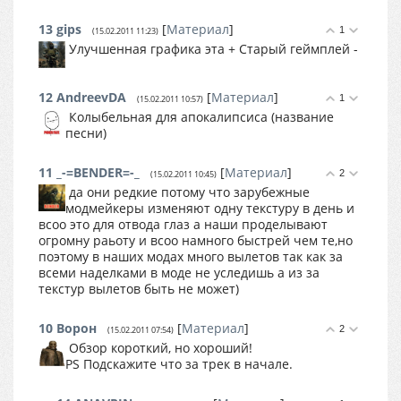
13
gips
[
Материал
]
1
(15.02.2011 11:23)
Улучшенная графика эта + Старый геймплей -
12
AndreevDA
[
Материал
]
1
(15.02.2011 10:57)
Колыбельная для апокалипсиса (название
песни)
11
_-=BENDER=-_
[
Материал
]
2
(15.02.2011 10:45)
да они редкие потому что зарубежные
модмейкеры изменяют одну текстуру в день и
всоо это для отвода глаз а наши проделывают
огромну раьоту и всоо намного быстрей чем те,но
поэтому в наших модах много вылетов так как за
всеми наделками в моде не уследишь а из за
текстур вылетов быть не может)
10
Ворон
[
Материал
]
2
(15.02.2011 07:54)
Обзор короткий, но хороший!
PS Подскажите что за трек в начале.