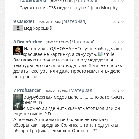
14
ANAVRIN
[
Материал
]
1
(15.02.2011 11:28)
Саундтрэк из "28 недель спустя" John Murphy.
9
Смехач
[
Материал
]
2
(15.02.2011 07:46)
мод хороший
8
Brainfucker
[
Материал
]
1
(15.02.2011 07:17)
Наши моды ОДНОЗНАЧНО лучше, ибо делают
красивее не картинку, а саму суть.
Заставляют проявить фантазию у мододела. А
текстуры- это так, для отвода глаз. Хотя, не спорю,
делать текстуры или даже просто изменять- дело
не простое.
7
ProfDancer
[
Материал
]
2
(14.02.2011 23:16)
Заурубежных модов мало............но зато КАКИЕ
ОНИ!!!!:D
А можно ли где нить скачать этот мод или он
еще не вышел?:D
А почему Ап-продакшон больше не снимает
обзоры как Народная Солянка....типа подпункты
обзора-Графика-Геймплей-Оцекна....??