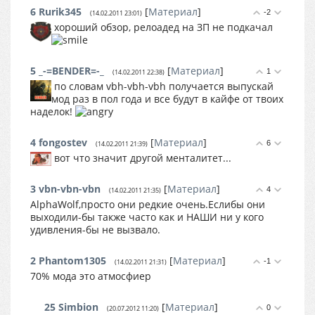
6
Rurik345
[
Материал
]
-2
(14.02.2011 23:01)
хороший обзор, релоадед на ЗП не подкачал
5
_-=BENDER=-_
[
Материал
]
1
(14.02.2011 22:38)
по словам vbh-vbh-vbh получается выпускай
мод раз в пол года и все будут в кайфе от твоих
наделок!
4
fongostev
[
Материал
]
6
(14.02.2011 21:39)
вот что значит другой менталитет...
3
vbn-vbn-vbn
[
Материал
]
4
(14.02.2011 21:35)
AlphaWolf,просто они редкие очень.Еслибы они
выходили-бы также часто как и НАШИ ни у кого
удивления-бы не вызвало.
2
Phantom1305
[
Материал
]
-1
(14.02.2011 21:31)
70% мода это атмосфиер
25
Simbion
[
Материал
]
0
(20.07.2012 11:20)