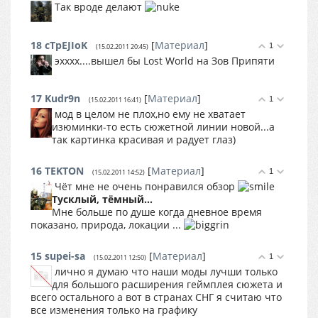
Так вроде делают
18
cTpEJIoK
[
Материал
]
1
(15.02.2011 20:45)
эхххх....вышел бы Lost World на Зов Припяти
17
Kudr9n
[
Материал
]
1
(15.02.2011 16:41)
мод в целом не плох,но ему не хватает
изюминки-то есть сюжетной линии новой...а
так картинка красивая и радует глаз)
16
TEKTON
[
Материал
]
1
(15.02.2011 14:52)
Чёт мне не очень понравился обзор
Тусклый, тёмный...
Мне больше по душе когда дневное время
показано, природа, локации ...
15
supei-sa
[
Материал
]
1
(15.02.2011 12:50)
лично я думаю что наши моды лучши только
для большого расширения геймплея сюжета и
всего остального а вот в странах СНГ я считаю что
все изменения только на графику