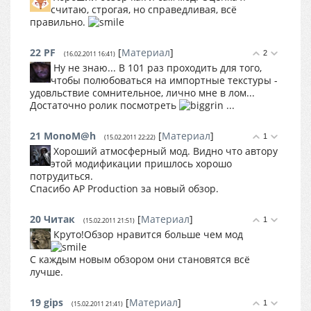
считаю, строгая, но справедливая, всё
правильно.
22
PF
[
Материал
]
2
(16.02.2011 16:41)
Ну не знаю... В 101 раз проходить для того,
чтобы полюбоваться на импортные текстуры -
удовльствие сомнительное, лично мне в лом...
Достаточно ролик посмотреть
...
21
MonoM@h
[
Материал
]
1
(15.02.2011 22:22)
Хороший атмосферный мод. Видно что автору
этой модификации пришлось хорошо
потрудиться.
Спасибо AP Production за новый обзор.
20
Читак
[
Материал
]
1
(15.02.2011 21:51)
Круто!Обзор нравится больше чем мод
С каждым новым обзором они становятся всё
лучше.
19
gips
[
Материал
]
1
(15.02.2011 21:41)