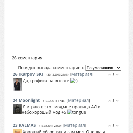
26 коментария
Порядок вывода комментариев:
26
[Karpov_SK]
[
Материал
]
1
(30.12.2013 21:45)
Да, графика на высоте
24
Moonlight
[
Материал
]
1
(19.02.2011 17:44)
Я играю в этот мод,мне нравица АЛ и
небо,хорошый мод +5
23
RALMAS
[
Материал
]
1
(16.02.2011 22:00)
Хороший обзор как и сам мод. Оценка я