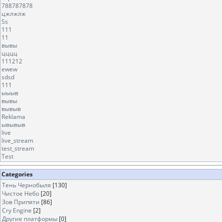
788787878
цжлжлж
Ss
111
11
вывы
цццц
111212
ewew
sdsd
111
ыыыв
вывы
вывыв
Reklama
ывывыв
live
live_stream
test_stream
Test
Categories
Тень Чернобыля
[130]
Чистое Небо
[20]
Зов Припяти
[86]
Cry Engine
[2]
Другие платформы
[0]