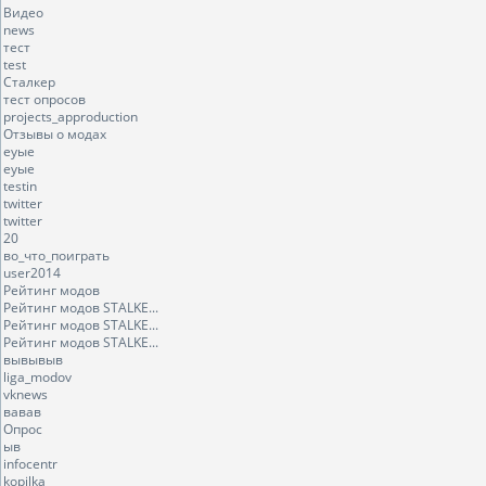
Видео
news
тест
test
Сталкер
тест опросов
projects_approduction
Отзывы о модах
еуые
еуые
testin
twitter
twitter
20
во_что_поиграть
user2014
Рейтинг модов
Рейтинг модов STALKE...
Рейтинг модов STALKE...
Рейтинг модов STALKE...
вывывыв
liga_modov
vknews
вавав
Опрос
ыв
infocentr
kopilka