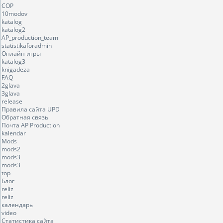
COP
10modov
katalog
katalog2
AP_production_team
statistikaforadmin
Онлайн игры
katalog3
knigadeza
FAQ
2glava
3glava
release
Правила сайта UPD
Обратная связь
Почта AP Production
kalendar
Mods
mods2
mods3
mods3
top
Блог
reliz
reliz
календарь
video
Статистика сайта