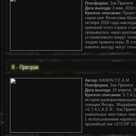
Платформа:
Зов Припяти
Дата выхода:
3 мая, 2019 г
Краткое описание:
Проект 
серии книг Вячеслава Шалы
октября 2019 года навсегда
причиной этого страха ста
прорывалось через разломы
устанавливало вокруг точе
людям правила игры. В эт
извлечь выгоду могут толь
Я - Призрак
Автор:
KANON T.E.A.M
Платформа:
Зов Припяти
Дата выхода:
10 апреля, 20
Краткое описание:
S.T.A.L
история разворачивающаяся
локации Янтарь. Модифика
«S.T.A.L.K.E.R.: Зов Прип
уникальных квестовых пер
с использованием наработо
оружейный пак «STCOP 3.0