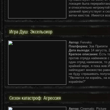
локация была переработан
и относительно нетронуто
уровней присутствует и с
ветки квестов. Имеется во
Игра Душ: Эксельсиор
Автор:
Ferveks
Платформа:
Зов Припяти
Дата выхода:
14 августа, 2
Краткое описание:
Есть та
против отряда наёмников с
один отряд наемников, то 
крайней мере, я пока жив.
наблюдает множество равн
не буду спрашивать получи
"Является ли корабль, на 
кораблём?"
Сезон катастроф: Агрессия
Автор:
Cinematic_Picture