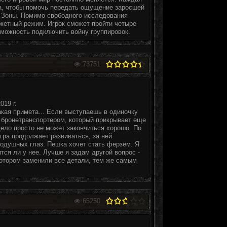
а, чтобы помочь передать ощущение заросшей
й Зоны. Помимо свободного исследования
южетный режим. Игрок сможет пройти четыре
зможность подключить войну группировок.
73751
019 г.
кая примета... Если выступаешь в одиночку
 бронетранспортером, который прикрывает еще
дело просто не может закончиться хорошо. По
Игра продолжает развиваться, за ней
одушных глаз. Пешка хочет стать ферзём. Я
тся ли у нее. Лучше я задам другой вопрос -
котором заменили все детали, тем же самым
65250