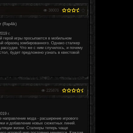
38003
 (Rap4ik)
019 г.
й герой игры просыпается в мобильном
ый образец зомбированного. Однако сталкер
 рассудке. Что же с ним случилось, и почему
стол, будет предложено узнать в квестовой
225876
019 г.
 направление мода - расширение игрового
ики и добавление новых сюжетных линий.
уляции жизни. Сталкеры теперь чаще
чего игровой мир постоянно меняется. Каждая