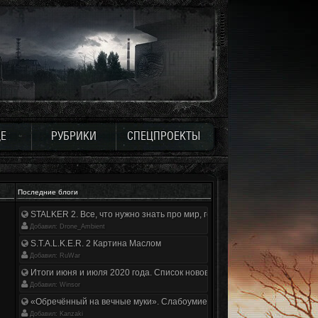
Е
РУБРИКИ
СПЕЦПРОЕКТЫ
Последние блоги
STALKER 2. Все, что нужно знать про мир, геймплей и сюжет | Разбор
Добавил: Drone_Ambient
S.T.A.L.K.E.R. 2 Картина Маслом
Добавил: RuWar
Итоги июня и июля 2020 года. Список нововведений
Добавил: Winsor
«Обречённый на вечные муки». Слабоумие и отвага
Добавил: Kanzaki