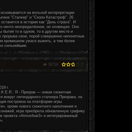
.
основывается на вольной интерпретации
гина "Сталкер" и "Сезон Катастроф". 26
 останется в истории как "День страха". И
ло нечто неопределённое, но зловещее. Оно
 бытия то в одном, то в другом месте и
к прорыва свои, порой совершенно непонятные
ом кромешном ужасе выжить, а тем более
ко сильнейшие.
36716
19 г.
.K.E.R.: Я - Призрак — новая сюжетная
 вокруг легендарного сталкера Призрака, на
ция построена на платформе игры
яти», кроме нового сюжетного наполнения и
сонажей, игра приобрела обновленную графику
к проекта «Atmosfear3» и интегрированный
».