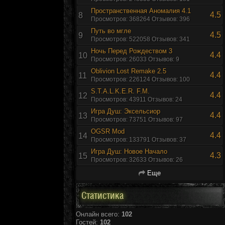
Пространственная Аномалия 4.1
4.5
8
Просмотров: 368264 Отзывов: 396
Путь во мгле
4.5
9
Просмотров: 522058 Отзывов: 341
Ночь Перед Рождеством 3
4.4
10
Просмотров: 26033 Отзывов: 9
Oblivion Lost Remake 2.5
4.4
11
Просмотров: 226124 Отзывов: 100
S.T.A.L.K.E.R. F.M.
4.4
12
Просмотров: 43911 Отзывов: 24
Игра Душ: Эксельсиор
4.4
13
Просмотров: 73751 Отзывов: 97
OGSR Mod
4.4
14
Просмотров: 133791 Отзывов: 37
Игра Душ: Новое Начало
4.3
15
Просмотров: 32633 Отзывов: 26
Еще
Статистика
Онлайн всего:
102
Гостей:
102