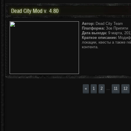
Dead City Mod v. 4.80
Автор:
Dead City Team
Платформа:
Зов Припяти
Дата выхода:
9 марта, 2011
Краткое описание:
Модифи
локации, квесты а также г
контента.
«
1
2
...
11
12