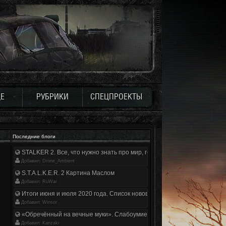
Е
РУБРИКИ
СПЕЦПРОЕКТЫ
Последние блоги
STALKER 2. Все, что нужно знать про мир, геймплей и сюжет | Разбор
Добавил: Drone_Ambient
S.T.A.L.K.E.R. 2 Картина Маслом
Добавил: RuWar
Итоги июня и июля 2020 года. Список нововведений
Добавил: Winsor
«Обречённый на вечные муки». Слабоумие и отвага
Добавил: Kanzaki