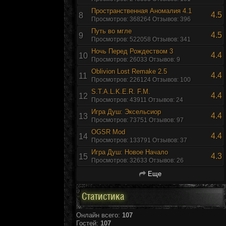
Пространственная Аномалия 4.1
4.5
8
Просмотров: 368264 Отзывов: 396
Путь во мгле
4.5
9
Просмотров: 522058 Отзывов: 341
Ночь Перед Рождеством 3
4.4
10
Просмотров: 26033 Отзывов: 9
Oblivion Lost Remake 2.5
4.4
11
Просмотров: 226124 Отзывов: 100
S.T.A.L.K.E.R. F.M.
4.4
12
Просмотров: 43911 Отзывов: 24
Игра Душ: Эксельсиор
4.4
13
Просмотров: 73751 Отзывов: 97
OGSR Mod
4.4
14
Просмотров: 133791 Отзывов: 37
Игра Душ: Новое Начало
4.3
15
Просмотров: 32633 Отзывов: 26
Еще
Статистика
Онлайн всего:
107
Гостей:
107