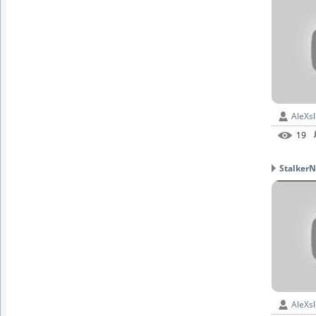
AleXs
19
StalkerN
AleXs