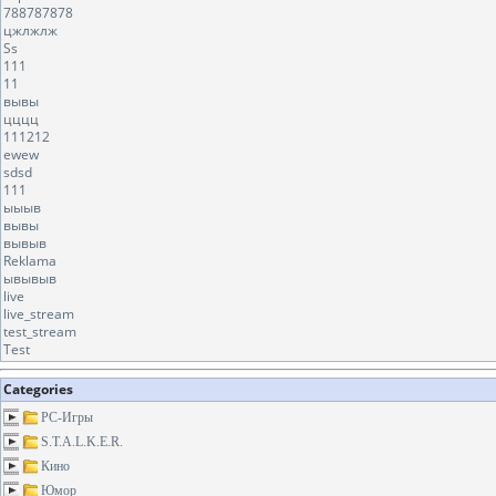
788787878
цжлжлж
Ss
111
11
вывы
цццц
111212
ewew
sdsd
111
ыыыв
вывы
вывыв
Reklama
ывывыв
live
live_stream
test_stream
Test
Categories
PC-Игры
S.T.A.L.K.E.R.
Кино
Юмор