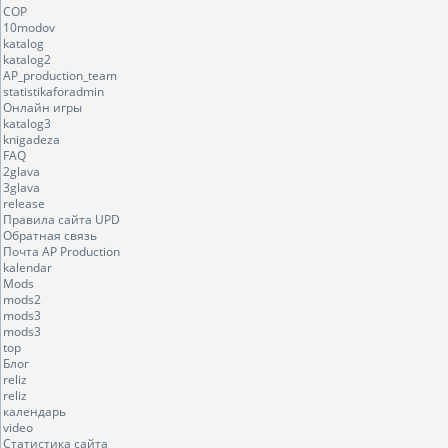
COP
10modov
katalog
katalog2
AP_production_team
statistikaforadmin
Онлайн игры
katalog3
knigadeza
FAQ
2glava
3glava
release
Правила сайта UPD
Обратная связь
Почта AP Production
kalendar
Mods
mods2
mods3
mods3
top
Блог
reliz
reliz
календарь
video
Статистика сайта