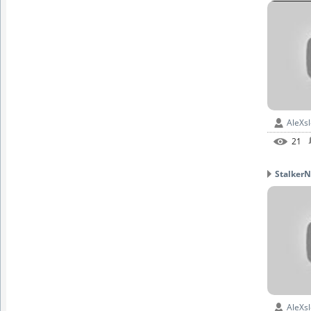
AleXs
21
StalkerN
AleXs