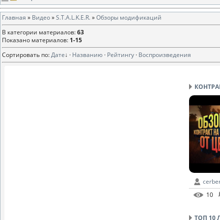
Главная
»
Видео
»
S.T.A.L.K.E.R.
»
Обзоры модификаций
В категории материалов
:
63
Показано материалов
:
1-15
Сортировать по
:
Дате
↓
·
Названию
·
Рейтингу
·
Воспроизведения
КОНТРА
cerbe
10
ТОП 10