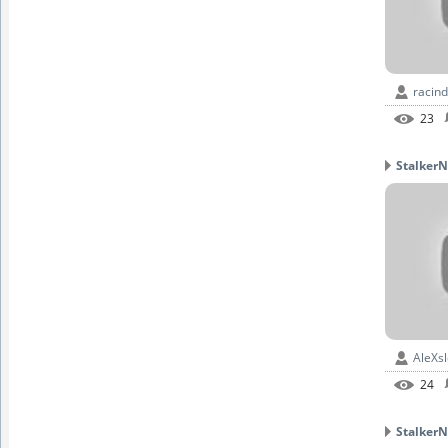
racin
23
StalkerN
AleXs
24
StalkerN