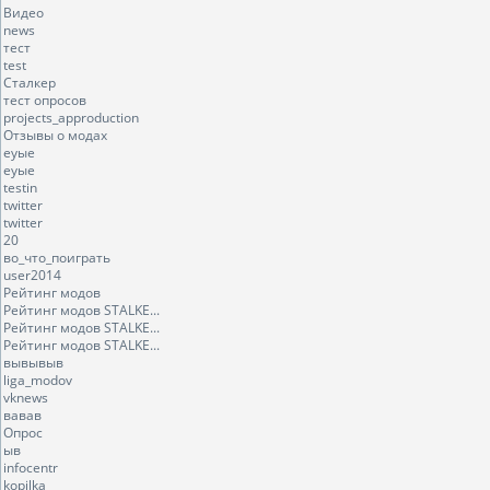
Видео
news
тест
test
Сталкер
тест опросов
projects_approduction
Отзывы о модах
еуые
еуые
testin
twitter
twitter
20
во_что_поиграть
user2014
Рейтинг модов
Рейтинг модов STALKE...
Рейтинг модов STALKE...
Рейтинг модов STALKE...
вывывыв
liga_modov
vknews
вавав
Опрос
ыв
infocentr
kopilka