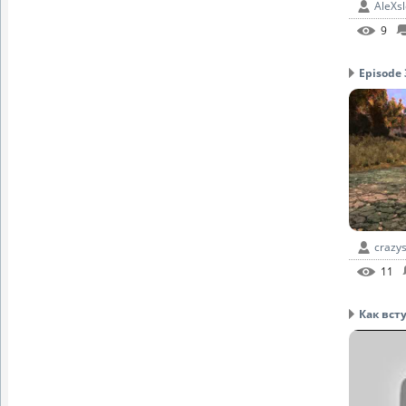
AleXs
9
Episode 3
crazys
11
Как всту